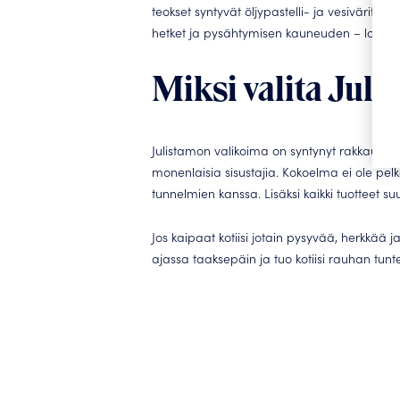
teokset syntyvät öljypastelli- ja vesiväritekni
hetket ja pysähtymisen kauneuden – lopputu
Miksi valita Jul
Julistamon valikoima on syntynyt rakkaudes
monenlaisia sisustajia. Kokoelma ei ole pel
tunnelmien kanssa. Lisäksi kaikki tuotteet s
Jos kaipaat kotiisi jotain pysyvää, herkkää j
ajassa taaksepäin ja tuo kotiisi rauhan tunt