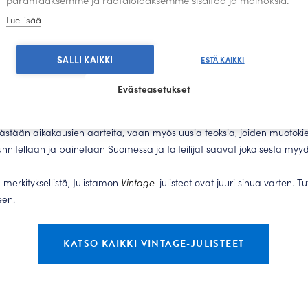
ikoilla ja niissä korostuvat luonnolliset sävyt sekä herkät, mutta tarkat vi
Lue lisää
loksena syntyy teoksia, jotka tuovat tilaan rauhaa ja harmoniaa.
istamon Vintage-kokoelma?
SALLI KAIKKI
ESTÄ KAIKKI
Evästeasetukset
ta kotimaiseen suunnitteluun.
Vintage
-kategoriassa yhdistyvät perintee
kästään aikakausien aarteita, vaan myös uusia teoksia, joiden muotokie
uunnitellaan ja painetaan Suomessa ja taiteilijat saavat jokaisesta myyd
a merkityksellistä, Julistamon
Vintage
-julisteet ovat juuri sinua varten. T
een.
KATSO KAIKKI VINTAGE-JULISTEET