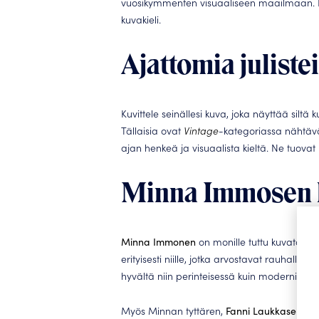
vuosikymmenten visuaaliseen maailmaan. Kok
kuvakieli.
Ajattomia juliste
Kuvittele seinällesi kuva, joka näyttää siltä
Tällaisia ovat
Vintage
-kategoriassa nähtävät
ajan henkeä ja visuaalista kieltä. Ne tuovat
Minna Immosen h
Minna Immonen
on monille tuttu kuvataiteil
erityisesti niille, jotka arvostavat rauhall
hyvältä niin perinteisessä kuin modernissaki
Myös Minnan tyttären,
Fanni Laukkasen
, t