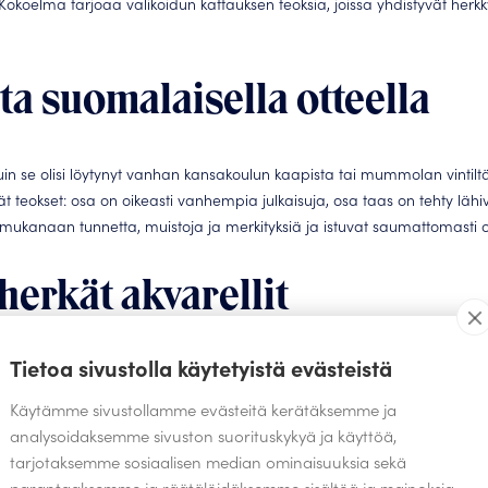
oelma tarjoaa valikoidun kattauksen teoksia, joissa yhdistyvät herkky
ita suomalaisella otteella
 kuin se olisi löytynyt vanhan kansakoulun kaapista tai mummolan vintiltä
 teokset: osa on oikeasti vanhempia julkaisuja, osa taas on tehty lähi
 mukanaan tunnetta, muistoja ja merkityksiä ja istuvat saumattomasti osa
erkät akvarellit
Tietoa sivustolla käytetyistä evästeistä
ija akvarelliteoksistaan, joissa toistuvat suomalainen luonto ja kauniit 
ista ja lempeää tunnelmaa. Immosen teoksissa yhdistyy monille valmiiksi 
Käytämme sivustollamme evästeitä kerätäksemme ja
n kodissa.
analysoidaksemme sivuston suorituskykyä ja käyttöä,
tarjotaksemme sosiaalisen median ominaisuuksia sekä
eoksissa näkyy herkkyys ja rauhallinen tunnelma omaleimaisella ja modern
parantaaksemme ja räätälöidäksemme sisältöä ja mainoksia.