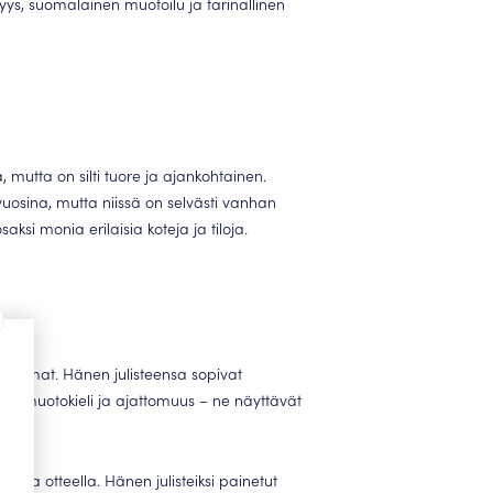
ys, suomalainen muotoilu ja tarinallinen
, mutta on silti tuore ja ajankohtainen.
vuosina, mutta niissä on selvästi vanhan
ksi monia erilaisia koteja ja tiloja.
asetelmat. Hänen julisteensa sopivat
tuttu muotokieli ja ajattomuus – ne näyttävät
illa otteella. Hänen julisteiksi painetut