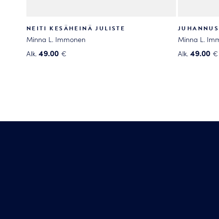
NEITI KESÄHEINÄ JULISTE
JUHANNUS
Minna L. Immonen
Minna L. Im
49.00
49.00
Alk.
€
Alk.
€
Tällä
Tällä
tuotteella
tuotteella
on
on
useampi
useampi
muunnelma.
muunnelma
Voit
Voit
tehdä
tehdä
valinnat
valinnat
tuotteen
tuotteen
sivulla.
sivulla.