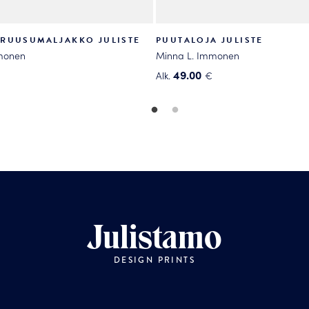
RUUSUMALJAKKO JULISTE
PUUTALOJA JULISTE
monen
Minna L. Immonen
49.00
Alk.
€
Tällä
tuotteella
on
useampi
.
muunnelma.
Voit
tehdä
valinnat
tuotteen
Julistamo
sivulla.
DESIGN PRINTS