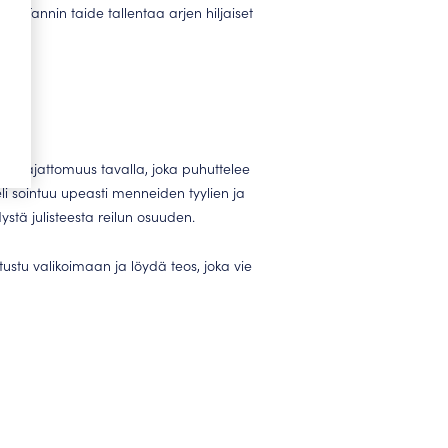
ivat. Fannin taide tallentaa arjen hiljaiset
t ja ajattomuus tavalla, joka puhuttelee
li sointuu upeasti menneiden tyylien ja
ystä julisteesta reilun osuuden.
utustu valikoimaan ja löydä teos, joka vie