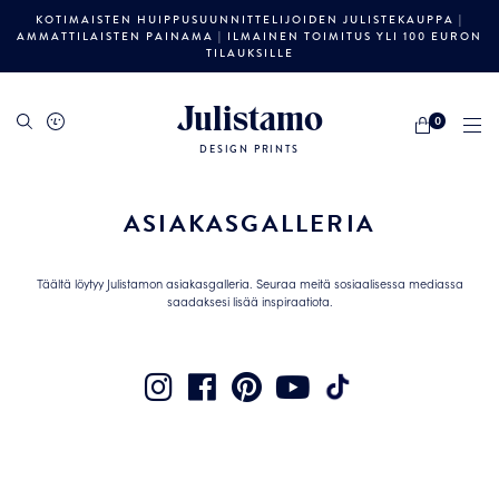
KOTIMAISTEN HUIPPUSUUNNITTELIJOIDEN JULISTEKAUPPA |
AMMATTILAISTEN PAINAMA | ILMAINEN TOIMITUS YLI 100 EURON
TILAUKSILLE
Julistamo
0
DESIGN PRINTS
ASIAKASGALLERIA
Täältä löytyy Julistamon asiakasgalleria. Seuraa meitä sosiaalisessa mediassa
saadaksesi lisää inspiraatiota.