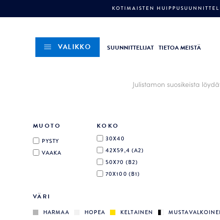
KOTIMAISTEN HUIPPUSUUNNITTELI
VALIKKO
SUUNNITTELIJAT
TIETOA MEISTÄ
Julistamon suosikeista löyd
MUOTO
KOKO
30X40
PYSTY
42X59,4 (A2)
VAAKA
50X70 (B2)
70X100 (B1)
VÄRI
HARMAA
HOPEA
KELTAINEN
MUSTAVALKOIN