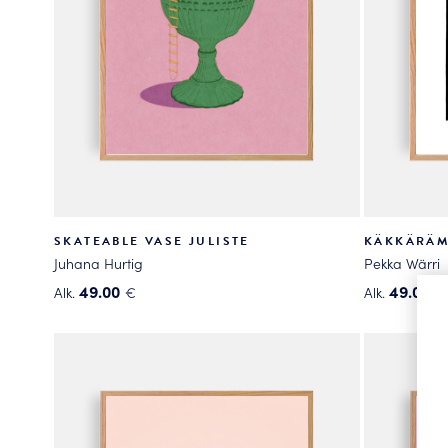
sivulla.
sivulla.
SKATEABLE VASE JULISTE
KÄKKÄRÄM
Juhana Hurtig
Pekka Wärri
49.00
49.00
Alk.
€
Alk.
€
Tällä
Tällä
tuotteella
tuotteella
on
on
useampi
useampi
muunnelma.
muunnelma
Voit
Voit