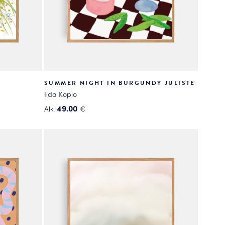
SUMMER NIGHT IN BURGUNDY JULISTE
Iida Kopio
49.00
Alk.
€
Tällä
tuotteella
on
useampi
muunnelma.
Voit
tehdä
valinnat
tuotteen