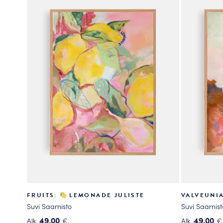
useampi
useampi
muunnelma.
muunnelma
Voit
Voit
tehdä
tehdä
valinnat
valinnat
tuotteen
tuotteen
sivulla.
sivulla.
FRUITS:
LEMONADE JULISTE
VALVEUNIA
Suvi Saarnisto
Suvi Saarnist
49.00
49.00
Alk.
€
Alk.
€