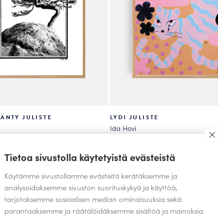
sivulla.
ÄNTY JULISTE
LYDI JULISTE
Ida Hovi
49.00
Alk.
€
Tällä
Tietoa sivustolla käytetyistä evästeistä
tuotteella
Käytämme sivustollamme evästeitä kerätäksemme ja
on
analysoidaksemme sivuston suorituskykyä ja käyttöä,
useampi
tarjotaksemme sosiaalisen median ominaisuuksia sekä
.
muunnelma.
parantaaksemme ja räätälöidäksemme sisältöä ja mainoksia.
Voit