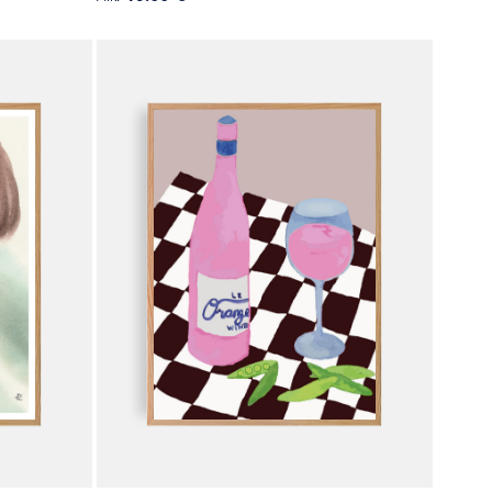
Tällä
tuotteella
on
useampi
muunnelma.
Voit
tehdä
valinnat
tuotteen
sivulla.