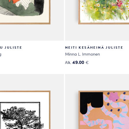
U JULISTE
NEITI KESÄHEINÄ JULISTE
g
Minna L. Immonen
49.00
Alk.
€
Tällä
tuotteella
on
useampi
.
muunnelma.
Voit
tehdä
valinnat
tuotteen