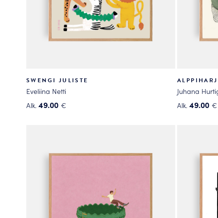
SWENGI JULISTE
ALPPIHARJ
Eveliina Netti
Juhana Hurti
49.00
49.00
Alk.
€
Alk.
€
Tällä
Tällä
tuotteella
tuotteella
on
on
useampi
useampi
muunnelma.
muunnelma
Voit
Voit
tehdä
tehdä
valinnat
valinnat
tuotteen
tuotteen