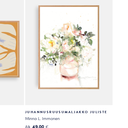
useampi
muunnelma.
Voit
tehdä
valinnat
tuotteen
sivulla.
JUHANNUSRUUSUMALJAKKO JULISTE
Minna L. Immonen
49.00
Alk.
€