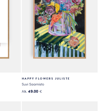
tehdä
valinnat
tuotteen
sivulla.
HAPPY FLOWERS JULISTE
Suvi Saarnisto
49.00
Alk.
€
Tällä
tuotteella
on