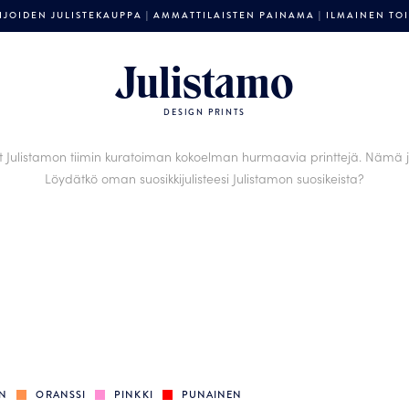
JOIDEN JULISTEKAUPPA | AMMATTILAISTEN PAINAMA | ILMAINEN TOIM
Julistamo
DESIGN PRINTS
ät Julistamon tiimin kuratoiman kokoelman hurmaavia printtejä. Nämä ju
Löydätkö oman suosikkijulisteesi Julistamon suosikeista?
EN
ORANSSI
PINKKI
PUNAINEN