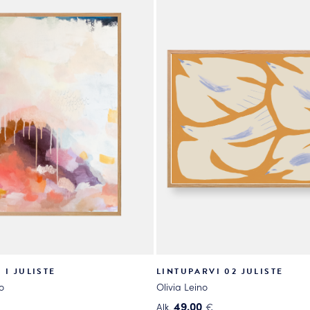
useampi
.
muunnelma.
Voit
tehdä
valinnat
tuotteen
sivulla.
 I JULISTE
LINTUPARVI 02 JULISTE
o
Olivia Leino
49.00
Alk.
€