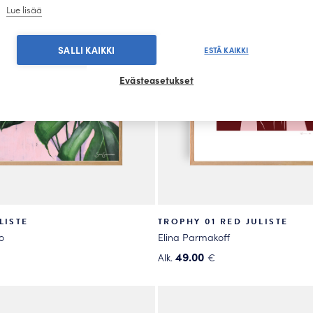
tehdä
Lue lisää
valinnat
tuotteen
SALLI KAIKKI
ESTÄ KAIKKI
sivulla.
Evästeasetukset
LISTE
TROPHY 01 RED JULISTE
o
Elina Parmakoff
49.00
Alk.
€
Tällä
tuotteella
on