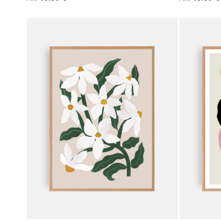
Tällä
Tällä
tuotteella
tuotteella
on
on
useampi
useampi
muunnelma.
muunnelma
Voit
Voit
tehdä
tehdä
valinnat
valinnat
tuotteen
tuotteen
sivulla.
sivulla.