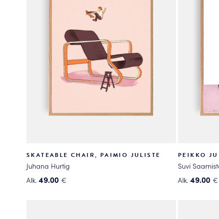
tehdä
tehdä
valinnat
valinnat
tuotteen
tuotteen
sivulla.
sivulla.
SKATEABLE CHAIR, PAIMIO JULISTE
PEIKKO JU
Juhana Hurtig
Suvi Saarnist
49.00
49.00
Alk.
€
Alk.
€
Tällä
Tällä
tuotteella
tuotteella
on
on