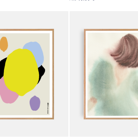
Tällä
tuotteella
on
useampi
.
muunnelma.
Voit
tehdä
valinnat
tuotteen
sivulla.