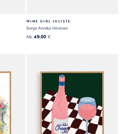
WINE GIRL JULISTE
Sonja Annika Hirvinen
49.00
Alk.
€
Tällä
tuotteella
on
useampi
muunnelma.
Voit
tehdä
valinnat
tuotteen
sivulla.