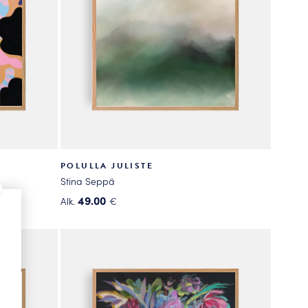
sivulla.
POLULLA JULISTE
Stina Seppä
49.00
Alk.
€
Tällä
tuotteella
on
useampi
muunnelma.
Voit