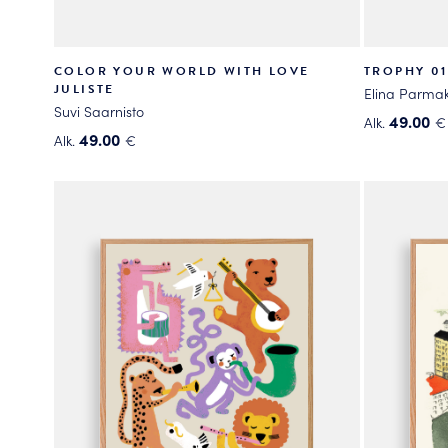
COLOR YOUR WORLD WITH LOVE
TROPHY 01
JULISTE
Elina Parmak
Suvi Saarnisto
49.00
Alk.
€
49.00
Alk.
€
Tällä
Tällä
tuotteella
tuotteella
on
on
useampi
useampi
muunnelma
muunnelma.
Voit
Voit
tehdä
tehdä
valinnat
valinnat
tuotteen
tuotteen
sivulla.
sivulla.