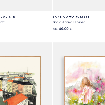
 JULISTE
LAKE COMO JULISTE
off
Sonja Annika Hirvinen
49.00
Alk.
€
Tällä
tuotteella
on
useampi
.
muunnelma.
Voit
tehdä
valinnat
tuotteen
sivulla.