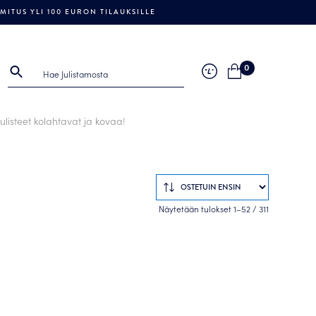
ITUS YLI 100 EURON TILAUKSILLE
0
listeet kolahtavat ja kovaa!
Sorted
Näytetään tulokset 1–52 / 311
by
popularity