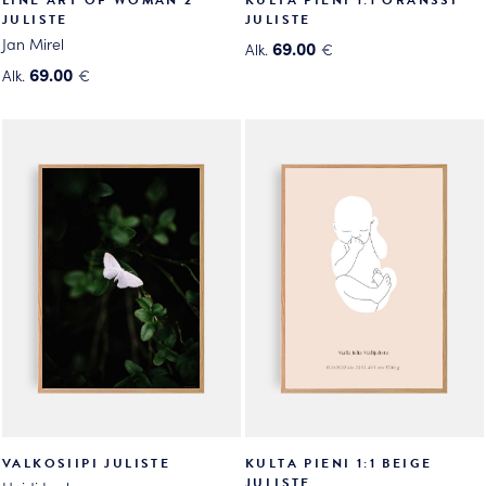
JULISTE
JULISTE
Jan Mirel
69.00
Alk.
€
Tällä
69.00
Alk.
€
Tällä
tuotteella
tuotteella
on
on
useampi
useampi
muunnelma.
muunnelma.
Voit
Voit
tehdä
tehdä
valinnat
valinnat
tuotteen
tuotteen
sivulla.
sivulla.
VALKOSIIPI JULISTE
KULTA PIENI 1:1 BEIGE
JULISTE