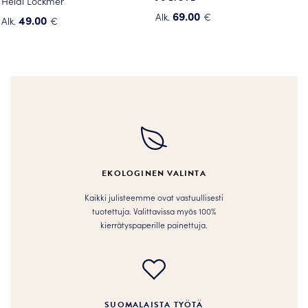
Heidi Lockmer
69.00
Alk.
€
49.00
Alk.
€
Tällä
Tällä
tuotteella
tuotteella
on
on
useampi
useampi
muunnelma.
muunnelma.
Voit
Voit
tehdä
tehdä
valinnat
valinnat
tuotteen
tuotteen
EKOLOGINEN VALINTA
sivulla.
sivulla.
Kaikki julisteemme ovat vastuullisesti
tuotettuja. Valittavissa myös 100%
kierrätyspaperille painettuja.
SUOMALAISTA TYÖTÄ