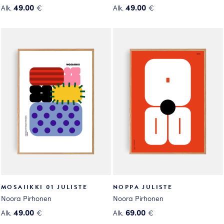
49.00
49.00
Alk.
€
Alk.
€
Tällä
Tällä
tuotteella
tuotteella
on
on
useampi
useampi
muunnelma.
muunnelma.
Voit
Voit
tehdä
tehdä
valinnat
valinnat
tuotteen
tuotteen
sivulla.
sivulla.
MOSAIIKKI 01 JULISTE
NOPPA JULISTE
Noora Pirhonen
Noora Pirhonen
49.00
69.00
Alk.
€
Alk.
€
Tällä
Tällä