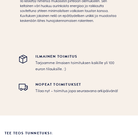
Ilo keskittyy nimensä mukaisesti pirteään olemukseen. Sen
keltainen väri huokuu aurinkoista energiaa ja raikkautta
sovitettuna yhteen minimalistisen valkoisen taustan kanssa.
Kuvituksen jokainen neliö on epätäydellisen uniikki ja muodostaa
keskenään lähes hunajakennomaisen rakenteen.
ILMAINEN TOIMITUS
Tarjoamme ilmaisen toimituksen kaikille yli 100
euron tilauksille. :­­)
NOPEAT TOIMITUKSET
Tilaa nyt – toimitus jopa seuraavana arkipäivänä!
TEE TEOS TUNNETUKSI: