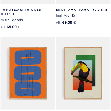
RUNOSMÄKI IN GOLD
EROTTAMATTOMAT JULISTE
JULISTE
Juuli Miettilä
Mikko Laasola
69.00
Alk.
€
69.00
Alk.
€
Tällä
Tällä
tuotteella
tuotteella
on
on
useampi
useampi
muunnelma.
muunnelma.
Voit
Voit
tehdä
tehdä
valinnat
valinnat
tuotteen
tuotteen
sivulla.
sivulla.