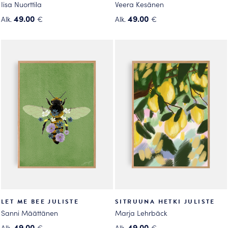
Iisa Nuorttila
Veera Kesänen
49.00
49.00
Alk.
€
Alk.
€
Tällä
Tällä
tuotteella
tuotteella
on
on
useampi
useampi
muunnelma.
muunnelma.
Voit
Voit
tehdä
tehdä
valinnat
valinnat
tuotteen
tuotteen
sivulla.
sivulla.
LET ME BEE JULISTE
SITRUUNA HETKI JULISTE
Sanni Määttänen
Marja Lehrbäck
49.00
49.00
Alk.
€
Alk.
€