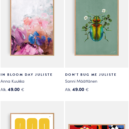
muunnelma.
muunnelma.
Voit
Voit
tehdä
tehdä
valinnat
valinnat
tuotteen
tuotteen
sivulla.
sivulla.
IN BLOOM DAY JULISTE
DON’T BUG ME JULISTE
Anna Kuukka
Sanni Määttänen
49.00
49.00
Alk.
€
Alk.
€
Tällä
Tällä
tuotteella
tuotteella
on
on
useampi
useampi
muunnelma.
muunnelma.