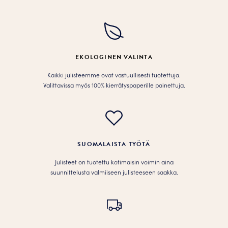
valinnat
valinnat
tuotteen
tuotteen
sivulla.
sivulla.
EKOLOGINEN VALINTA
Kaikki julisteemme ovat vastuullisesti tuotettuja.
Valittavissa myös 100% kierrätyspaperille painettuja.
SUOMALAISTA TYÖTÄ
Julisteet on tuotettu kotimaisin voimin aina
suunnittelusta valmiiseen julisteeseen saakka.