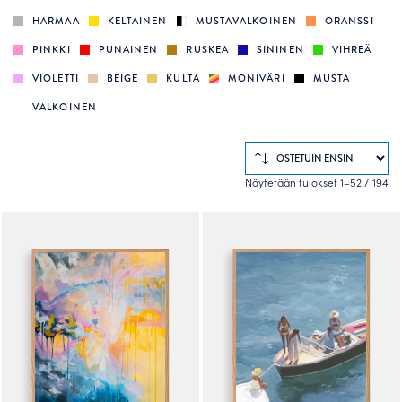
HARMAA
KELTAINEN
MUSTAVALKOINEN
ORANSSI
PINKKI
PUNAINEN
RUSKEA
SININEN
VIHREÄ
VIOLETTI
BEIGE
KULTA
MONIVÄRI
MUSTA
VALKOINEN
So
Näytetään tulokset 1–52 / 194
by
po