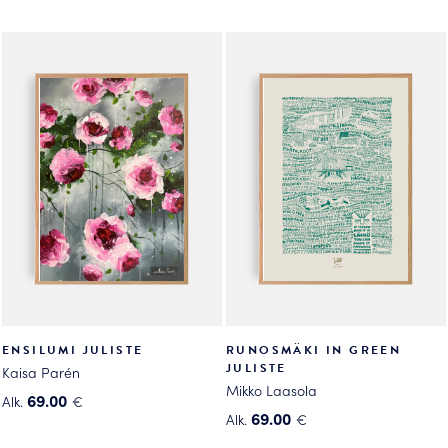
Tällä
Tällä
tuotteella
tuotteella
on
on
useampi
useampi
muunnelma.
muunnelma.
Voit
Voit
tehdä
tehdä
valinnat
valinnat
tuotteen
tuotteen
sivulla.
sivulla.
ENSILUMI JULISTE
RUNOSMÄKI IN GREEN
JULISTE
Kaisa Parén
Mikko Laasola
69.00
Alk.
€
69.00
Alk.
€
Tällä
Tällä
tuotteella