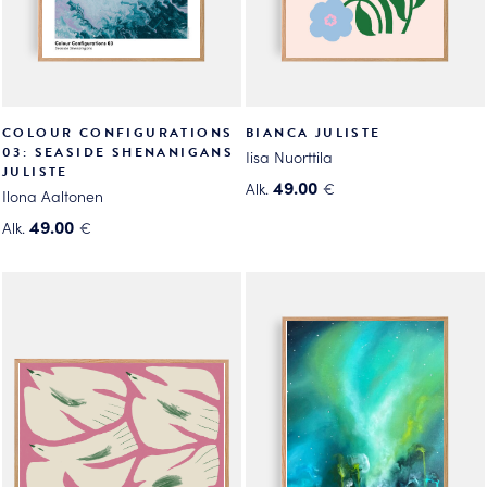
sivulla.
sivulla.
COLOUR CONFIGURATIONS
BIANCA JULISTE
03: SEASIDE SHENANIGANS
Iisa Nuorttila
JULISTE
49.00
Alk.
€
Ilona Aaltonen
Tällä
49.00
Alk.
€
tuotteella
Tällä
on
tuotteella
useampi
on
muunnelma.
useampi
Voit
muunnelma.
tehdä
Voit
valinnat
tehdä
tuotteen
valinnat
sivulla.
tuotteen
sivulla.