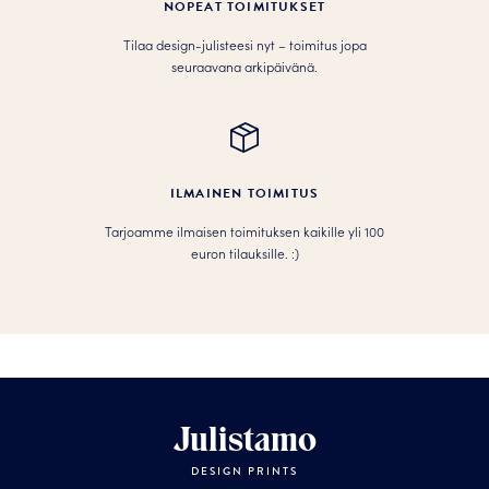
NOPEAT TOIMITUKSET
Tilaa design-julisteesi nyt – toimitus jopa
seuraavana arkipäivänä.
ILMAINEN TOIMITUS
Tarjoamme ilmaisen toimituksen kaikille yli 100
euron tilauksille. :­­)
Julistamo
DESIGN PRINTS