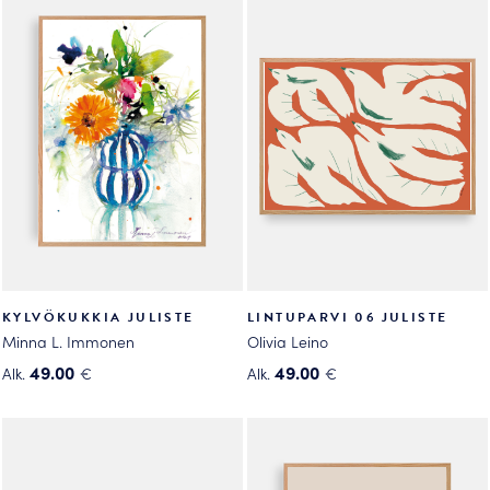
on
on
useampi
useampi
muunnelma.
muunnelma.
Voit
Voit
tehdä
tehdä
valinnat
valinnat
tuotteen
tuotteen
sivulla.
sivulla.
KYLVÖKUKKIA JULISTE
LINTUPARVI 06 JULISTE
Minna L. Immonen
Olivia Leino
49.00
49.00
Alk.
€
Alk.
€
Tällä
Tällä
tuotteella
tuotteella
on
on
useampi
useampi