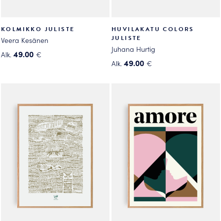
KOLMIKKO JULISTE
HUVILAKATU COLORS
JULISTE
Veera Kesänen
Juhana Hurtig
49.00
Alk.
€
49.00
Alk.
€
Tällä
Tällä
tuotteella
tuotteella
on
on
useampi
useampi
muunnelma.
muunnelma.
Voit
Voit
tehdä
tehdä
valinnat
valinnat
tuotteen
tuotteen
sivulla.
sivulla.