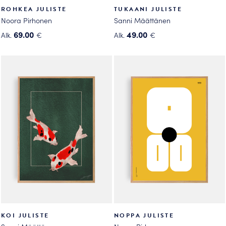
ROHKEA JULISTE
TUKAANI JULISTE
Noora Pirhonen
Sanni Määttänen
69.00
49.00
Alk.
€
Alk.
€
Tällä
Tällä
tuotteella
tuotteella
on
on
useampi
useampi
muunnelma.
muunnelma.
Voit
Voit
tehdä
tehdä
valinnat
valinnat
tuotteen
tuotteen
sivulla.
sivulla.
KOI JULISTE
NOPPA JULISTE