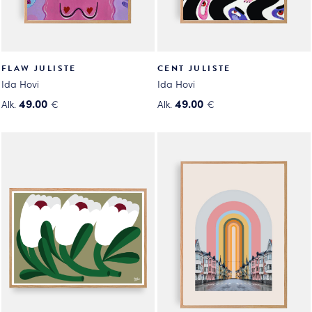
FLAW JULISTE
CENT JULISTE
Ida Hovi
Ida Hovi
49.00
49.00
Alk.
€
Alk.
€
Tällä
Tällä
tuotteella
tuotteella
on
on
useampi
useampi
muunnelma.
muunnelma.
Voit
Voit
tehdä
tehdä
valinnat
valinnat
tuotteen
tuotteen
sivulla.
sivulla.