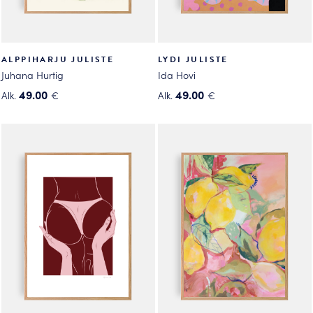
ALPPIHARJU JULISTE
LYDI JULISTE
Juhana Hurtig
Ida Hovi
49.00
49.00
Alk.
€
Alk.
€
Tällä
Tällä
tuotteella
tuotteella
on
on
useampi
useampi
muunnelma.
muunnelma.
Voit
Voit
tehdä
tehdä
valinnat
valinnat
tuotteen
tuotteen
sivulla.
sivulla.