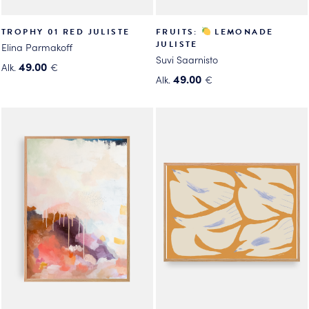
TROPHY 01 RED JULISTE
FRUITS:
LEMONADE
JULISTE
Elina Parmakoff
Suvi Saarnisto
49.00
Alk.
€
49.00
Alk.
€
Tällä
Tällä
tuotteella
tuotteella
on
on
useampi
useampi
muunnelma.
muunnelma.
Voit
Voit
tehdä
tehdä
valinnat
valinnat
tuotteen
tuotteen
sivulla.
sivulla.