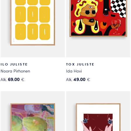
Voit
Voit
tehdä
tehdä
valinnat
valinnat
tuotteen
tuotteen
sivulla.
sivulla.
ILO JULISTE
TOX JULISTE
Noora Pirhonen
Ida Hovi
69.00
49.00
Alk.
€
Alk.
€
Tällä
Tällä
tuotteella
tuotteella
on
on
useampi
useampi
muunnelma.
muunnelma.
Voit
Voit
tehdä
tehdä