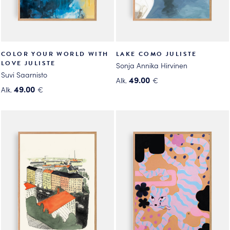
COLOR YOUR WORLD WITH
LAKE COMO JULISTE
LOVE JULISTE
Sonja Annika Hirvinen
Suvi Saarnisto
49.00
Alk.
€
49.00
Alk.
€
Tällä
Tällä
tuotteella
tuotteella
on
on
useampi
useampi
muunnelma.
muunnelma.
Voit
Voit
tehdä
tehdä
valinnat
valinnat
tuotteen
tuotteen
sivulla.
sivulla.