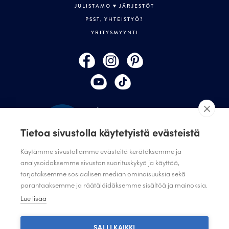
JULISTAMO ♥ JÄRJESTÖT
PSST, YHTEISTYÖ?
YRITYSMYYNTI
Tietoa sivustolla käytetyistä evästeistä
Käytämme sivustollamme evästeitä kerätäksemme ja
analysoidaksemme sivuston suorituskykyä ja käyttöä,
tarjotaksemme sosiaalisen median ominaisuuksia sekä
TILAA JULISTAMON UUTISKIRJE
parantaaksemme ja räätälöidäksemme sisältöä ja mainoksia.
ANNA PALAUTETTA
Lue lisää
TIETOSUOJASELOSTE
TIETOSUOJASELOSTE SUUNNITTELIJAT JA JÄRJESTÖT
SALLI KAIKKI