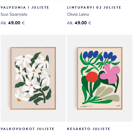
VALVEUNIA I JULISTE
LINTUPARVI 02 JULISTE
Suvi Saarnisto
Olivia Leino
49.00
49.00
Alk.
€
Alk.
€
Tällä
Tällä
tuotteella
tuotteella
on
on
useampi
useampi
muunnelma.
muunnelma.
Voit
Voit
tehdä
tehdä
valinnat
valinnat
tuotteen
tuotteen
sivulla.
sivulla.
VALKOVUOKOT JULISTE
KESÄKETO JULISTE