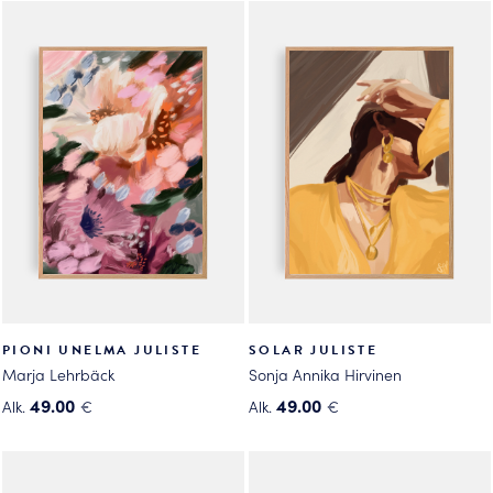
tuotteella
tuotteella
on
on
useampi
useampi
muunnelma.
muunnelma.
Voit
Voit
tehdä
tehdä
valinnat
valinnat
tuotteen
tuotteen
sivulla.
sivulla.
PIONI UNELMA JULISTE
SOLAR JULISTE
Marja Lehrbäck
Sonja Annika Hirvinen
49.00
49.00
Alk.
€
Alk.
€
Tällä
Tällä
tuotteella
tuotteella
on
on