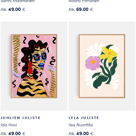
Sanni Määttänen
Noora Pirhonen
49.00
69.00
Alk.
€
Alk.
€
Tällä
Tällä
tuotteella
tuotteella
on
on
useampi
useampi
muunnelma.
muunnelma.
Voit
Voit
tehdä
tehdä
valinnat
valinnat
tuotteen
tuotteen
sivulla.
sivulla.
JUHLIEN JULISTE
LYLA JULISTE
Ida Hovi
Iisa Nuorttila
49.00
49.00
Alk.
€
Alk.
€