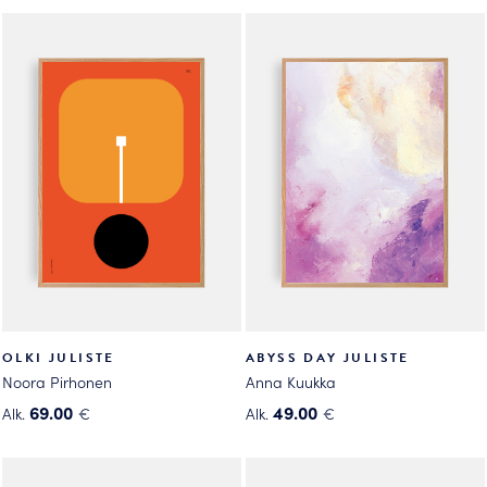
tuotteella
on
on
useampi
useampi
muunnelma.
muunnelma.
Voit
Voit
tehdä
tehdä
valinnat
valinnat
tuotteen
tuotteen
sivulla.
sivulla.
OLKI JULISTE
ABYSS DAY JULISTE
Noora Pirhonen
Anna Kuukka
69.00
49.00
Alk.
€
Alk.
€
Tällä
Tällä
tuotteella
tuotteella