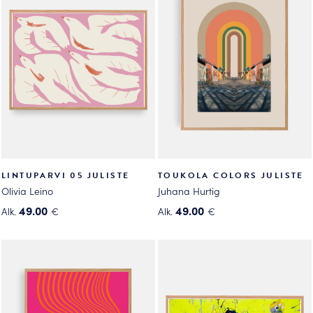
muunnelma.
muunnelma.
Voit
Voit
tehdä
tehdä
valinnat
valinnat
tuotteen
tuotteen
sivulla.
sivulla.
LINTUPARVI 05 JULISTE
TOUKOLA COLORS JULISTE
Olivia Leino
Juhana Hurtig
49.00
49.00
Alk.
€
Alk.
€
Tällä
Tällä
tuotteella
tuotteella
on
on
useampi
useampi
muunnelma.
muunnelma.
Voit
Voit