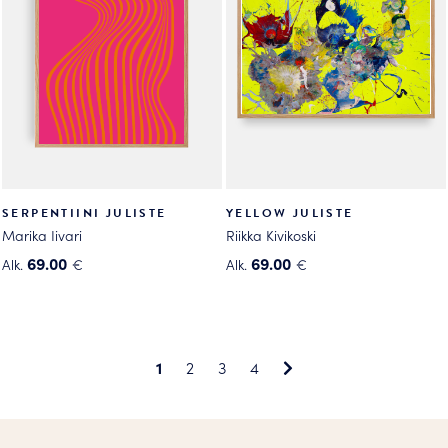
tehdä
tehdä
valinnat
valinnat
tuotteen
tuotteen
sivulla.
sivulla.
SERPENTIINI JULISTE
YELLOW JULISTE
Marika Iivari
Riikka Kivikoski
69.00
69.00
Alk.
€
Alk.
€
Tällä
Tällä
tuotteella
tuotteella
on
on
useampi
useampi
1
2
3
4
muunnelma.
muunnelma.
Voit
Voit
tehdä
tehdä