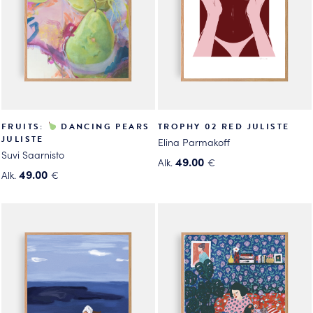
valinnat
valinnat
tuotteen
tuotteen
sivulla.
sivulla.
FRUITS:
DANCING PEARS
TROPHY 02 RED JULISTE
JULISTE
Elina Parmakoff
Suvi Saarnisto
49.00
Alk.
€
49.00
Alk.
€
Tällä
Tällä
tuotteella
tuotteella
on
on
useampi
useampi
muunnelma.
muunnelma.
Voit
Voit
tehdä
tehdä
valinnat
valinnat
tuotteen