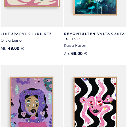
LINTUPARVI 01 JULISTE
REVONTULTEN VALTAKUNTA
JULISTE
Olivia Leino
Kaisa Parén
49.00
Alk.
€
69.00
Alk.
€
Tällä
Tällä
tuotteella
tuotteella
on
on
useampi
useampi
muunnelma.
muunnelma.
Voit
Voit
tehdä
tehdä
valinnat
valinnat
tuotteen
tuotteen
sivulla.
sivulla.