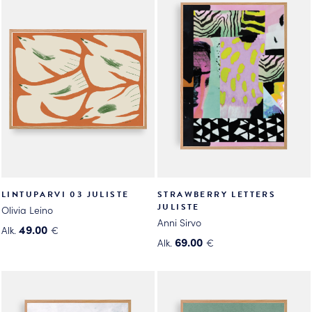
useampi
useampi
muunnelma.
muunnelma.
Voit
Voit
tehdä
tehdä
valinnat
valinnat
tuotteen
tuotteen
sivulla.
sivulla.
LINTUPARVI 03 JULISTE
STRAWBERRY LETTERS
JULISTE
Olivia Leino
Anni Sirvo
49.00
Alk.
€
69.00
Alk.
€
Tällä
Tällä
tuotteella
tuotteella
on
on
useampi
useampi