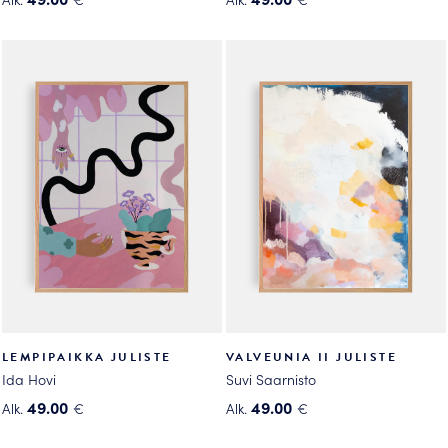
Tällä
Tällä
tuotteella
tuotteella
on
on
useampi
useampi
muunnelma.
muunnelma.
Voit
Voit
tehdä
tehdä
valinnat
valinnat
tuotteen
tuotteen
sivulla.
sivulla.
LEMPIPAIKKA JULISTE
VALVEUNIA II JULISTE
Ida Hovi
Suvi Saarnisto
49.00
49.00
Alk.
€
Alk.
€
Tällä
Tällä