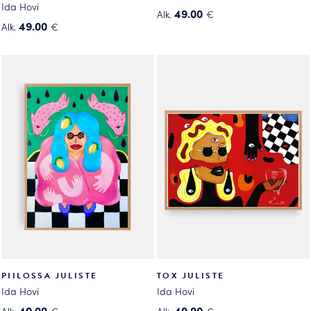
Ida Hovi
49.00
Alk.
€
49.00
Alk.
€
Tällä
Tällä
tuotteella
tuotteella
on
on
useampi
useampi
muunnelma.
muunnelma.
Voit
Voit
tehdä
tehdä
valinnat
valinnat
tuotteen
tuotteen
sivulla.
sivulla.
PIILOSSA JULISTE
TOX JULISTE
Ida Hovi
Ida Hovi
49.00
49.00
Alk.
€
Alk.
€