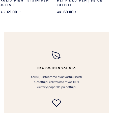
KULTA PIENI 1:1 SININEN
HEI PIKKUINEN | BEIGE
JULISTE
JULISTE
69.00
69.00
Alk.
€
Alk.
€
Tällä
Tällä
tuotteella
tuotteella
on
on
useampi
useampi
muunnelma.
muunnelma.
Voit
Voit
tehdä
tehdä
valinnat
valinnat
tuotteen
tuotteen
EKOLOGINEN VALINTA
sivulla.
sivulla.
Kaikki julisteemme ovat vastuullisesti
tuotettuja. Valittavissa myös 100%
kierrätyspaperille painettuja.