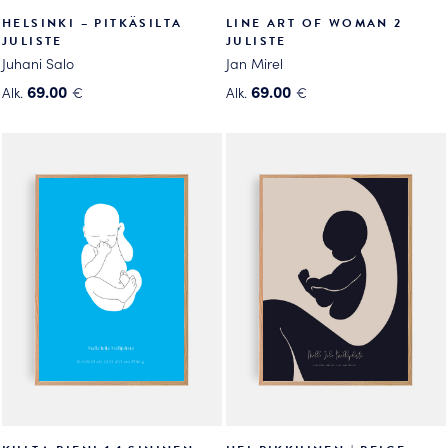
HELSINKI – PITKÄSILTA
LINE ART OF WOMAN 2
JULISTE
JULISTE
Juhani Salo
Jan Mirel
69.00
69.00
Alk.
€
Alk.
€
Tällä
Tällä
tuotteella
tuotteella
on
on
useampi
useampi
muunnelma.
muunnelma.
Voit
Voit
tehdä
tehdä
valinnat
valinnat
tuotteen
tuotteen
sivulla.
sivulla.