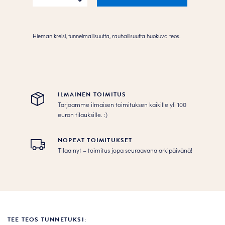
määrä
Hieman kreisi, tunnelmallisuutta, rauhallisuutta huokuva teos.
ILMAINEN TOIMITUS
Tarjoamme ilmaisen toimituksen kaikille yli 100
euron tilauksille. :­­)
NOPEAT TOIMITUKSET
Tilaa nyt – toimitus jopa seuraavana arkipäivänä!
TEE TEOS TUNNETUKSI: