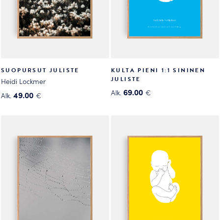
SUOPURSUT JULISTE
KULTA PIENI 1:1 SININEN
JULISTE
Heidi Lockmer
69.00
Alk.
€
49.00
Alk.
€
Tällä
Tällä
tuotteella
tuotteella
on
on
useampi
useampi
muunnelma.
muunnelma.
Voit
Voit
tehdä
tehdä
valinnat
valinnat
tuotteen
tuotteen
sivulla.
sivulla.