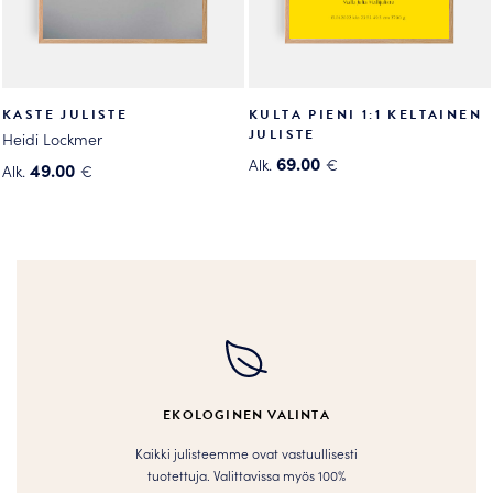
KASTE JULISTE
KULTA PIENI 1:1 KELTAINEN
JULISTE
Heidi Lockmer
69.00
Alk.
€
49.00
Alk.
€
Tällä
Tällä
tuotteella
tuotteella
on
on
useampi
useampi
muunnelma.
muunnelma.
Voit
Voit
tehdä
tehdä
valinnat
valinnat
tuotteen
tuotteen
EKOLOGINEN VALINTA
sivulla.
sivulla.
Kaikki julisteemme ovat vastuullisesti
tuotettuja. Valittavissa myös 100%