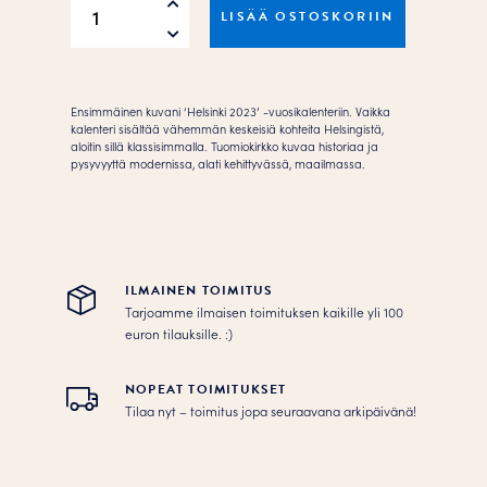
LISÄÄ OSTOSKORIIN
–
Tuomiokirkko
Juliste
määrä
Ensimmäinen kuvani ‘Helsinki 2023’ -vuosikalenteriin. Vaikka
kalenteri sisältää vähemmän keskeisiä kohteita Helsingistä,
aloitin sillä klassisimmalla. Tuomiokirkko kuvaa historiaa ja
pysyvyyttä modernissa, alati kehittyvässä, maailmassa.
ILMAINEN TOIMITUS
Tarjoamme ilmaisen toimituksen kaikille yli 100
euron tilauksille. :­­)
NOPEAT TOIMITUKSET
Tilaa nyt – toimitus jopa seuraavana arkipäivänä!