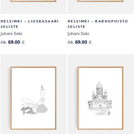
HELSINKI – LIUSKASAARI
HELSINKI – KARHUPUISTO
JULISTE
JULISTE
Juhani Salo
Juhani Salo
69.00
69.00
Alk.
€
Alk.
€
Tällä
Tällä
tuotteella
tuotteella
on
on
useampi
useampi
muunnelma.
muunnelma.
Voit
Voit
tehdä
tehdä
valinnat
valinnat
tuotteen
tuotteen
sivulla.
sivulla.