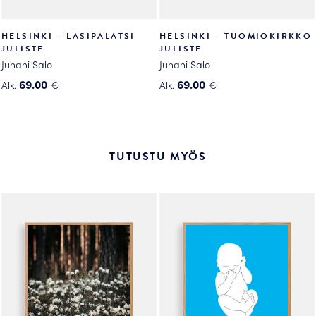
HELSINKI – LASIPALATSI
HELSINKI – TUOMIOKIRKKO
JULISTE
JULISTE
Juhani Salo
Juhani Salo
69.00
69.00
Alk.
€
Alk.
€
Tällä
Tällä
tuotteella
tuotteella
on
on
useampi
useampi
TUTUSTU MYÖS
muunnelma.
muunnelma.
Voit
Voit
tehdä
tehdä
valinnat
valinnat
tuotteen
tuotteen
sivulla.
sivulla.