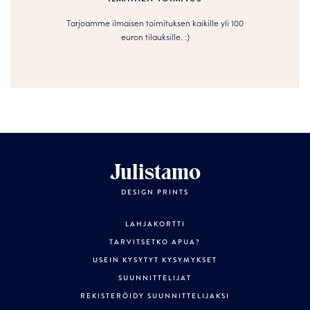
Tarjoamme ilmaisen toimituksen kaikille yli 100
euron tilauksille. :­­)
Julistamo
DESIGN PRINTS
LAHJAKORTTI
TARVITSETKO APUA?
USEIN KYSYTYT KYSYMYKSET
SUUNNITTELIJAT
REKISTERÖIDY SUUNNITTELIJAKSI