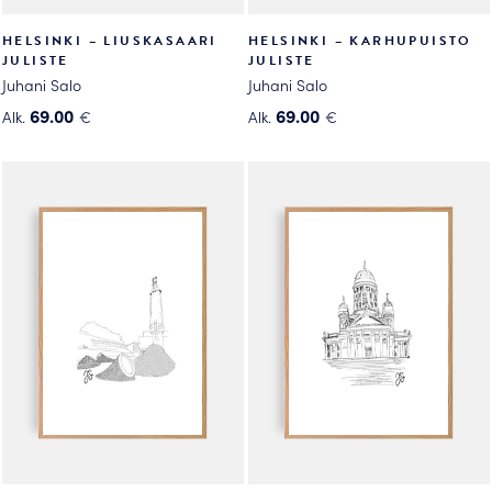
HELSINKI – LIUSKASAARI
HELSINKI – KARHUPUISTO
JULISTE
JULISTE
Juhani Salo
Juhani Salo
69.00
69.00
Alk.
€
Alk.
€
Tällä
Tällä
tuotteella
tuotteella
on
on
useampi
useampi
muunnelma.
muunnelma.
Voit
Voit
tehdä
tehdä
valinnat
valinnat
tuotteen
tuotteen
sivulla.
sivulla.