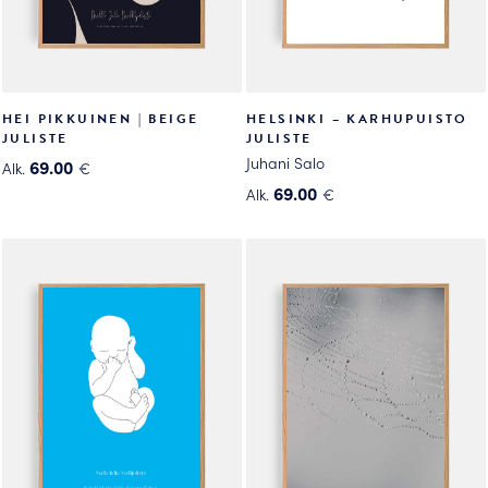
HEI PIKKUINEN | BEIGE
HELSINKI – KARHUPUISTO
JULISTE
JULISTE
Juhani Salo
69.00
Alk.
€
Tällä
69.00
Alk.
€
tuotteella
Tällä
on
tuotteella
useampi
on
muunnelma.
useampi
Voit
muunnelma.
tehdä
Voit
valinnat
tehdä
tuotteen
valinnat
sivulla.
tuotteen
sivulla.