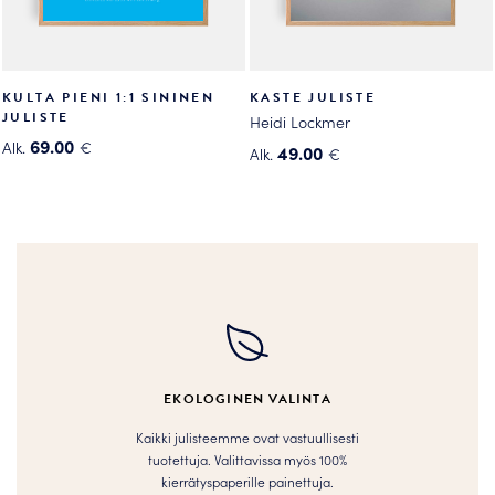
KULTA PIENI 1:1 SININEN
KASTE JULISTE
JULISTE
Heidi Lockmer
69.00
Alk.
€
49.00
Alk.
€
Tällä
Tällä
tuotteella
tuotteella
on
on
useampi
useampi
muunnelma.
muunnelma.
Voit
Voit
tehdä
tehdä
valinnat
valinnat
tuotteen
tuotteen
EKOLOGINEN VALINTA
sivulla.
sivulla.
Kaikki julisteemme ovat vastuullisesti
tuotettuja. Valittavissa myös 100%
kierrätyspaperille painettuja.