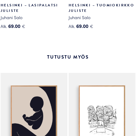
HELSINKI – LASIPALATSI
HELSINKI – TUOMIOKIRKKO
JULISTE
JULISTE
Juhani Salo
Juhani Salo
69.00
69.00
Alk.
€
Alk.
€
Tällä
Tällä
tuotteella
tuotteella
on
on
useampi
useampi
TUTUSTU MYÖS
muunnelma.
muunnelma.
Voit
Voit
tehdä
tehdä
valinnat
valinnat
tuotteen
tuotteen
sivulla.
sivulla.