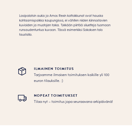
Juliste
määrä
Lasipalatsin aukio ja Amos Rexin kattoikkunat ovat hauska
kohtaamispaikka kaupungissa, ei vähiten niiden kiinnostavien
kuvioiden ja muotojen takia. Tykkään piirtää siluetteja tuomaan
runsaudentuntua kuvaan. Tässä esimerkiksi Sokoksen talo
taustalla.
ILMAINEN TOIMITUS
Tarjoamme ilmaisen toimituksen kaikille yli 100
euron tilauksille. :­­)
NOPEAT TOIMITUKSET
Tilaa nyt – toimitus jopa seuraavana arkipäivänä!