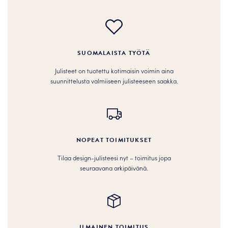
SUOMALAISTA TYÖTÄ
Julisteet on tuotettu kotimaisin voimin aina
suunnittelusta valmiiseen julisteeseen saakka.
NOPEAT TOIMITUKSET
Tilaa design-julisteesi nyt – toimitus jopa
seuraavana arkipäivänä.
ILMAINEN TOIMITUS