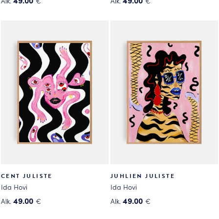
49.00
49.00
Alk.
€
Alk.
€
Tällä
Tällä
tuotteella
tuotteella
on
on
useampi
useampi
muunnelma.
muunnelma.
Voit
Voit
tehdä
tehdä
valinnat
valinnat
tuotteen
tuotteen
sivulla.
sivulla.
CENT JULISTE
JUHLIEN JULISTE
Ida Hovi
Ida Hovi
49.00
49.00
Alk.
€
Alk.
€
Tällä
Tällä