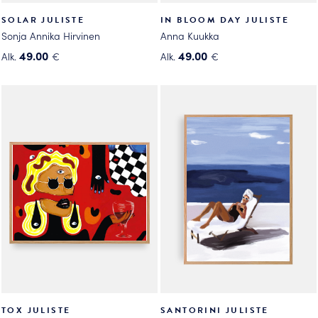
SOLAR JULISTE
IN BLOOM DAY JULISTE
Sonja Annika Hirvinen
Anna Kuukka
49.00
49.00
Alk.
€
Alk.
€
Tällä
Tällä
tuotteella
tuotteella
on
on
useampi
useampi
muunnelma.
muunnelma.
Voit
Voit
tehdä
tehdä
valinnat
valinnat
tuotteen
tuotteen
sivulla.
sivulla.
TOX JULISTE
SANTORINI JULISTE