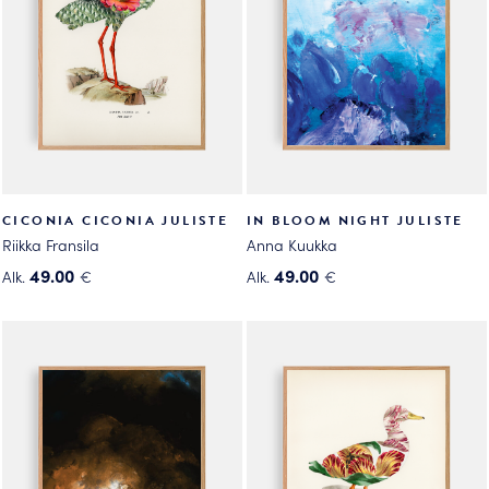
tehdä
valinnat
valinnat
tuotteen
tuotteen
sivulla.
sivulla.
CICONIA CICONIA JULISTE
IN BLOOM NIGHT JULISTE
Riikka Fransila
Anna Kuukka
49.00
49.00
Alk.
€
Alk.
€
Tällä
Tällä
tuotteella
tuotteella
on
on
useampi
useampi
muunnelma.
muunnelma.
Voit
Voit
tehdä
tehdä
valinnat
valinnat