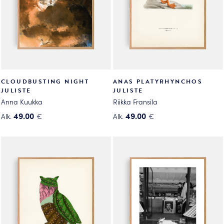
tuotteen
tuotteen
sivulla.
sivulla.
CLOUDBUSTING NIGHT
ANAS PLATYRHYNCHOS
JULISTE
JULISTE
Anna Kuukka
Riikka Fransila
49.00
49.00
Alk.
€
Alk.
€
Tällä
Tällä
tuotteella
tuotteella
on
on
useampi
useampi
muunnelma.
muunnelma.
Voit
Voit
tehdä
tehdä
valinnat
valinnat
tuotteen
tuotteen