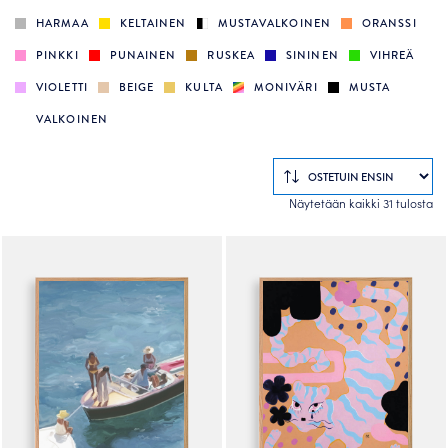
HARMAA
KELTAINEN
MUSTAVALKOINEN
ORANSSI
PINKKI
PUNAINEN
RUSKEA
SININEN
VIHREÄ
VIOLETTI
BEIGE
KULTA
MONIVÄRI
MUSTA
VALKOINEN
So
Näytetään kaikki 31 tulosta
by
po