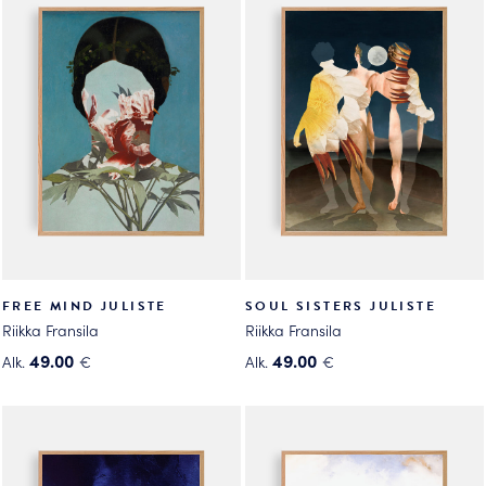
useampi
useampi
muunnelma.
muunnelma.
Voit
Voit
tehdä
tehdä
valinnat
valinnat
tuotteen
tuotteen
sivulla.
sivulla.
FREE MIND JULISTE
SOUL SISTERS JULISTE
Riikka Fransila
Riikka Fransila
49.00
49.00
Alk.
€
Alk.
€
Tällä
Tällä
tuotteella
tuotteella
on
on
useampi
useampi