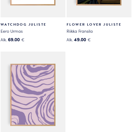
WATCHDOG JULISTE
FLOWER LOVER JULISTE
Eero Urmas
Riikka Fransila
69.00
49.00
Alk.
€
Alk.
€
Tällä
Tällä
tuotteella
tuotteella
on
on
useampi
useampi
muunnelma.
muunnelma.
Voit
Voit
tehdä
tehdä
valinnat
valinnat
tuotteen
tuotteen
sivulla.
sivulla.