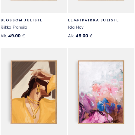
BLOSSOM JULISTE
LEMPIPAIKKA JULISTE
Riikka Fransila
Ida Hovi
49.00
49.00
Alk.
€
Alk.
€
Tällä
Tällä
tuotteella
tuotteella
on
on
useampi
useampi
muunnelma.
muunnelma.
Voit
Voit
tehdä
tehdä
valinnat
valinnat
tuotteen
tuotteen
sivulla.
sivulla.