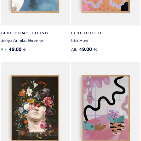
LAKE COMO JULISTE
LYDI JULISTE
Sonja Annika Hirvinen
Ida Hovi
49.00
49.00
Alk.
€
Alk.
€
Tällä
Tällä
tuotteella
tuotteella
on
on
useampi
useampi
muunnelma.
muunnelma.
Voit
Voit
tehdä
tehdä
valinnat
valinnat
tuotteen
tuotteen
sivulla.
sivulla.