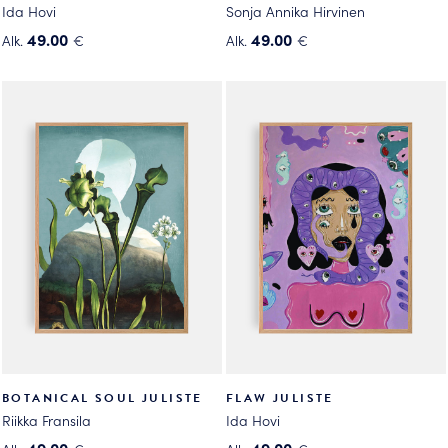
Ida Hovi
Sonja Annika Hirvinen
49.00
49.00
Alk.
€
Alk.
€
Tällä
Tällä
tuotteella
tuotteella
on
on
useampi
useampi
muunnelma.
muunnelma.
Voit
Voit
tehdä
tehdä
valinnat
valinnat
tuotteen
tuotteen
sivulla.
sivulla.
BOTANICAL SOUL JULISTE
FLAW JULISTE
Riikka Fransila
Ida Hovi