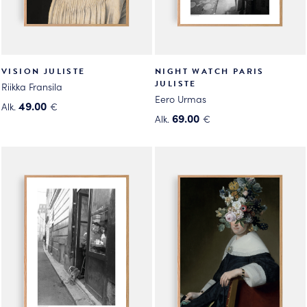
VISION JULISTE
NIGHT WATCH PARIS
JULISTE
Riikka Fransila
Eero Urmas
49.00
Alk.
€
69.00
Alk.
€
Tällä
Tällä
tuotteella
tuotteella
on
on
useampi
useampi
muunnelma.
muunnelma.
Voit
Voit
tehdä
tehdä
valinnat
valinnat
tuotteen
tuotteen
sivulla.
sivulla.