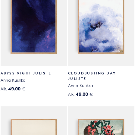
muunnelma.
muunnelma.
Voit
Voit
tehdä
tehdä
valinnat
valinnat
tuotteen
tuotteen
sivulla.
sivulla.
ABYSS NIGHT JULISTE
CLOUDBUSTING DAY
JULISTE
Anna Kuukka
Anna Kuukka
49.00
Alk.
€
49.00
Alk.
€
Tällä
Tällä
tuotteella
tuotteella
on
on
useampi
useampi
muunnelma.
muunnelma.
Voit