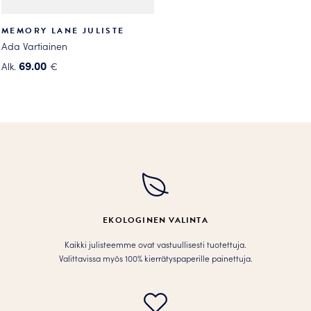
MEMORY LANE JULISTE
Ada Vartiainen
69.00
Alk.
€
Tällä
tuotteella
on
useampi
muunnelma.
Voit
tehdä
valinnat
tuotteen
EKOLOGINEN VALINTA
sivulla.
Kaikki julisteemme ovat vastuullisesti tuotettuja.
Valittavissa myös 100% kierrätyspaperille painettuja.