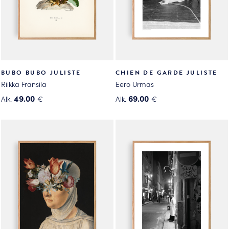
sivulla.
sivulla.
BUBO BUBO JULISTE
CHIEN DE GARDE JULISTE
Riikka Fransila
Eero Urmas
49.00
69.00
Alk.
€
Alk.
€
Tällä
Tällä
tuotteella
tuotteella
on
on
useampi
useampi
muunnelma.
muunnelma.
Voit
Voit
tehdä
tehdä
valinnat
valinnat
tuotteen
tuotteen
sivulla.
sivulla.