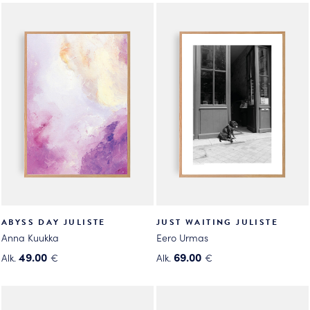
tuotteella
tuotteella
on
on
useampi
useampi
muunnelma.
muunnelma.
Voit
Voit
tehdä
tehdä
valinnat
valinnat
tuotteen
tuotteen
sivulla.
sivulla.
ABYSS DAY JULISTE
JUST WAITING JULISTE
Anna Kuukka
Eero Urmas
49.00
69.00
Alk.
€
Alk.
€
Tällä
Tällä
tuotteella
tuotteella
on
on