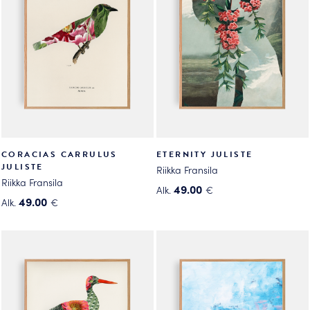
Voit
tehdä
tehdä
valinnat
valinnat
tuotteen
tuotteen
sivulla.
sivulla.
CORACIAS CARRULUS
ETERNITY JULISTE
JULISTE
Riikka Fransila
Riikka Fransila
49.00
Alk.
€
49.00
Alk.
€
Tällä
Tällä
tuotteella
tuotteella
on
on
useampi
useampi
muunnelma.
muunnelma.
Voit
Voit
tehdä