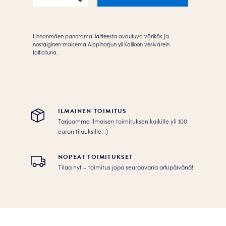
määrä
Linnanmäen panorama-laitteesta avautuva värikäs ja
nostalginen maisema Alppiharjun yli Kallioon vesivärein
taltioituna.
ILMAINEN TOIMITUS
Tarjoamme ilmaisen toimituksen kaikille yli 100
euron tilauksille. :­­)
NOPEAT TOIMITUKSET
Tilaa nyt – toimitus jopa seuraavana arkipäivänä!