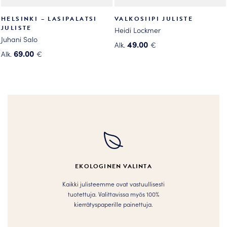
HELSINKI – LASIPALATSI
VALKOSIIPI JULISTE
JULISTE
Heidi Lockmer
Juhani Salo
49.00
Alk.
€
69.00
Alk.
€
Tällä
Tällä
tuotteella
tuotteella
on
on
useampi
useampi
muunnelma.
muunnelma.
Voit
Voit
tehdä
tehdä
valinnat
valinnat
tuotteen
tuotteen
sivulla.
EKOLOGINEN VALINTA
sivulla.
Kaikki julisteemme ovat vastuullisesti
tuotettuja. Valittavissa myös 100%
kierrätyspaperille painettuja.