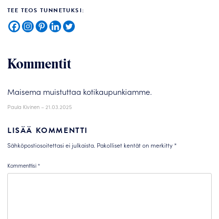
TEE TEOS TUNNETUKSI:
Kommentit
Maisema muistuttaa kotikaupunkiamme.
Paula Kivinen
–
21.03.2025
LISÄÄ KOMMENTTI
Sähköpostiosoitettasi ei julkaista.
Pakolliset kentät on merkitty
*
Kommenttisi
*