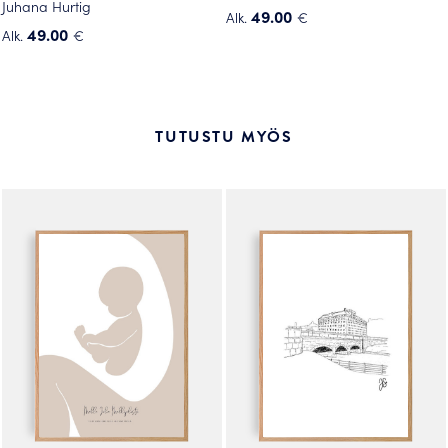
Juhana Hurtig
49.00
Alk.
€
49.00
Alk.
€
Tällä
Tällä
tuotteella
tuotteella
on
on
useampi
useampi
muunnelma.
TUTUSTU MYÖS
muunnelma.
Voit
Voit
tehdä
tehdä
valinnat
valinnat
tuotteen
tuotteen
sivulla.
sivulla.