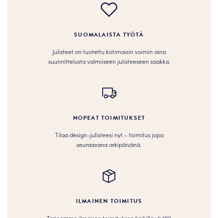
SUOMALAISTA TYÖTÄ
Julisteet on tuotettu kotimaisin voimin aina
suunnittelusta valmiiseen julisteeseen saakka.
NOPEAT TOIMITUKSET
Tilaa design-julisteesi nyt – toimitus jopa
seuraavana arkipäivänä.
ILMAINEN TOIMITUS
Tarjoamme ilmaisen toimituksen kaikille yli 100