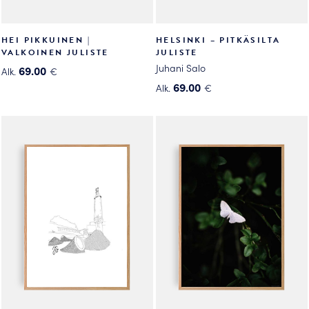
HEI PIKKUINEN |
HELSINKI – PITKÄSILTA
VALKOINEN JULISTE
JULISTE
Juhani Salo
69.00
Alk.
€
Tällä
69.00
Alk.
€
tuotteella
Tällä
on
tuotteella
useampi
on
muunnelma.
useampi
Voit
muunnelma.
tehdä
Voit
valinnat
tehdä
tuotteen
valinnat
sivulla.
tuotteen
sivulla.