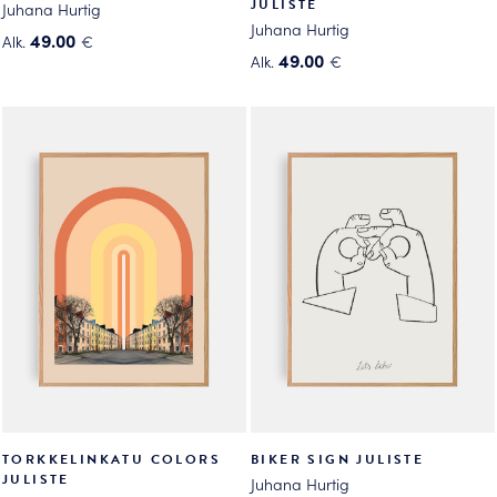
JULISTE
Juhana Hurtig
Juhana Hurtig
49.00
Alk.
€
49.00
Alk.
€
Tällä
Tällä
tuotteella
tuotteella
on
on
useampi
useampi
muunnelma.
muunnelma.
Voit
Voit
tehdä
tehdä
valinnat
valinnat
tuotteen
tuotteen
sivulla.
sivulla.
TORKKELINKATU COLORS
BIKER SIGN JULISTE
JULISTE
Juhana Hurtig