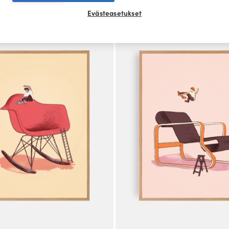
Alk.
€
Tällä
Evästeasetukset
tuotteella
on
useampi
.
muunnelma.
Voit
tehdä
valinnat
tuotteen
sivulla.