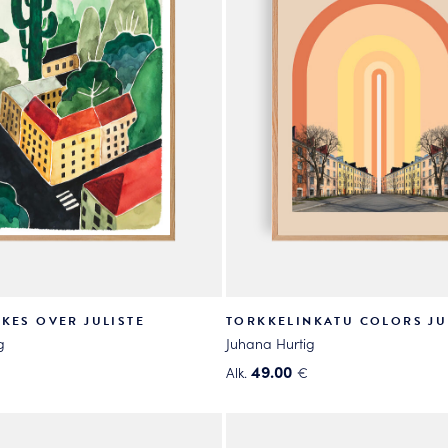
KES OVER JULISTE
TORKKELINKATU COLORS JU
g
Juhana Hurtig
49.00
Alk.
€
Tällä
tuotteella
on