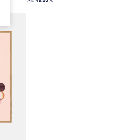
Alk.
€
Tällä
tuotteella
on
useampi
muunnelma.
Voit
tehdä
valinnat
tuotteen
sivulla.