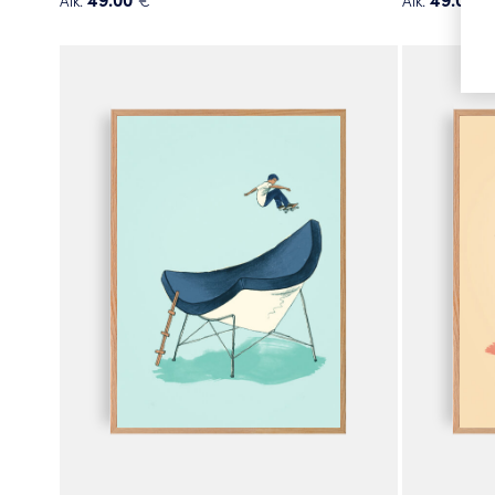
Alk.
€
Alk.
€
Tällä
Tällä
tuotteella
tuotteella
on
on
useampi
useampi
muunnelma.
muunnelma
Voit
Voit
tehdä
tehdä
valinnat
valinnat
tuotteen
tuotteen
sivulla.
sivulla.