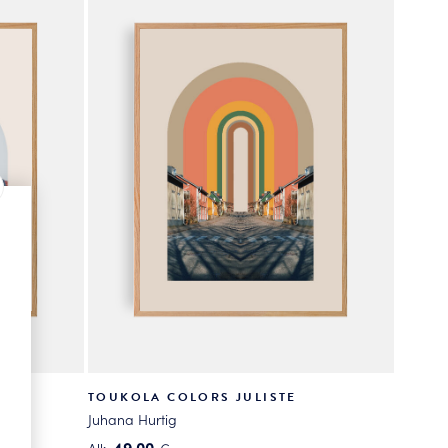
useampi
muunnelma.
Voit
tehdä
valinnat
tuotteen
sivulla.
TE
TOUKOLA COLORS JULISTE
Juhana Hurtig
49.00