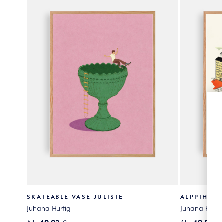
useampi
useampi
muunnelma.
muunnelma
Voit
Voit
tehdä
tehdä
valinnat
valinnat
tuotteen
tuotteen
sivulla.
sivulla.
SKATEABLE VASE JULISTE
ALPPIHARJ
Juhana Hurtig
Juhana Hurti
49.00
49.00