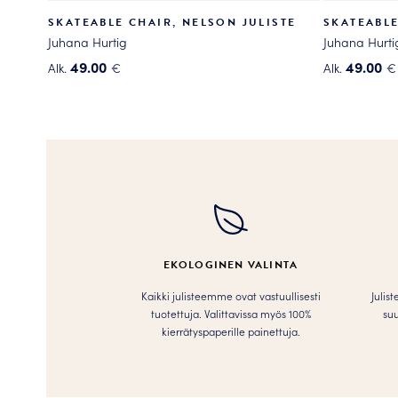
SKATEABLE CHAIR, NELSON JULISTE
SKATEABLE
Juhana Hurtig
Juhana Hurti
49.00
49.00
Alk.
€
Alk.
€
Tällä
Tällä
tuotteella
tuotteella
on
on
useampi
useampi
muunnelma.
muunnelma
Voit
Voit
tehdä
tehdä
valinnat
valinnat
tuotteen
tuotteen
EKOLOGINEN VALINTA
sivulla.
sivulla.
Kaikki julisteemme ovat vastuullisesti
Julis
tuotettuja. Valittavissa myös 100%
suu
kierrätyspaperille painettuja.