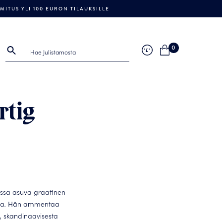
ITUS YLI 100 EURON TILAUKSILLE
0
rtig
assa asuva graafinen
ja
.
Hän ammentaa
a, skandinaavisesta