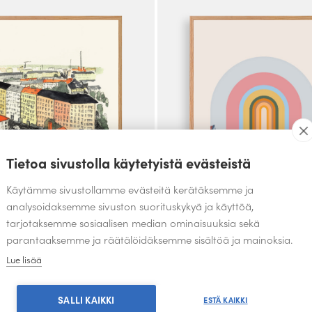
useampi
.
muunnelma.
Voit
tehdä
valinnat
tuotteen
sivulla.
Tietoa sivustolla käytetyistä evästeistä
Käytämme sivustollamme evästeitä kerätäksemme ja
analysoidaksemme sivuston suorituskykyä ja käyttöä,
tarjotaksemme sosiaalisen median ominaisuuksia sekä
parantaaksemme ja räätälöidäksemme sisältöä ja mainoksia.
Lue lisää
U JULISTE
HUVILAKATU COLORS JULIS
g
Juhana Hurtig
SALLI KAIKKI
ESTÄ KAIKKI
49.00