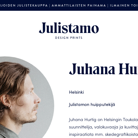
JOIDEN JULISTEKAUPPA | AMMATTILAISTEN PAINAMA | ILMAINEN TOIM
Julistamo
DESIGN PRINTS
Juhana Hu
Helsinki
Julistamon huipputekijä
Juhana Hurtig on Helsingin Toukol
suunnittelija, valokuvaaja ja kuvitta
inspiraatiota mm. skedegrafiikoist