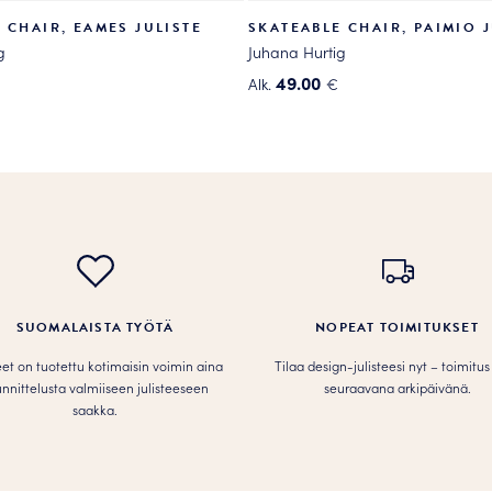
 CHAIR, EAMES JULISTE
SKATEABLE CHAIR, PAIMIO J
g
Juhana Hurtig
49.00
Alk.
€
Tällä
tuotteella
on
useampi
.
muunnelma.
Voit
tehdä
valinnat
tuotteen
SUOMALAISTA TYÖTÄ
NOPEAT TOIMITUKSET
sivulla.
teet on tuotettu kotimaisin voimin aina
Tilaa design-julisteesi nyt – toimitus
nnittelusta valmiiseen julisteeseen
seuraavana arkipäivänä.
saakka.