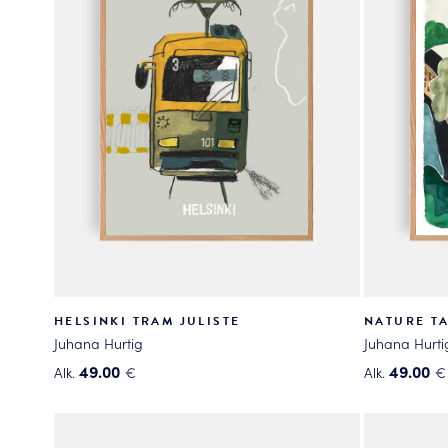
HELSINKI TRAM JULISTE
NATURE TA
Juhana Hurtig
Juhana Hurti
49.00
49.00
Alk.
€
Alk.
€
Tällä
Tällä
tuotteella
tuotteella
on
on