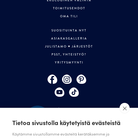
EKOLOGINEN VALINTA
TOIMITUSEHDOT
OMA TILI
SUOSITUINTA NYT
ASIAKASGALLERIA
JULISTAMO ♥ JÄRJESTÖT
PSST, YHTEISTYÖ?
YRITYSMYYNTI
Tietoa sivustolla käytetyistä evästeistä
Käytämme sivustollamme evästeitä kerätäksemme ja