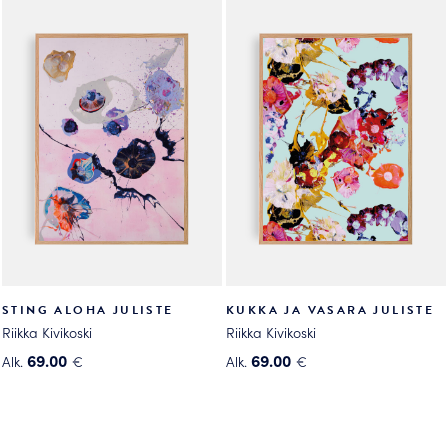
on
on
useampi
useampi
muunnelma.
muunnelma.
Voit
Voit
tehdä
tehdä
valinnat
valinnat
tuotteen
tuotteen
sivulla.
sivulla.
STING ALOHA JULISTE
KUKKA JA VASARA JULISTE
Riikka Kivikoski
Riikka Kivikoski
69.00
69.00
Alk.
€
Alk.
€
Tällä
Tällä
tuotteella
tuotteella
on
on