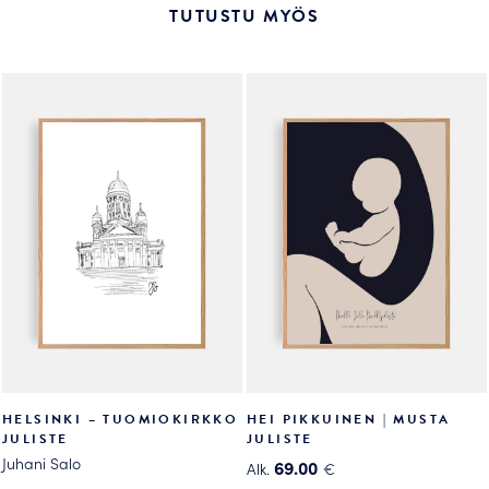
useampi
useampi
TUTUSTU MYÖS
muunnelma.
muunnelma.
Voit
Voit
tehdä
tehdä
valinnat
valinnat
tuotteen
tuotteen
sivulla.
sivulla.
HELSINKI – TUOMIOKIRKKO
HEI PIKKUINEN | MUSTA
JULISTE
JULISTE
Juhani Salo
69.00
Alk.
€