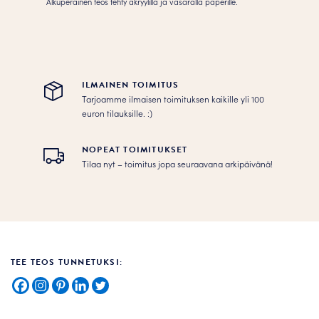
Alkuperäinen teos tehty akryylilla ja vasaralla paperille.
ILMAINEN TOIMITUS
Tarjoamme ilmaisen toimituksen kaikille yli 100
euron tilauksille. :­­)
NOPEAT TOIMITUKSET
Tilaa nyt – toimitus jopa seuraavana arkipäivänä!
TEE TEOS TUNNETUKSI: