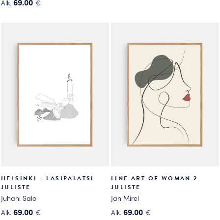
Tällä
69.00
Alk.
€
Tällä
tuotteella
tuotteella
on
on
useampi
useampi
muunnelma.
muunnelma.
Voit
Voit
tehdä
tehdä
valinnat
valinnat
tuotteen
tuotteen
sivulla.
sivulla.
HELSINKI – LASIPALATSI
LINE ART OF WOMAN 2
JULISTE
JULISTE
Juhani Salo
Jan Mirel
69.00
69.00
Alk.
€
Alk.
€