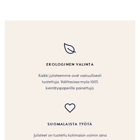
Tällä
Tällä
tuotteella
tuotteella
on
on
useampi
useampi
muunnelma.
muunnelma.
Voit
Voit
tehdä
tehdä
valinnat
valinnat
tuotteen
tuotteen
EKOLOGINEN VALINTA
sivulla.
sivulla.
Kaikki julisteemme ovat vastuullisesti
tuotettuja. Valittavissa myös 100%
kierrätyspaperille painettuja.
SUOMALAISTA TYÖTÄ
Julisteet on tuotettu kotimaisin voimin aina