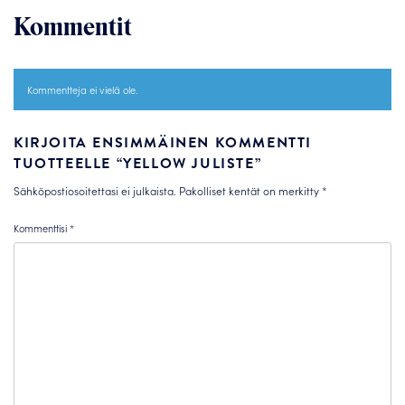
Kommentit
Kommentteja ei vielä ole.
KIRJOITA ENSIMMÄINEN KOMMENTTI
TUOTTEELLE “YELLOW JULISTE”
Sähköpostiosoitettasi ei julkaista.
Pakolliset kentät on merkitty
*
Kommenttisi
*