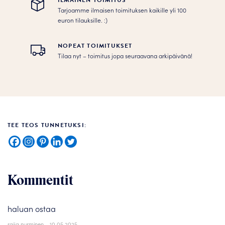
ILMAINEN TOIMITUS
Tarjoamme ilmaisen toimituksen kaikille yli 100
euron tilauksille. :­­)
NOPEAT TOIMITUKSET
Tilaa nyt – toimitus jopa seuraavana arkipäivänä!
TEE TEOS TUNNETUKSI:
Kommentit
haluan ostaa
raija nurminen
–
10.05.2025