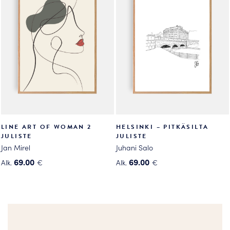
muunnelma.
Voit
Voit
tehdä
tehdä
valinnat
valinnat
tuotteen
tuotteen
sivulla.
sivulla.
LINE ART OF WOMAN 2
HELSINKI – PITKÄSILTA
JULISTE
JULISTE
Jan Mirel
Juhani Salo
69.00
69.00
Alk.
€
Alk.
€
Tällä
Tällä
tuotteella
tuotteella
on
on
useampi
useampi
muunnelma.
muunnelma.