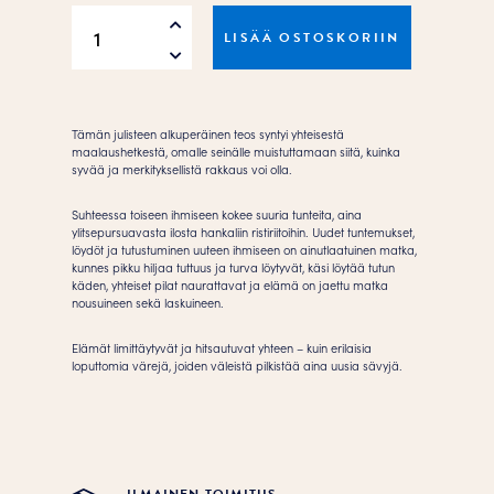
Color
LISÄÄ OSTOSKORIIN
your
world
with
love
Tämän julisteen alkuperäinen teos syntyi yhteisestä
Juliste
maalaushetkestä, omalle seinälle muistuttamaan siitä, kuinka
syvää ja merkityksellistä rakkaus voi olla.
määrä
Suhteessa toiseen ihmiseen kokee suuria tunteita, aina
ylitsepursuavasta ilosta hankaliin ristiriitoihin. Uudet tuntemukset,
löydöt ja tutustuminen uuteen ihmiseen on ainutlaatuinen matka,
kunnes pikku hiljaa tuttuus ja turva löytyvät, käsi löytää tutun
käden, yhteiset pilat naurattavat ja elämä on jaettu matka
nousuineen sekä laskuineen.
Elämät limittäytyvät ja hitsautuvat yhteen – kuin erilaisia
loputtomia värejä, joiden väleistä pilkistää aina uusia sävyjä.