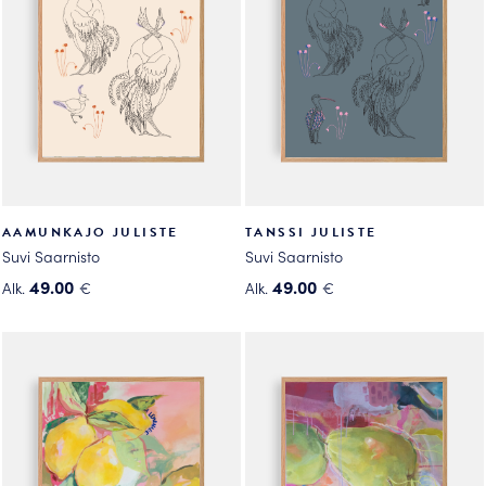
AAMUNKAJO JULISTE
TANSSI JULISTE
Suvi Saarnisto
Suvi Saarnisto
49.00
49.00
Alk.
€
Alk.
€
Tällä
Tällä
tuotteella
tuotteella
on
on
useampi
useampi
muunnelma.
muunnelma.
Voit
Voit
tehdä
tehdä