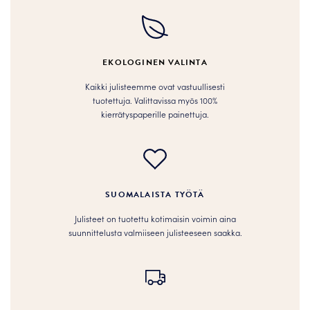
Voit
Voit
tehdä
tehdä
valinnat
valinnat
tuotteen
tuotteen
EKOLOGINEN VALINTA
sivulla.
sivulla.
Kaikki julisteemme ovat vastuullisesti
tuotettuja. Valittavissa myös 100%
kierrätyspaperille painettuja.
SUOMALAISTA TYÖTÄ
Julisteet on tuotettu kotimaisin voimin aina
suunnittelusta valmiiseen julisteeseen saakka.