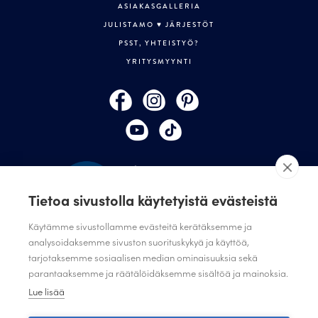
ASIAKASGALLERIA
JULISTAMO ♥ JÄRJESTÖT
PSST, YHTEISTYÖ?
YRITYSMYYNTI
Tietoa sivustolla käytetyistä evästeistä
Käytämme sivustollamme evästeitä kerätäksemme ja
analysoidaksemme sivuston suorituskykyä ja käyttöä,
tarjotaksemme sosiaalisen median ominaisuuksia sekä
TILAA JULISTAMON UUTISKIRJE
parantaaksemme ja räätälöidäksemme sisältöä ja mainoksia.
ANNA PALAUTETTA
Lue lisää
TIETOSUOJASELOSTE
TIETOSUOJASELOSTE SUUNNITTELIJAT JA JÄRJESTÖT