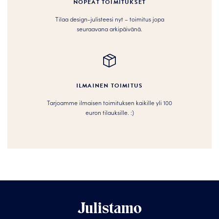
NOPEAT TOIMITUKSET
Tilaa design-julisteesi nyt – toimitus jopa
seuraavana arkipäivänä.
ILMAINEN TOIMITUS
Tarjoamme ilmaisen toimituksen kaikille yli 100
euron tilauksille. :­­)
Julistamo