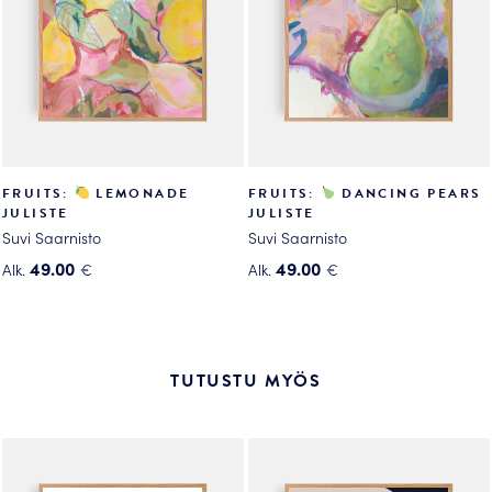
valinnat
valinnat
tuotteen
tuotteen
sivulla.
sivulla.
FRUITS:
LEMONADE
FRUITS:
DANCING PEARS
JULISTE
JULISTE
Suvi Saarnisto
Suvi Saarnisto
49.00
49.00
Alk.
€
Alk.
€
Tällä
Tällä
tuotteella
tuotteella
on
on
useampi
useampi
TUTUSTU MYÖS
muunnelma.
muunnelma.
Voit
Voit
tehdä
tehdä
valinnat
valinnat