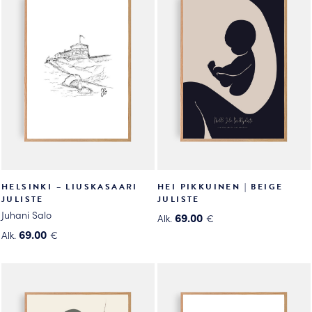
tuotteen
tuotteen
sivulla.
sivulla.
HELSINKI – LIUSKASAARI
HEI PIKKUINEN | BEIGE
JULISTE
JULISTE
Juhani Salo
69.00
Alk.
€
Tällä
69.00
Alk.
€
Tällä
tuotteella
tuotteella
on
on
useampi
useampi
muunnelma.