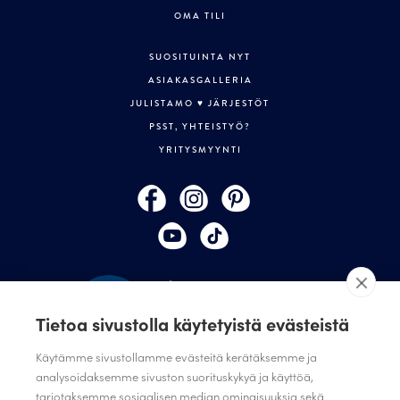
OMA TILI
SUOSITUINTA NYT
ASIAKASGALLERIA
JULISTAMO ♥ JÄRJESTÖT
PSST, YHTEISTYÖ?
YRITYSMYYNTI
Tietoa sivustolla käytetyistä evästeistä
Käytämme sivustollamme evästeitä kerätäksemme ja
analysoidaksemme sivuston suorituskykyä ja käyttöä,
TILAA JULISTAMON UUTISKIRJE
tarjotaksemme sosiaalisen median ominaisuuksia sekä