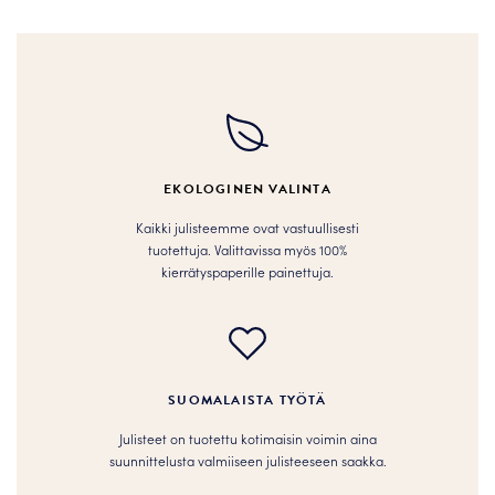
on
on
useampi
useampi
muunnelma.
muunnelma.
Voit
Voit
tehdä
tehdä
valinnat
valinnat
tuotteen
tuotteen
sivulla.
EKOLOGINEN VALINTA
sivulla.
Kaikki julisteemme ovat vastuullisesti
tuotettuja. Valittavissa myös 100%
kierrätyspaperille painettuja.
SUOMALAISTA TYÖTÄ
Julisteet on tuotettu kotimaisin voimin aina
suunnittelusta valmiiseen julisteeseen saakka.