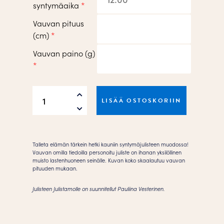
syntymäaika
*
Vauvan pituus
(cm)
*
Vauvan paino (g)
*
Kulta
LISÄÄ OSTOSKORIIN
pieni
1:1
laventeli
Juliste
Talleta elämän tärkein hetki kauniin syntymäjulisteen muodossa!
määrä
Vauvan omilla tiedoilla personoitu juliste on ihanan yksilöllinen
muisto lastenhuoneen seinälle. Kuvan koko skaalautuu vauvan
pituuden mukaan.
Julisteen Julistamolle on suunnitellut Pauliina Vesterinen.