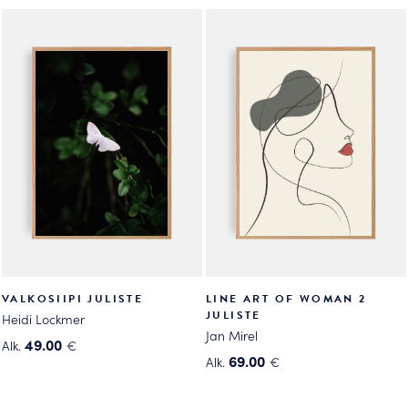
tuotteella
tuotteella
on
on
useampi
useampi
muunnelma.
muunnelma.
Voit
Voit
tehdä
tehdä
valinnat
valinnat
tuotteen
tuotteen
sivulla.
sivulla.
VALKOSIIPI JULISTE
LINE ART OF WOMAN 2
JULISTE
Heidi Lockmer
Jan Mirel
49.00
Alk.
€
69.00
Alk.
€
Tällä
Tällä
tuotteella
tuotteella