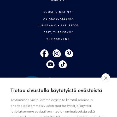
SUOSITUINTA NYT
ASIAKASGALLERIA
JULISTAMO ♥ JÄRJESTÖT
PSST, YHTEISTYÖ?
YRITYSMYYNTI
Tietoa sivustolla käytetyistä evästeistä
Käytämme sivustollamme evästeitä kerätäksemme ja
analysoidaksemme sivuston suorituskykyä ja käyttöä,
TILAA JULISTAMON UUTISKIRJE
tarjotaksemme sosiaalisen median ominaisuuksia sekä
parantaaksemme ja räätälöidäksemme sisältöä ja mainoksia.