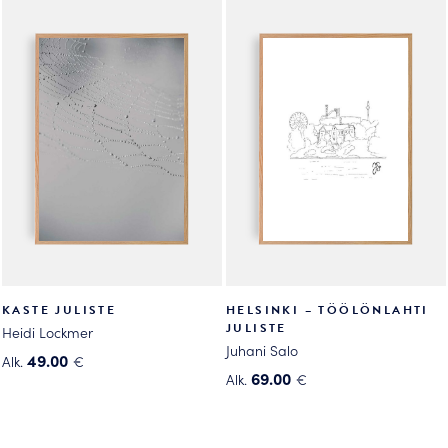
on
on
useampi
useampi
muunnelma.
muunnelma.
Voit
Voit
tehdä
tehdä
valinnat
valinnat
tuotteen
tuotteen
sivulla.
sivulla.
KASTE JULISTE
HELSINKI – TÖÖLÖNLAHTI
JULISTE
Heidi Lockmer
Juhani Salo
49.00
Alk.
€
69.00
Alk.
€
Tällä
Tällä
tuotteella
tuotteella
on