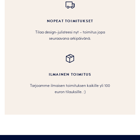
NOPEAT TOIMITUKSET
Tilaa design-julisteesi nyt – toimitus jopa
seuraavana arkipäivänä.
ILMAINEN TOIMITUS
Tarjoamme ilmaisen toimituksen kaikille yli 100
euron tilauksille. :­­)