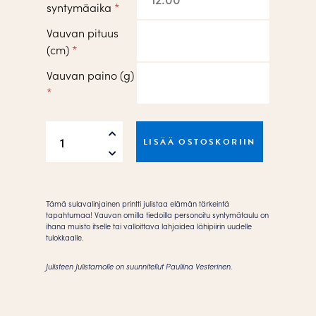
syntymäaika
*
Vauvan pituus
(cm)
*
Vauvan paino (g)
*
Hei
LISÄÄ OSTOSKORIIN
pikkuinen
|
sininen
Juliste
Tämä sulavalinjainen printti julistaa elämän tärkeintä
määrä
tapahtumaa! Vauvan omilla tiedoilla personoitu syntymätaulu on
ihana muisto itselle tai valloittava lahjaidea lähipiirin uudelle
tulokkaalle.
Julisteen Julistamolle on suunnitellut Pauliina Vesterinen.