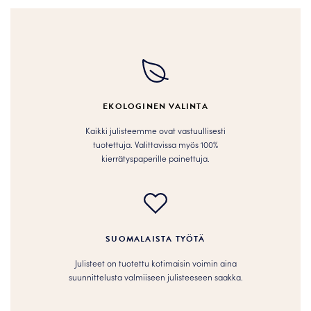
on
useampi
useampi
muunnelma.
muunnelma.
Voit
Voit
tehdä
tehdä
valinnat
valinnat
tuotteen
tuotteen
sivulla.
EKOLOGINEN VALINTA
sivulla.
Kaikki julisteemme ovat vastuullisesti
tuotettuja. Valittavissa myös 100%
kierrätyspaperille painettuja.
SUOMALAISTA TYÖTÄ
Julisteet on tuotettu kotimaisin voimin aina
suunnittelusta valmiiseen julisteeseen saakka.