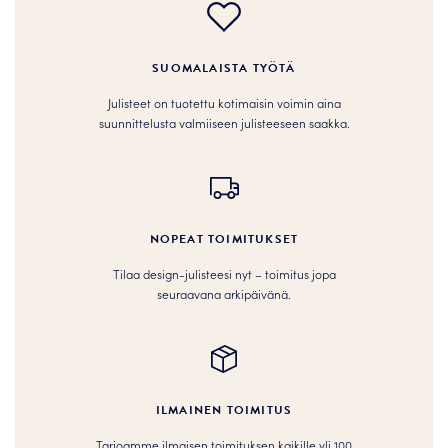
SUOMALAISTA TYÖTÄ
Julisteet on tuotettu kotimaisin voimin aina
suunnittelusta valmiiseen julisteeseen saakka.
NOPEAT TOIMITUKSET
Tilaa design-julisteesi nyt – toimitus jopa
seuraavana arkipäivänä.
ILMAINEN TOIMITUS
Tarjoamme ilmaisen toimituksen kaikille yli 100