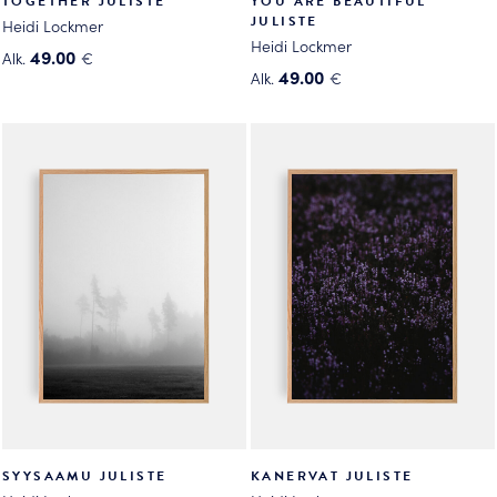
TOGETHER JULISTE
YOU ARE BEAUTIFUL
JULISTE
Heidi Lockmer
Heidi Lockmer
49.00
Alk.
€
49.00
Alk.
€
Tällä
Tällä
tuotteella
tuotteella
on
on
useampi
useampi
muunnelma.
muunnelma.
Voit
Voit
tehdä
tehdä
valinnat
valinnat
tuotteen
tuotteen
sivulla.
sivulla.
SYYSAAMU JULISTE
KANERVAT JULISTE