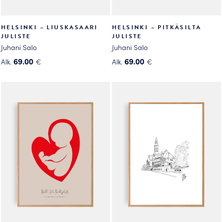
HELSINKI – LIUSKASAARI
HELSINKI – PITKÄSILTA
JULISTE
JULISTE
Juhani Salo
Juhani Salo
69.00
69.00
Alk.
€
Alk.
€
Tällä
Tällä
tuotteella
tuotteella
on
on
useampi
useampi
muunnelma.
muunnelma.
Voit
Voit
tehdä
tehdä
valinnat
valinnat
tuotteen
tuotteen
sivulla.
sivulla.