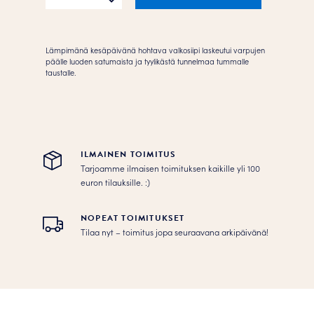
määrä
Lämpimänä kesäpäivänä hohtava valkosiipi laskeutui varpujen
päälle luoden satumaista ja tyylikästä tunnelmaa tummalle
taustalle.
ILMAINEN TOIMITUS
Tarjoamme ilmaisen toimituksen kaikille yli 100
euron tilauksille. :­­)
NOPEAT TOIMITUKSET
Tilaa nyt – toimitus jopa seuraavana arkipäivänä!