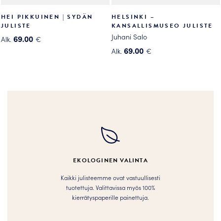
HEI PIKKUINEN | SYDÄN
HELSINKI –
JULISTE
KANSALLISMUSEO JULISTE
Juhani Salo
69.00
Alk.
€
Tällä
69.00
Alk.
€
tuotteella
Tällä
on
tuotteella
useampi
on
muunnelma.
useampi
Voit
muunnelma.
tehdä
Voit
valinnat
tehdä
tuotteen
valinnat
sivulla.
tuotteen
EKOLOGINEN VALINTA
sivulla.
Kaikki julisteemme ovat vastuullisesti
tuotettuja. Valittavissa myös 100%
kierrätyspaperille painettuja.