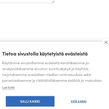
TEOKSIA SAMALTA SUUNNITTELIJALTA
Tietoa sivustolla käytetyistä evästeistä
Käytämme sivustollamme evästeitä kerätäksemme ja
analysoidaksemme sivuston suorituskykyä ja käyttöä,
tarjotaksemme sosiaalisen median ominaisuuksia sekä
parantaaksemme ja räätälöidäksemme sisältöä ja mainoksia.
Lue lisää
SALLI KAIKKI
ESTÄ KAIKKI