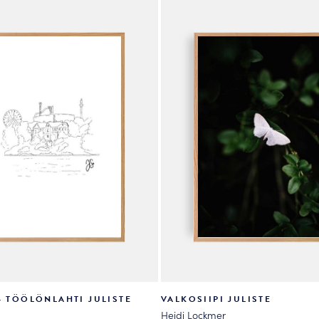
valinnat
tuotteen
sivulla.
– TÖÖLÖNLAHTI JULISTE
VALKOSIIPI JULISTE
Heidi Lockmer