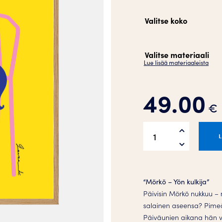
Valitse koko
Valitse materiaali
Lue lisää materiaaleista
49.00
€
UNIKISSA
3
Juliste
määrä
“Mörkö – Yön kulkija”
Päivisin Mörkö nukkuu – m
salainen aseensa? Pimeäs
Päiväunien aikana hän va