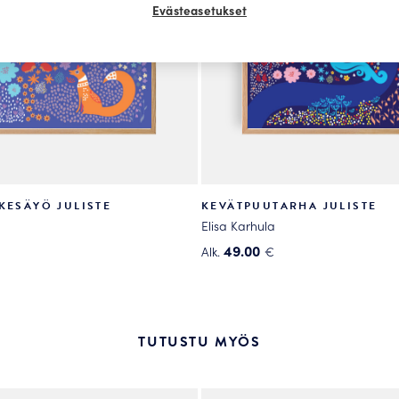
Evästeasetukset
KESÄYÖ JULISTE
KEVÄTPUUTARHA JULISTE
Elisa Karhula
49.00
Alk.
€
Tällä
tuotteella
on
useampi
TUTUSTU MYÖS
.
muunnelma.
Voit
tehdä