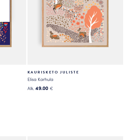
KAURISKETO JULISTE
Elisa Karhula
49.00
Alk.
€
Tällä
tuotteella
on
useampi
muunnelma.
Voit
tehdä