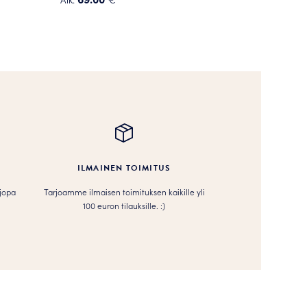
Tällä
tuotteella
on
useampi
muunnelma.
Voit
tehdä
valinnat
tuotteen
sivulla.
ILMAINEN TOIMITUS
 jopa
Tarjoamme ilmaisen toimituksen kaikille yli
100 euron tilauksille. :­­)