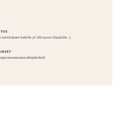
ITUS
imituksen kaikille yli 100 euron tilauksille. :­­)
UKSET
s jopa seuraavana arkipäivänä!