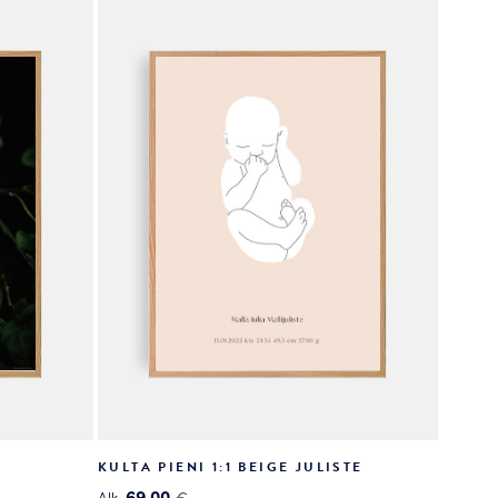
valinnat
tuotteen
sivulla.
KULTA PIENI 1:1 BEIGE JULISTE
69.00
Alk.
€