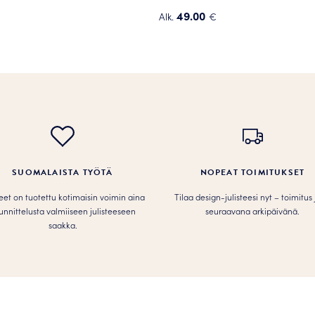
49.00
Alk.
€
Tällä
tuotteella
on
useampi
.
muunnelma.
Voit
tehdä
valinnat
tuotteen
SUOMALAISTA TYÖTÄ
NOPEAT TOIMITUKSET
sivulla.
teet on tuotettu kotimaisin voimin aina
Tilaa design-julisteesi nyt – toimitus
unnittelusta valmiiseen julisteeseen
seuraavana arkipäivänä.
saakka.