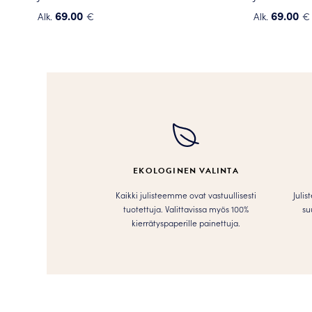
69.00
69.00
Alk.
€
Alk.
€
Tällä
Tällä
tuotteella
tuotteella
on
on
useampi
useampi
muunnelma.
muunnelma
Voit
Voit
tehdä
tehdä
valinnat
valinnat
tuotteen
tuotteen
EKOLOGINEN VALINTA
sivulla.
sivulla.
Kaikki julisteemme ovat vastuullisesti
Julis
tuotettuja. Valittavissa myös 100%
su
kierrätyspaperille painettuja.