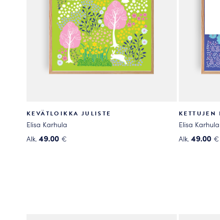
KEVÄTLOIKKA JULISTE
KETTUJEN 
Elisa Karhula
Elisa Karhula
49.00
49.00
Alk.
€
Alk.
€
Tällä
Tällä
tuotteella
tuotteella
on
on
useampi
useampi
muunnelma.
muunnelma
Voit
Voit
tehdä
tehdä