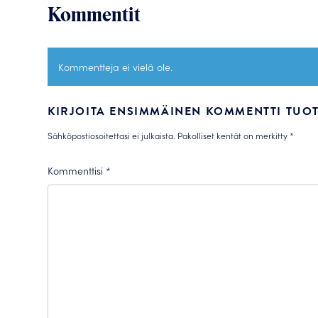
Kommentit
Kommentteja ei vielä ole.
KIRJOITA ENSIMMÄINEN KOMMENTTI TUOTT
Sähköpostiosoitettasi ei julkaista.
Pakolliset kentät on merkitty
*
Kommenttisi
*