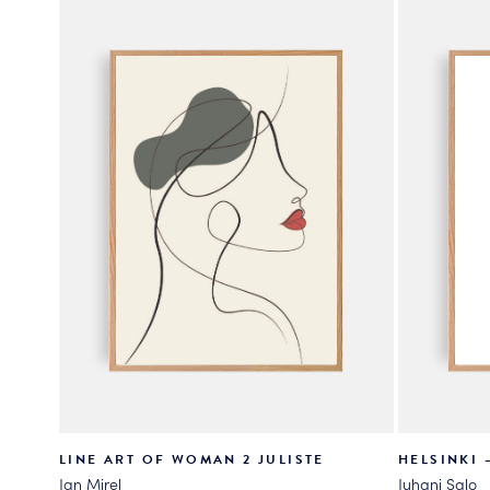
valinnat
valinnat
tuotteen
tuotteen
sivulla.
sivulla.
LINE ART OF WOMAN 2 JULISTE
HELSINKI 
Jan Mirel
Juhani Salo