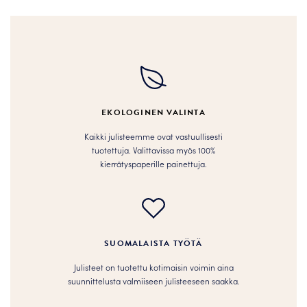
on
on
useampi
useampi
muunnelma.
muunnelma.
Voit
Voit
tehdä
tehdä
valinnat
valinnat
tuotteen
tuotteen
EKOLOGINEN VALINTA
sivulla.
sivulla.
Kaikki julisteemme ovat vastuullisesti
tuotettuja. Valittavissa myös 100%
kierrätyspaperille painettuja.
SUOMALAISTA TYÖTÄ
Julisteet on tuotettu kotimaisin voimin aina
suunnittelusta valmiiseen julisteeseen saakka.