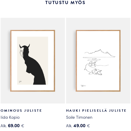
useampi
TUTUSTU MYÖS
Voit
muunnelma.
tehdä
Voit
valinnat
tehdä
tuotteen
valinnat
sivulla.
tuotteen
sivulla.
OMINOUS JULISTE
HAUKI PIELISELLÄ JULISTE
Iida Kopio
Soile Timonen
69.00
49.00
Alk.
€
Alk.
€