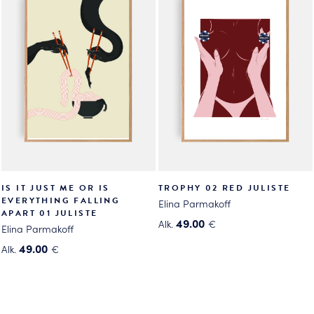
useampi
useampi
muunnelma.
muunnelma.
Voit
Voit
tehdä
tehdä
valinnat
valinnat
tuotteen
tuotteen
sivulla.
sivulla.
IS IT JUST ME OR IS
TROPHY 02 RED JULISTE
EVERYTHING FALLING
Elina Parmakoff
APART 01 JULISTE
49.00
Alk.
€
Elina Parmakoff
Tällä
49.00
Alk.
€
tuotteella
Tällä
on
tuotteella
useampi
on
muunnelma.