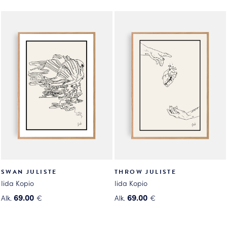
Tällä
Tällä
tuotteella
tuotteella
on
on
useampi
useampi
muunnelma.
muunnelma.
Voit
Voit
tehdä
tehdä
valinnat
valinnat
tuotteen
tuotteen
sivulla.
sivulla.
SWAN JULISTE
THROW JULISTE
Iida Kopio
Iida Kopio
69.00
69.00
Alk.
€
Alk.
€
Tällä
Tällä
tuotteella
tuotteella