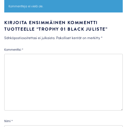
Kommentteja ei vielä ole.
KIRJOITA ENSIMMÄINEN KOMMENTTI
TUOTTEELLE “TROPHY 01 BLACK JULISTE”
Sähköpostiosoitettasi ei julkaista.
Pakolliset kentät on merkitty
*
Kommenttisi
*
Nimi
*