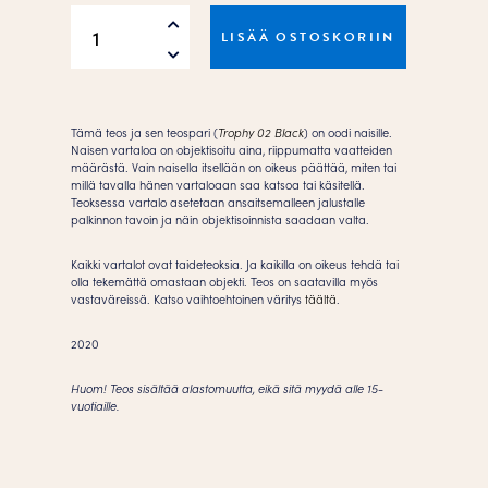
Trophy
LISÄÄ OSTOSKORIIN
01
Black
Juliste
määrä
Tämä teos ja sen teospari (
Trophy 02 Black
) on oodi naisille.
Naisen vartaloa on objektisoitu aina, riippumatta vaatteiden
määrästä. Vain naisella itsellään on oikeus päättää, miten tai
millä tavalla hänen vartaloaan saa katsoa tai käsitellä.
Teoksessa vartalo asetetaan ansaitsemalleen jalustalle
palkinnon tavoin ja näin objektisoinnista saadaan valta.
Kaikki vartalot ovat taideteoksia. Ja kaikilla on oikeus tehdä tai
olla tekemättä omastaan objekti. Teos on saatavilla myös
vastaväreissä. Katso vaihtoehtoinen väritys
täältä
.
2020
Huom! Teos sisältää alastomuutta, eikä sitä myydä alle 15-
vuotiaille.