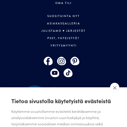
OMA TILI
SUOSITUINTA NYT
ASIAKASGALLERIA
JULISTAMO ♥ JÄRJESTÖT
PSST, YHTEISTYÖ?
YRITYSMYYNTI
Tietoa sivustolla käytetyistä evästeistä
Käytämme sivustollamme evästeitä kerätäksemme ja
analysoidaksemme sivuston suorituskykyä ja käyttöä,
tarjotaksemme sosiaalisen median ominaisuuksia sekä
TILAA JULISTAMON UUTISKIRJE