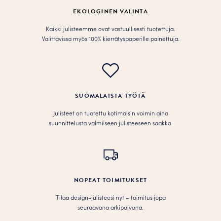
tuotteen
tuotteen
EKOLOGINEN VALINTA
sivulla.
sivulla.
Kaikki julisteemme ovat vastuullisesti tuotettuja.
Valittavissa myös 100% kierrätyspaperille painettuja.
SUOMALAISTA TYÖTÄ
Julisteet on tuotettu kotimaisin voimin aina
suunnittelusta valmiiseen julisteeseen saakka.
NOPEAT TOIMITUKSET
Tilaa design-julisteesi nyt – toimitus jopa
seuraavana arkipäivänä.