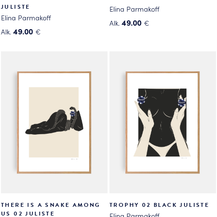
JULISTE
Elina Parmakoff
Elina Parmakoff
49.00
Alk.
€
49.00
Alk.
€
Tällä
Tällä
tuotteella
tuotteella
on
on
useampi
useampi
muunnelma.
muunnelma.
Voit
Voit
tehdä
tehdä
valinnat
valinnat
tuotteen
tuotteen
sivulla.
sivulla.
THERE IS A SNAKE AMONG
TROPHY 02 BLACK JULISTE
US 02 JULISTE
Elina Parmakoff