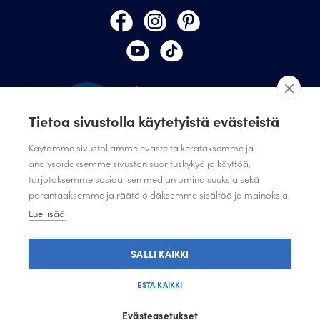
Tietoa sivustolla käytetyistä evästeistä
Käytämme sivustollamme evästeitä kerätäksemme ja
analysoidaksemme sivuston suorituskykyä ja käyttöä,
TILAA JULISTAMON UUTISKIRJE
tarjotaksemme sosiaalisen median ominaisuuksia sekä
parantaaksemme ja räätälöidäksemme sisältöä ja mainoksia.
ANNA PALAUTETTA
Lue lisää
TIETOSUOJASELOSTE
TIETOSUOJASELOSTE SUUNNITTELIJAT JA JÄRJESTÖT
SALLI KAIKKI
ESTÄ KAIKKI
Evästeasetukset