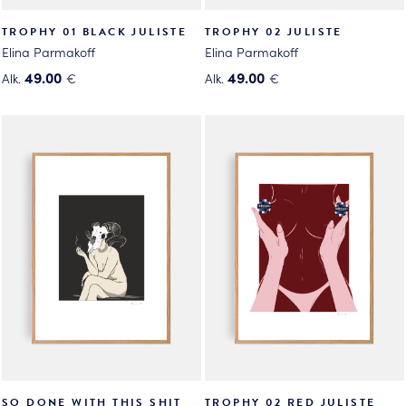
TROPHY 01 BLACK JULISTE
TROPHY 02 JULISTE
Elina Parmakoff
Elina Parmakoff
49.00
49.00
Alk.
€
Alk.
€
Tällä
Tällä
tuotteella
tuotteella
on
on
useampi
useampi
muunnelma.
muunnelma.
Voit
Voit
tehdä
tehdä
valinnat
valinnat
tuotteen
tuotteen
sivulla.
sivulla.
SO DONE WITH THIS SHIT
TROPHY 02 RED JULISTE