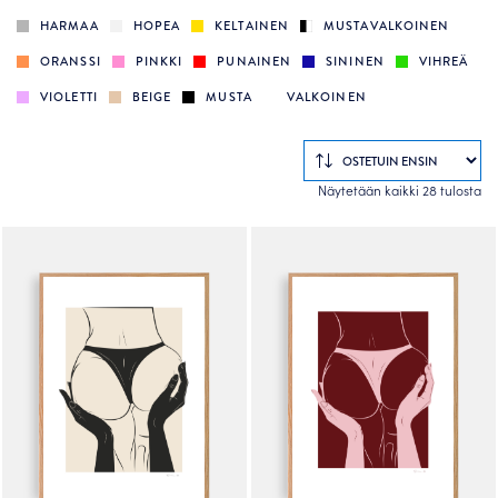
HARMAA
HOPEA
KELTAINEN
MUSTAVALKOINEN
ORANSSI
PINKKI
PUNAINEN
SININEN
VIHREÄ
VIOLETTI
BEIGE
MUSTA
VALKOINEN
So
Näytetään kaikki 28 tulosta
by
po