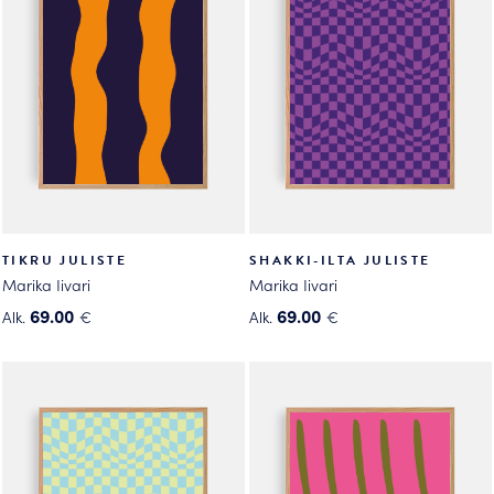
Voit
Voit
tehdä
tehdä
valinnat
valinnat
tuotteen
tuotteen
sivulla.
sivulla.
TIKRU JULISTE
SHAKKI-ILTA JULISTE
Marika Iivari
Marika Iivari
69.00
69.00
Alk.
€
Alk.
€
Tällä
Tällä
tuotteella
tuotteella
on
on
useampi
useampi
muunnelma.
muunnelma.
Voit
Voit