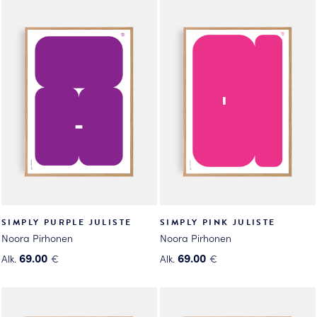
tuotteella
tuotteella
on
on
useampi
useampi
muunnelma.
muunnelma.
Voit
Voit
tehdä
tehdä
valinnat
valinnat
tuotteen
tuotteen
sivulla.
sivulla.
SIMPLY PURPLE JULISTE
SIMPLY PINK JULISTE
Noora Pirhonen
Noora Pirhonen
69.00
69.00
Alk.
€
Alk.
€
Tällä
Tällä
tuotteella
tuotteella
on
on