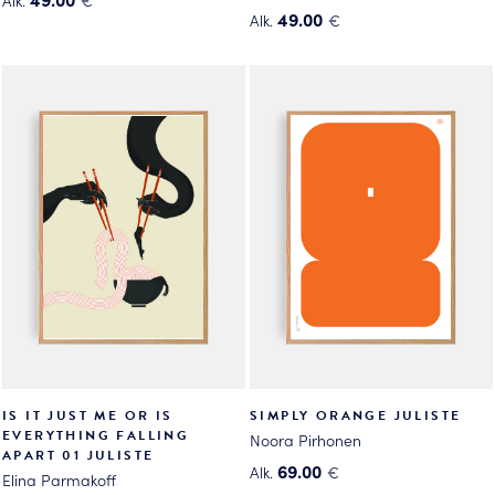
49.00
Alk.
€
Tällä
Tällä
tuotteella
tuotteella
on
on
useampi
useampi
muunnelma.
muunnelma.
Voit
Voit
tehdä
tehdä
valinnat
valinnat
tuotteen
tuotteen
sivulla.
sivulla.
IS IT JUST ME OR IS
SIMPLY ORANGE JULISTE
EVERYTHING FALLING
Noora Pirhonen
APART 01 JULISTE
69.00
Alk.
€
Elina Parmakoff