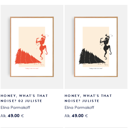
tuotteella
tuotteella
on
on
useampi
useampi
muunnelma.
muunnelma.
Voit
Voit
tehdä
tehdä
valinnat
valinnat
tuotteen
tuotteen
sivulla.
sivulla.
HONEY, WHAT’S THAT
HONEY, WHAT’S THAT
NOISE? 02 JULISTE
NOISE? JULISTE
Elina Parmakoff
Elina Parmakoff
49.00
49.00
Alk.
€
Alk.
€
Tällä
Tällä