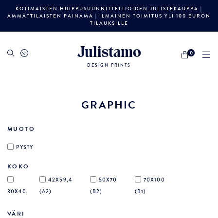
KOTIMAISTEN HUIPPUSUUNNITTELIJOIDEN JULISTEKAUPPA |
AMMATTILAISTEN PAINAMA | ILMAINEN TOIMITUS YLI 100 EURON
TILAUKSILLE
Julistamo
0
DESIGN PRINTS
GRAPHIC
MUOTO
PYSTY
KOKO
42X59,4
50X70
70X100
30X40
(A2)
(B2)
(B1)
VÄRI