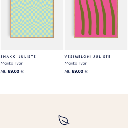
tehdä
tehdä
valinnat
valinnat
tuotteen
tuotteen
sivulla.
sivulla.
SHAKKI JULISTE
VESIMELONI JULISTE
Marika Iivari
Marika Iivari
69.00
69.00
Alk.
€
Alk.
€
Tällä
Tällä
tuotteella
tuotteella
on
on
useampi
useampi
muunnelma.
muunnelma.
Voit
Voit
tehdä
tehdä
valinnat
valinnat