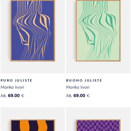
useampi
useampi
muunnelma.
muunnelma.
Voit
Voit
tehdä
tehdä
valinnat
valinnat
tuotteen
tuotteen
sivulla.
sivulla.
PURO JULISTE
RUOHO JULISTE
Marika Iivari
Marika Iivari
69.00
69.00
Alk.
€
Alk.
€
Tällä
Tällä
tuotteella
tuotteella
on
on
useampi
useampi
muunnelma.
muunnelma.