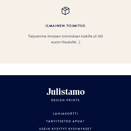
ILMAINEN TOIMITUS
Tarjoamme ilmaisen toimituksen kaikille yli 100
euron tilauksille. :­­)
Julistamo
DESIGN PRINTS
LAHJAKORTTI
TARVITSETKO APUA?
USEIN KYSYTYT KYSYMYKSET