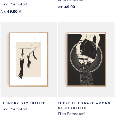
Elina Parmakoff
49.00
Alk.
€
49.00
Alk.
€
Tällä
Tällä
tuotteella
tuotteella
on
on
useampi
useampi
muunnelma.
muunnelma.
Voit
Voit
tehdä
tehdä
valinnat
valinnat
tuotteen
tuotteen
sivulla.
sivulla.
LAUNDRY DAY JULISTE
THERE IS A SNAKE AMONG
US 03 JULISTE
Elina Parmakoff
Elina Parmakoff