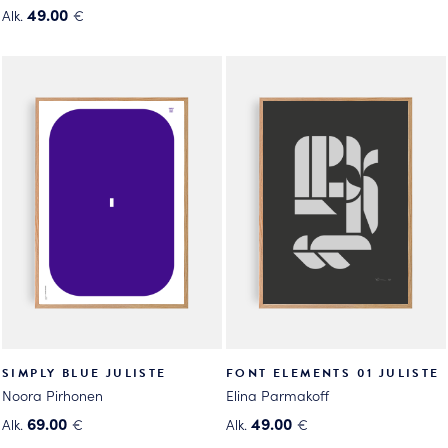
Tällä
49.00
Alk.
€
tuotteella
Tällä
on
tuotteella
useampi
on
muunnelma.
useampi
Voit
muunnelma.
tehdä
Voit
valinnat
tehdä
tuotteen
valinnat
sivulla.
tuotteen
sivulla.
SIMPLY BLUE JULISTE
FONT ELEMENTS 01 JULISTE
Noora Pirhonen
Elina Parmakoff
69.00
49.00
Alk.
€
Alk.
€
Tällä
Tällä