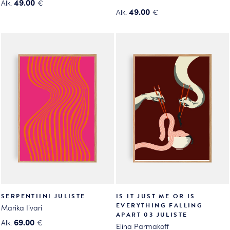
49.00
Alk.
€
49.00
Alk.
€
Tällä
Tällä
tuotteella
tuotteella
on
on
useampi
useampi
muunnelma.
muunnelma.
Voit
Voit
tehdä
tehdä
valinnat
valinnat
tuotteen
tuotteen
sivulla.
sivulla.
SERPENTIINI JULISTE
IS IT JUST ME OR IS
EVERYTHING FALLING
Marika Iivari
APART 03 JULISTE
69.00
Alk.
€
Elina Parmakoff