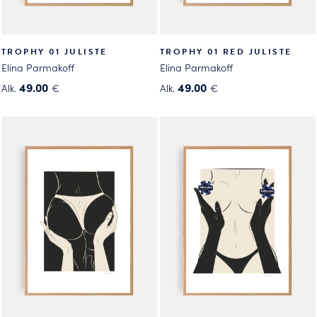
TROPHY 01 JULISTE
TROPHY 01 RED JULISTE
Elina Parmakoff
Elina Parmakoff
49.00
49.00
Alk.
€
Alk.
€
Tällä
Tällä
tuotteella
tuotteella
on
on
useampi
useampi
muunnelma.
muunnelma.
Voit
Voit
tehdä
tehdä
valinnat
valinnat
tuotteen
tuotteen
sivulla.
sivulla.