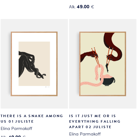
Tällä
49.00
Alk.
€
tuotteella
Tällä
on
tuotteella
useampi
on
muunnelma.
useampi
Voit
muunnelma.
tehdä
Voit
valinnat
tehdä
tuotteen
valinnat
sivulla.
tuotteen
sivulla.
THERE IS A SNAKE AMONG
IS IT JUST ME OR IS
US 01 JULISTE
EVERYTHING FALLING
APART 02 JULISTE
Elina Parmakoff
Elina Parmakoff
49.00
Alk.
€