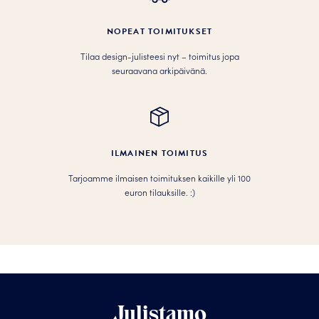
NOPEAT TOIMITUKSET
Tilaa design-julisteesi nyt – toimitus jopa
seuraavana arkipäivänä.
ILMAINEN TOIMITUS
Tarjoamme ilmaisen toimituksen kaikille yli 100
euron tilauksille. :­­)
Julistamo