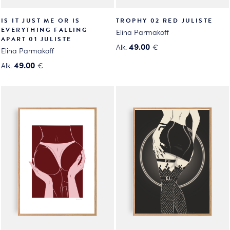
IS IT JUST ME OR IS
TROPHY 02 RED JULISTE
EVERYTHING FALLING
Elina Parmakoff
APART 01 JULISTE
49.00
Alk.
€
Elina Parmakoff
Tällä
49.00
Alk.
€
tuotteella
Tällä
on
tuotteella
useampi
on
muunnelma.
useampi
Voit
muunnelma.
tehdä
Voit
valinnat
tehdä
tuotteen
valinnat
sivulla.
tuotteen
sivulla.