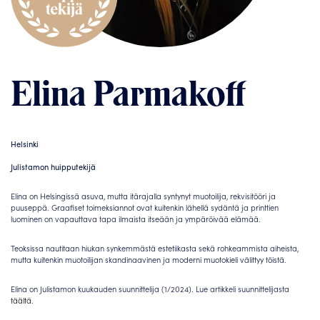
Elina Parmakoff
Helsinki
Julistamon huipputekijä
Elina on Helsingissä asuva, mutta itärajalla syntynyt muotoilija, rekvisitööri ja
puuseppä. Graafiset toimeksiannot ovat kuitenkin lähellä sydäntä ja printtien
luominen on vapauttava tapa ilmaista itseään ja ympäröivää elämää.
Teoksissa nautitaan hiukan synkemmästä estetiikasta sekä rohkeammista aiheista,
mutta kuitenkin muotoilijan skandinaavinen ja moderni muotokieli välittyy töistä.
Elina on Julistamon kuukauden suunnittelija (1/2024). Lue artikkeli suunnittelijasta
täältä
.