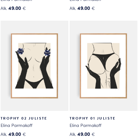
49.00
49.00
Alk.
€
Alk.
€
Tällä
Tällä
tuotteella
tuotteella
on
on
useampi
useampi
muunnelma.
muunnelma.
Voit
Voit
tehdä
tehdä
valinnat
valinnat
tuotteen
tuotteen
sivulla.
sivulla.
TROPHY 02 JULISTE
TROPHY 01 JULISTE
Elina Parmakoff
Elina Parmakoff
49.00
49.00
Alk.
€
Alk.
€