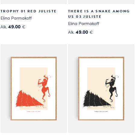
TROPHY 01 RED JULISTE
THERE IS A SNAKE AMONG
US 03 JULISTE
Elina Parmakoff
Elina Parmakoff
49.00
Alk.
€
49.00
Alk.
€
Tällä
Tällä
tuotteella
tuotteella
on
on
useampi
useampi
muunnelma.
muunnelma.
Voit
Voit
tehdä
tehdä
valinnat
valinnat
tuotteen
tuotteen
sivulla.
sivulla.