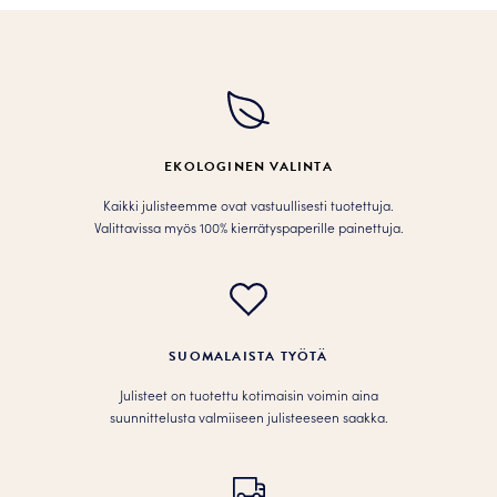
useampi
muunnelma.
Voit
tehdä
valinnat
tuotteen
EKOLOGINEN VALINTA
sivulla.
Kaikki julisteemme ovat vastuullisesti tuotettuja.
Valittavissa myös 100% kierrätyspaperille painettuja.
SUOMALAISTA TYÖTÄ
Julisteet on tuotettu kotimaisin voimin aina
suunnittelusta valmiiseen julisteeseen saakka.