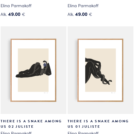
Elina Parmakoff
Elina Parmakoff
49.00
49.00
Alk.
€
Alk.
€
Tällä
Tällä
tuotteella
tuotteella
on
on
useampi
useampi
muunnelma.
muunnelma.
Voit
Voit
tehdä
tehdä
valinnat
valinnat
tuotteen
tuotteen
sivulla.
sivulla.
THERE IS A SNAKE AMONG
THERE IS A SNAKE AMONG
US 02 JULISTE
US 01 JULISTE
Elina Parmakoff
Elina Parmakoff