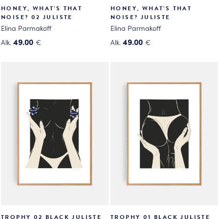
HONEY, WHAT’S THAT
HONEY, WHAT’S THAT
NOISE? 02 JULISTE
NOISE? JULISTE
Elina Parmakoff
Elina Parmakoff
49.00
49.00
Alk.
€
Alk.
€
Tällä
Tällä
tuotteella
tuotteella
on
on
useampi
useampi
muunnelma.
muunnelma.
Voit
Voit
tehdä
tehdä
valinnat
valinnat
tuotteen
tuotteen
sivulla.
sivulla.
TROPHY 02 BLACK JULISTE
TROPHY 01 BLACK JULISTE