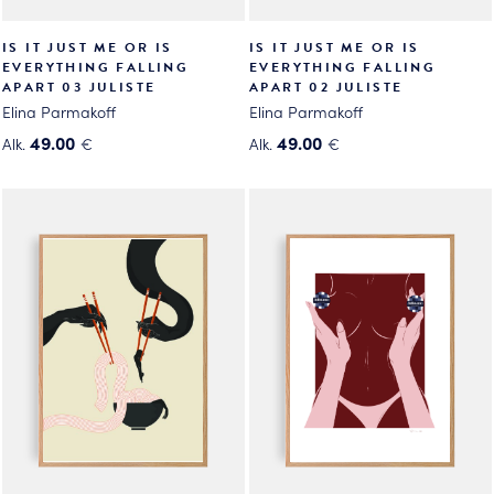
IS IT JUST ME OR IS
IS IT JUST ME OR IS
EVERYTHING FALLING
EVERYTHING FALLING
APART 03 JULISTE
APART 02 JULISTE
Elina Parmakoff
Elina Parmakoff
49.00
49.00
Alk.
€
Alk.
€
Tällä
Tällä
tuotteella
tuotteella
on
on
useampi
useampi
muunnelma.
muunnelma.
Voit
Voit
tehdä
tehdä
valinnat
valinnat
tuotteen
tuotteen
sivulla.
sivulla.