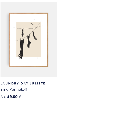
tuotteella
on
on
useampi
useampi
muunnelma.
muunnelma.
Voit
Voit
tehdä
tehdä
valinnat
valinnat
tuotteen
tuotteen
sivulla.
sivulla.
LAUNDRY DAY JULISTE
Elina Parmakoff
49.00
Alk.
€
Tällä
tuotteella
on