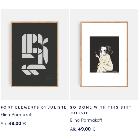
Tällä
Tällä
tuotteella
tuotteella
on
on
useampi
useampi
muunnelma.
muunnelma.
Voit
Voit
tehdä
tehdä
valinnat
valinnat
tuotteen
tuotteen
sivulla.
sivulla.
FONT ELEMENTS 01 JULISTE
SO DONE WITH THIS SHIT
JULISTE
Elina Parmakoff
Elina Parmakoff
49.00
Alk.
€
49.00
Alk.
€
Tällä
Tällä
tuotteella