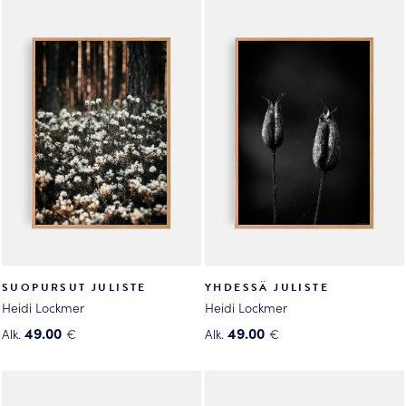
tehdä
valinnat
valinnat
tuotteen
tuotteen
sivulla.
sivulla.
SUOPURSUT JULISTE
YHDESSÄ JULISTE
Heidi Lockmer
Heidi Lockmer
49.00
49.00
Alk.
€
Alk.
€
Tällä
Tällä
tuotteella
tuotteella
on
on