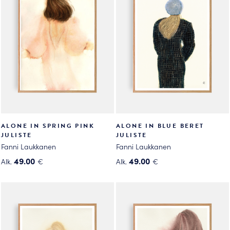
ALONE IN SPRING PINK
ALONE IN BLUE BERET
JULISTE
JULISTE
Fanni Laukkanen
Fanni Laukkanen
49.00
49.00
Alk.
€
Alk.
€
Tällä
Tällä
tuotteella
tuotteella
on
on
useampi
useampi
muunnelma.
muunnelma.