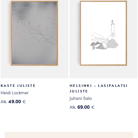
useampi
useampi
muunnelma.
muunnelma.
Voit
Voit
tehdä
tehdä
valinnat
valinnat
tuotteen
tuotteen
sivulla.
sivulla.
KASTE JULISTE
HELSINKI – LASIPALATSI
JULISTE
Heidi Lockmer
Juhani Salo
49.00
Alk.
€
69.00
Alk.
€
Tällä
Tällä
tuotteella
tuotteella
on
on
useampi
useampi
muunnelma.