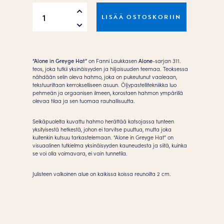
Alone
LISÄÄ OSTOSKORIIN
in
Greyge
Hat
Juliste
“Alone in Greyge Hat”
on Fanni Laukkasen
Alone
-sarjan 311.
määrä
teos, joka tutkii yksinäisyyden ja hiljaisuuden teemaa. Teoksessa
nähdään selin oleva hahmo, joka on pukeutunut vaaleaan,
tekstuuriltaan kerrokselliseen asuun. Öljypastellitekniikka luo
pehmeän ja orgaanisen ilmeen, korostaen hahmon ympärillä
olevaa tilaa ja sen tuomaa rauhallisuutta.
Selkäpuolelta kuvattu hahmo herättää katsojassa tunteen
yksityisestä hetkestä, johon ei tarvitse puuttua, mutta joka
kuitenkin kutsuu tarkastelemaan. “Alone in Greyge Hat” on
visuaalinen tutkielma yksinäisyyden kauneudesta ja siitä, kuinka
se voi olla voimavara, ei vain tunnetila.
Julisteen valkoinen alue on kaikissa koissa reunoilta 2 cm.