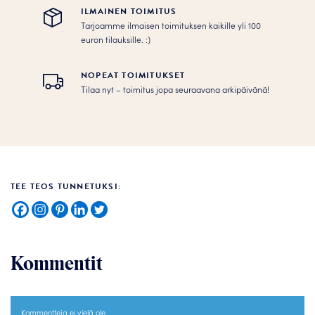
ILMAINEN TOIMITUS
Tarjoamme ilmaisen toimituksen kaikille yli 100
euron tilauksille. :­­)
NOPEAT TOIMITUKSET
Tilaa nyt – toimitus jopa seuraavana arkipäivänä!
TEE TEOS TUNNETUKSI:
Kommentit
Kommentteja ei vielä ole.