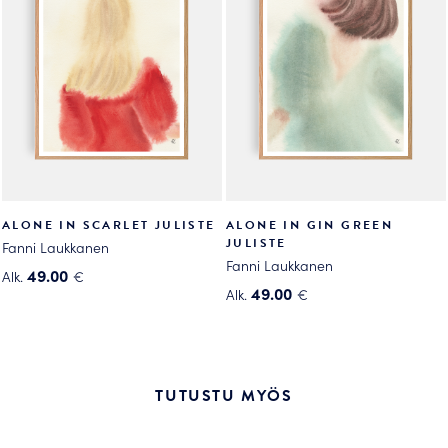
Voit
Voit
tehdä
tehdä
valinnat
valinnat
tuotteen
tuotteen
sivulla.
sivulla.
ALONE IN SCARLET JULISTE
ALONE IN GIN GREEN
JULISTE
Fanni Laukkanen
Fanni Laukkanen
49.00
Alk.
€
49.00
Alk.
€
Tällä
Tällä
tuotteella
tuotteella
on
on
useampi
useampi
muunnelma.
TUTUSTU MYÖS
muunnelma.
Voit
Voit
tehdä