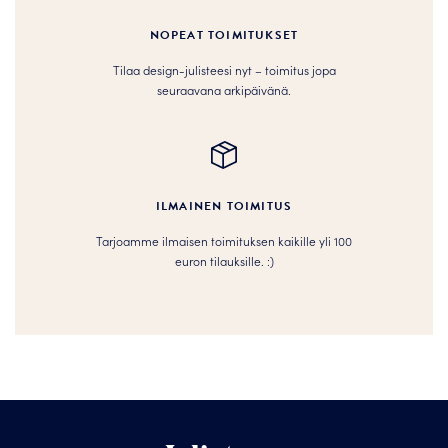
NOPEAT TOIMITUKSET
Tilaa design-julisteesi nyt – toimitus jopa
seuraavana arkipäivänä.
ILMAINEN TOIMITUS
Tarjoamme ilmaisen toimituksen kaikille yli 100
euron tilauksille. :­­)