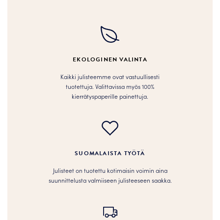
muunnelma.
Voit
Voit
tehdä
tehdä
valinnat
valinnat
tuotteen
tuotteen
sivulla.
EKOLOGINEN VALINTA
sivulla.
Kaikki julisteemme ovat vastuullisesti
tuotettuja. Valittavissa myös 100%
kierrätyspaperille painettuja.
SUOMALAISTA TYÖTÄ
Julisteet on tuotettu kotimaisin voimin aina
suunnittelusta valmiiseen julisteeseen saakka.