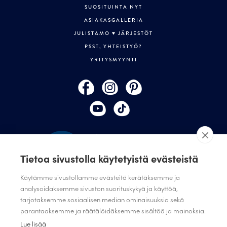
SUOSITUINTA NYT
ASIAKASGALLERIA
JULISTAMO ♥ JÄRJESTÖT
PSST, YHTEISTYÖ?
YRITYSMYYNTI
Tietoa sivustolla käytetyistä evästeistä
Käytämme sivustollamme evästeitä kerätäksemme ja
analysoidaksemme sivuston suorituskykyä ja käyttöä,
tarjotaksemme sosiaalisen median ominaisuuksia sekä
TILAA JULISTAMON UUTISKIRJE
parantaaksemme ja räätälöidäksemme sisältöä ja mainoksia.
ANNA PALAUTETTA
Lue lisää
TIETOSUOJASELOSTE