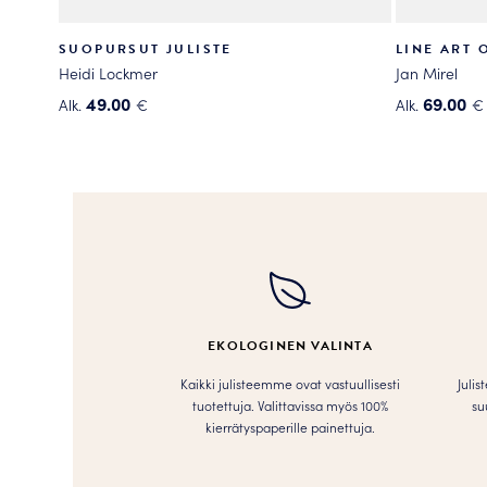
SUOPURSUT JULISTE
LINE ART 
Heidi Lockmer
Jan Mirel
49.00
69.00
Alk.
€
Alk.
€
Tällä
Tällä
tuotteella
tuotteella
on
on
useampi
useampi
muunnelma.
muunnelma
Voit
Voit
tehdä
tehdä
valinnat
valinnat
tuotteen
tuotteen
EKOLOGINEN VALINTA
sivulla.
sivulla.
Kaikki julisteemme ovat vastuullisesti
Julis
tuotettuja. Valittavissa myös 100%
su
kierrätyspaperille painettuja.