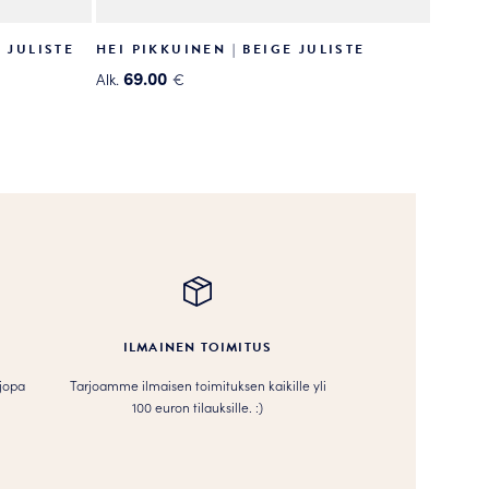
 JULISTE
HEI PIKKUINEN | BEIGE JULISTE
69.00
Alk.
€
Tällä
tuotteella
on
useampi
muunnelma.
Voit
tehdä
valinnat
tuotteen
sivulla.
ILMAINEN TOIMITUS
 jopa
Tarjoamme ilmaisen toimituksen kaikille yli
100 euron tilauksille. :­­)