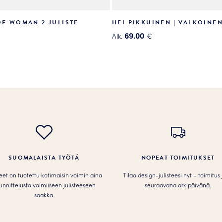
OF WOMAN 2 JULISTE
HEI PIKKUINEN | VALKOINEN
69.00
Alk.
€
Tällä
tuotteella
on
useampi
muunnelma.
.
Voit
tehdä
valinnat
tuotteen
sivulla.
SUOMALAISTA TYÖTÄ
NOPEAT TOIMITUKSET
teet on tuotettu kotimaisin voimin aina
Tilaa design-julisteesi nyt – toimitus
unnittelusta valmiiseen julisteeseen
seuraavana arkipäivänä.
saakka.