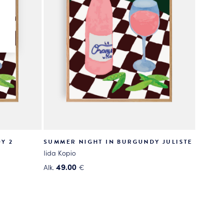
Y 2
SUMMER NIGHT IN BURGUNDY JULISTE
Iida Kopio
49.00
Alk.
€
Tällä
tuotteella
on
useampi