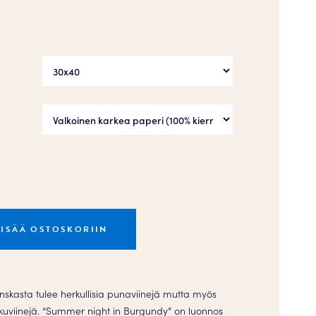
LISÄÄ OSTOSKORIIN
skasta tulee herkullisia punaviinejä mutta myös
kuviinejä. “Summer night in Burgundy” on luonnos