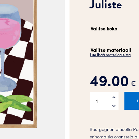
Juliste
Valitse koko
Valitse materiaali
Lue lisää materiaaleista
49.00
€
Summer
night
in
Burgundy
2
Bourgognen alueelta Ran
Juliste
erinomaisia oransseja al