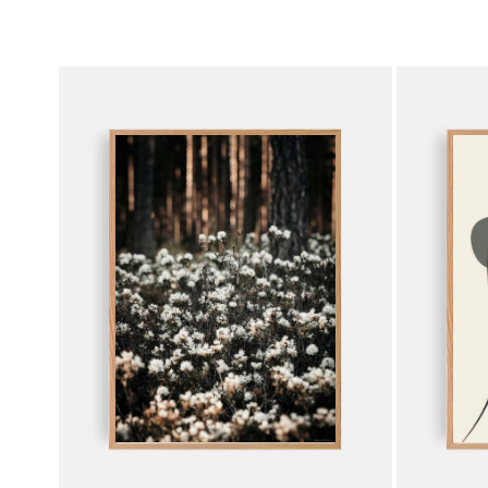
muunnelma.
muunnelma
Voit
Voit
tehdä
tehdä
valinnat
valinnat
tuotteen
tuotteen
sivulla.
sivulla.