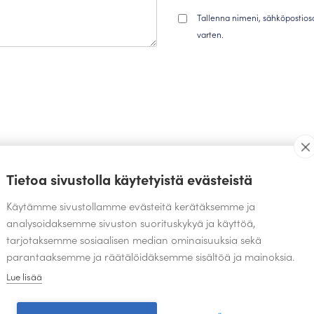
Tallenna nimeni, sähköpostios
varten.
TEOKSIA SAMALTA SUUNNITTELIJALTA
Tietoa sivustolla käytetyistä evästeistä
Käytämme sivustollamme evästeitä kerätäksemme ja
analysoidaksemme sivuston suorituskykyä ja käyttöä,
tarjotaksemme sosiaalisen median ominaisuuksia sekä
parantaaksemme ja räätälöidäksemme sisältöä ja mainoksia.
Lue lisää