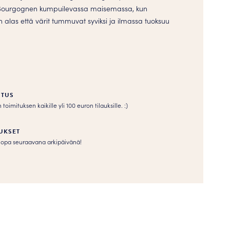
 Bourgognen kumpuilevassa maisemassa, kun
in alas että värit tummuvat syviksi ja ilmassa tuoksuu
ITUS
imituksen kaikille yli 100 euron tilauksille. :­­)
UKSET
s jopa seuraavana arkipäivänä!