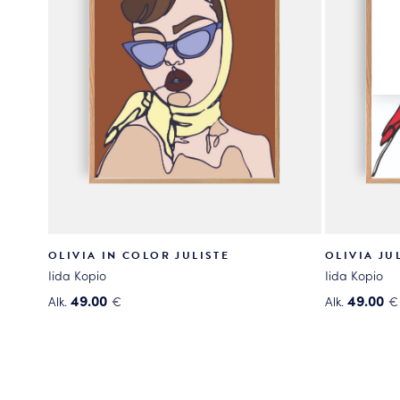
OLIVIA IN COLOR JULISTE
OLIVIA JU
Iida Kopio
Iida Kopio
49.00
49.00
Alk.
€
Alk.
€
Tällä
Tällä
tuotteella
tuotteella
on
on
useampi
useampi