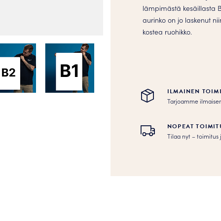
määrä
lämpimästä kesäillasta
aurinko on jo laskenut ni
kostea ruohikko.
ILMAINEN TOIM
Tarjoamme ilmaisen to
NOPEAT TOIMIT
Tilaa nyt – toimitu