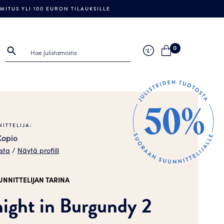
ITUS YLI 100 EURON TILAUKSILLE
0
ITTELIJA:
Kopio
osta
/
Näytä profiili
UNNITTELIJAN TARINA
ight in Burgundy 2