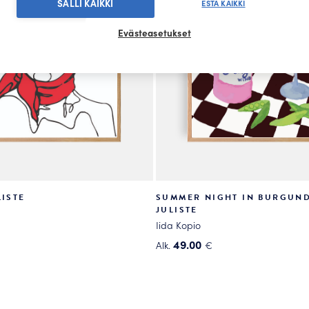
SALLI KAIKKI
ESTÄ KAIKKI
Evästeasetukset
LISTE
SUMMER NIGHT IN BURGUND
JULISTE
Iida Kopio
49.00
Alk.
€
Tällä
tuotteella
on