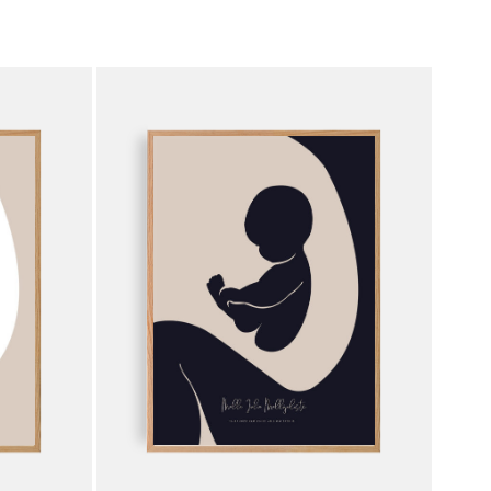
muunnelma.
Voit
tehdä
valinnat
tuotteen
sivulla.