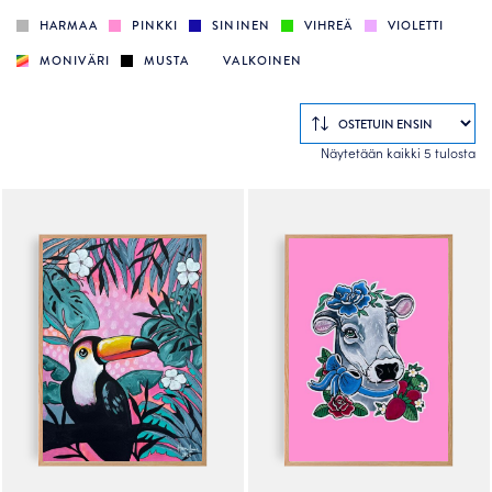
HARMAA
PINKKI
SININEN
VIHREÄ
VIOLETTI
MONIVÄRI
MUSTA
VALKOINEN
So
Näytetään kaikki 5 tulosta
by
po