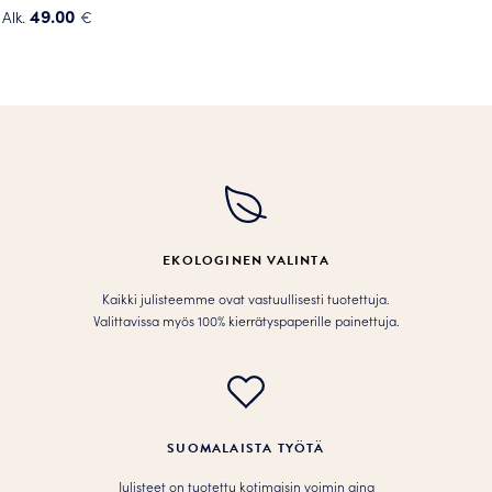
49.00
Alk.
€
Tällä
tuotteella
on
useampi
muunnelma.
Voit
tehdä
valinnat
tuotteen
EKOLOGINEN VALINTA
sivulla.
Kaikki julisteemme ovat vastuullisesti tuotettuja.
Valittavissa myös 100% kierrätyspaperille painettuja.
SUOMALAISTA TYÖTÄ
Julisteet on tuotettu kotimaisin voimin aina