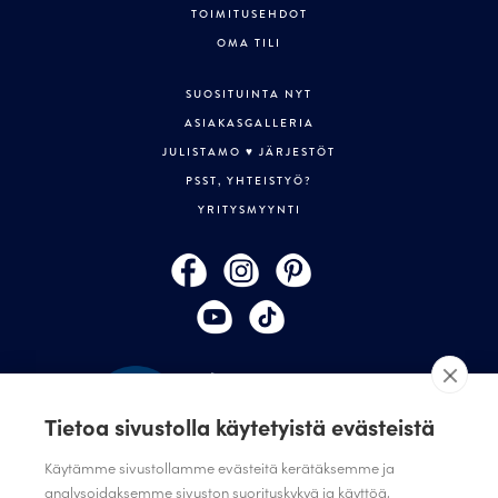
TOIMITUSEHDOT
OMA TILI
SUOSITUINTA NYT
ASIAKASGALLERIA
JULISTAMO ♥ JÄRJESTÖT
PSST, YHTEISTYÖ?
YRITYSMYYNTI
Tietoa sivustolla käytetyistä evästeistä
Käytämme sivustollamme evästeitä kerätäksemme ja
analysoidaksemme sivuston suorituskykyä ja käyttöä,