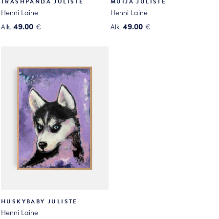
TRASHPANDA JULISTE
MUIJA JULISTE
Henni Laine
Henni Laine
49.00
49.00
Alk.
€
Alk.
€
Tällä
Tällä
tuotteella
tuotteella
on
on
useampi
useampi
muunnelma.
muunnelma.
Voit
Voit
tehdä
tehdä
valinnat
valinnat
tuotteen
tuotteen
sivulla.
sivulla.
HUSKYBABY JULISTE
Henni Laine