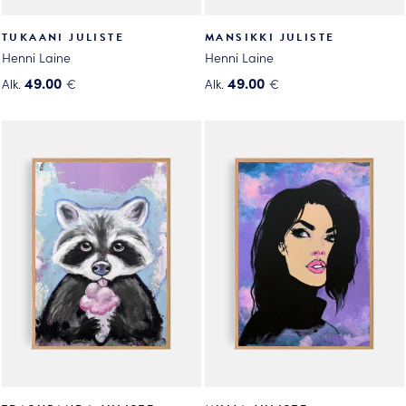
TUKAANI JULISTE
MANSIKKI JULISTE
Henni Laine
Henni Laine
49.00
49.00
Alk.
€
Alk.
€
Tällä
Tällä
tuotteella
tuotteella
on
on
useampi
useampi
muunnelma.
muunnelma.
Voit
Voit
tehdä
tehdä
valinnat
valinnat
tuotteen
tuotteen
sivulla.
sivulla.