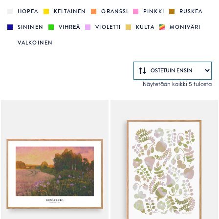
HOPEA
KELTAINEN
ORANSSI
PINKKI
RUSKEA
SININEN
VIHREÄ
VIOLETTI
KULTA
MONIVÄRI
VALKOINEN
So
Näytetään kaikki 5 tulosta
by
po