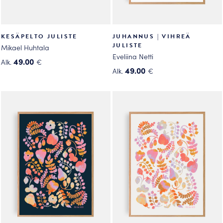
KESÄPELTO JULISTE
JUHANNUS | VIHREÄ
JULISTE
Mikael Huhtala
Eveliina Netti
49.00
Alk.
€
49.00
Alk.
€
Tällä
Tällä
tuotteella
tuotteella
on
on
useampi
useampi
muunnelma.
muunnelma.
Voit
Voit
tehdä
tehdä
valinnat
valinnat
tuotteen
tuotteen
sivulla.
sivulla.