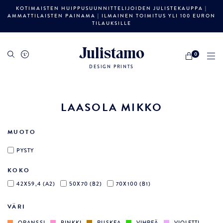
KOTIMAISTEN HUIPPUSUUNNITTELIJOIDEN JULISTEKAUPPA |
AMMATTILAISTEN PAINAMA | ILMAINEN TOIMITUS YLI 100 EURON
TILAUKSILLE
Julistamo
0
DESIGN PRINTS
LAASOLA MIKKO
MUOTO
PYSTY
KOKO
42X59,4 (A2)
50X70 (B2)
70X100 (B1)
VÄRI
ORANSSI
PINKKI
RUSKEA
VIHREÄ
VIOLETTI