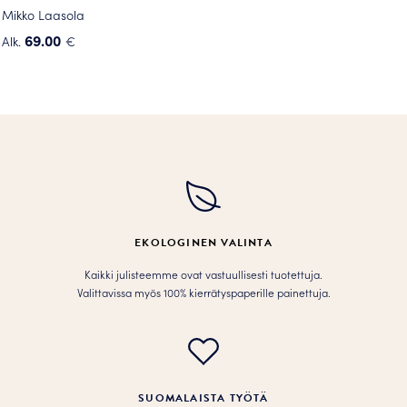
Mikko Laasola
69.00
Alk.
€
Tällä
tuotteella
on
useampi
muunnelma.
Voit
tehdä
valinnat
tuotteen
EKOLOGINEN VALINTA
sivulla.
Kaikki julisteemme ovat vastuullisesti tuotettuja.
Valittavissa myös 100% kierrätyspaperille painettuja.
SUOMALAISTA TYÖTÄ