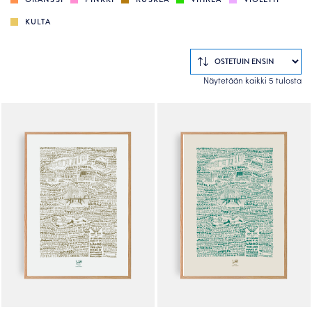
KULTA
So
Näytetään kaikki 5 tulosta
by
po