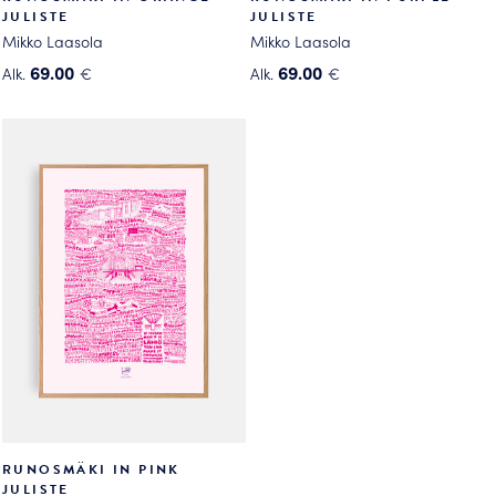
JULISTE
JULISTE
Mikko Laasola
Mikko Laasola
69.00
69.00
Alk.
€
Alk.
€
Tällä
Tällä
tuotteella
tuotteella
on
on
useampi
useampi
muunnelma.
muunnelma.
Voit
Voit
tehdä
tehdä
valinnat
valinnat
tuotteen
tuotteen
sivulla.
sivulla.
RUNOSMÄKI IN PINK
JULISTE