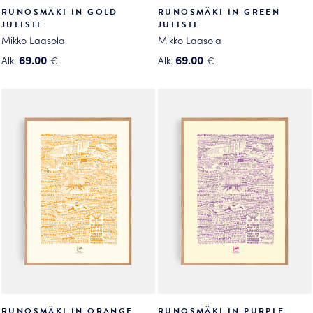
RUNOSMÄKI IN GOLD
RUNOSMÄKI IN GREEN
JULISTE
JULISTE
Mikko Laasola
Mikko Laasola
69.00
69.00
Alk.
€
Alk.
€
Tällä
Tällä
tuotteella
tuotteella
on
on
useampi
useampi
muunnelma.
muunnelma.
Voit
Voit
tehdä
tehdä
valinnat
valinnat
tuotteen
tuotteen
sivulla.
sivulla.
RUNOSMÄKI IN ORANGE
RUNOSMÄKI IN PURPLE