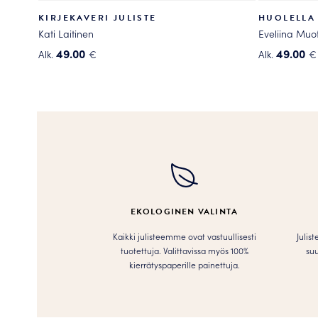
KIRJEKAVERI JULISTE
HUOLELLA 
Kati Laitinen
Eveliina Muo
49.00
49.00
Alk.
€
Alk.
€
Tällä
Tällä
tuotteella
tuotteella
on
on
useampi
useampi
muunnelma.
muunnelma
Voit
Voit
tehdä
tehdä
valinnat
valinnat
tuotteen
tuotteen
EKOLOGINEN VALINTA
sivulla.
sivulla.
Kaikki julisteemme ovat vastuullisesti
Julis
tuotettuja. Valittavissa myös 100%
suu
kierrätyspaperille painettuja.