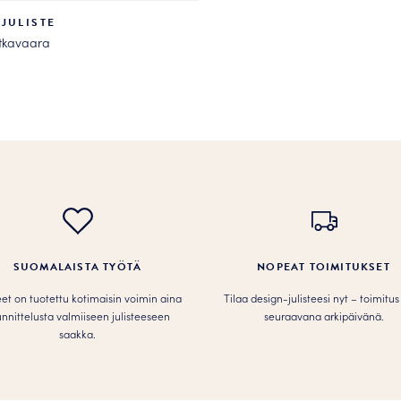
JULISTE
tkavaara
.
SUOMALAISTA TYÖTÄ
NOPEAT TOIMITUKSET
teet on tuotettu kotimaisin voimin aina
Tilaa design-julisteesi nyt – toimitus
nnittelusta valmiiseen julisteeseen
seuraavana arkipäivänä.
saakka.