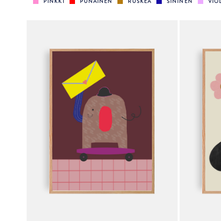
PINKKI
PUNAINEN
RUSKEA
SININEN
VIOL