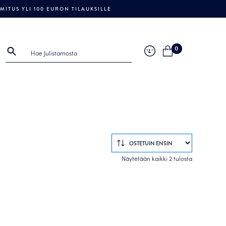
ITUS YLI 100 EURON TILAUKSILLE
0
Sorted
Näytetään kaikki 2 tulosta
by
popularity