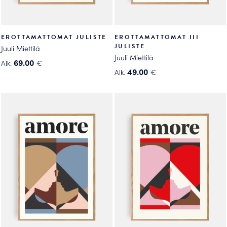
EROTTAMATTOMAT JULISTE
EROTTAMATTOMAT III
JULISTE
Juuli Miettilä
Juuli Miettilä
69.00
Alk.
€
49.00
Alk.
€
Tällä
Tällä
tuotteella
tuotteella
on
on
useampi
useampi
muunnelma.
muunnelma.
Voit
Voit
tehdä
tehdä
valinnat
valinnat
tuotteen
tuotteen
sivulla.
sivulla.