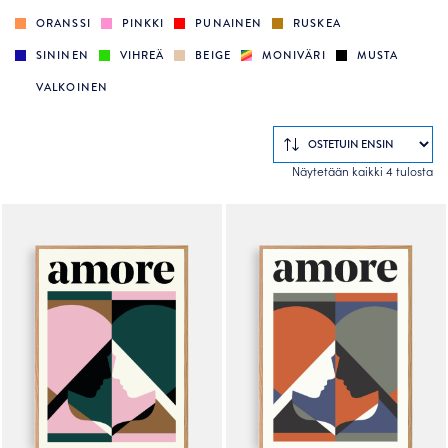
ORANSSI
PINKKI
PUNAINEN
RUSKEA
SININEN
VIHREÄ
BEIGE
MONIVÄRI
MUSTA
VALKOINEN
So
Näytetään kaikki 4 tulosta
by
po