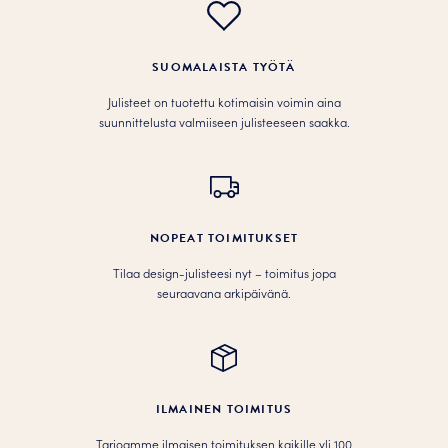
SUOMALAISTA TYÖTÄ
Julisteet on tuotettu kotimaisin voimin aina
suunnittelusta valmiiseen julisteeseen saakka.
NOPEAT TOIMITUKSET
Tilaa design-julisteesi nyt – toimitus jopa
seuraavana arkipäivänä.
ILMAINEN TOIMITUS
Tarjoamme ilmaisen toimituksen kaikille yli 100