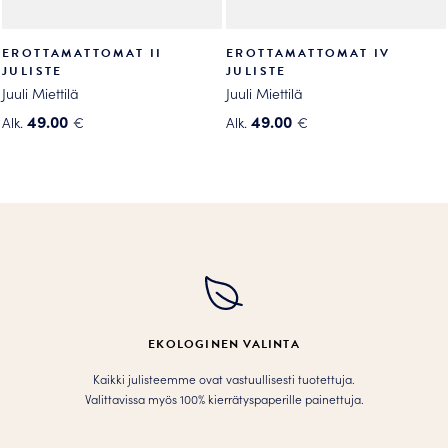
EROTTAMATTOMAT II
EROTTAMATTOMAT IV
JULISTE
JULISTE
Juuli Miettilä
Juuli Miettilä
49.00
49.00
Alk.
€
Alk.
€
Tällä
Tällä
tuotteella
tuotteella
on
on
useampi
useampi
muunnelma.
muunnelma.
Voit
Voit
tehdä
tehdä
valinnat
valinnat
tuotteen
tuotteen
EKOLOGINEN VALINTA
sivulla.
sivulla.
Kaikki julisteemme ovat vastuullisesti tuotettuja.
Valittavissa myös 100% kierrätyspaperille painettuja.