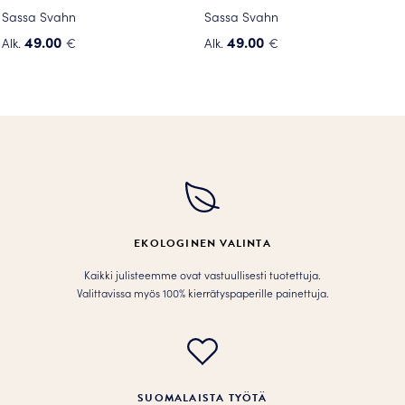
Sassa Svahn
Sassa Svahn
49.00
49.00
Alk.
€
Alk.
€
Tällä
Tällä
tuotteella
tuotteella
on
on
useampi
useampi
muunnelma.
muunnelma.
Voit
Voit
tehdä
tehdä
valinnat
valinnat
tuotteen
tuotteen
EKOLOGINEN VALINTA
sivulla.
sivulla.
Kaikki julisteemme ovat vastuullisesti tuotettuja.
Valittavissa myös 100% kierrätyspaperille painettuja.
SUOMALAISTA TYÖTÄ