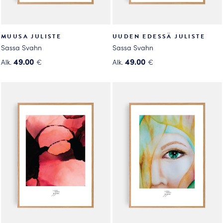
MUUSA JULISTE
UUDEN EDESSÄ JULISTE
Sassa Svahn
Sassa Svahn
49.00
49.00
Alk.
€
Alk.
€
Tällä
Tällä
tuotteella
tuotteella
on
on
useampi
useampi
muunnelma.
muunnelma.
Voit
Voit
tehdä
tehdä
valinnat
valinnat
tuotteen
tuotteen
sivulla.
sivulla.