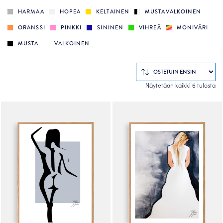
HARMAA
HOPEA
KELTAINEN
MUSTAVALKOINEN
ORANSSI
PINKKI
SININEN
VIHREÄ
MONIVÄRI
MUSTA
VALKOINEN
So
Näytetään kaikki 6 tulosta
by
po