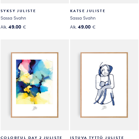
SYKSY JULISTE
KATSE JULISTE
Sassa Svahn
Sassa Svahn
49.00
49.00
Alk.
€
Alk.
€
Tällä
Tällä
tuotteella
tuotteella
on
on
useampi
useampi
muunnelma.
muunnelma.
Voit
Voit
tehdä
tehdä
valinnat
valinnat
tuotteen
tuotteen
sivulla.
sivulla.
COLORFUL DAY 2 JULISTE
ISTUVA TYTTÖ JULISTE