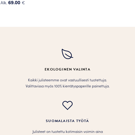
69.00
Alk.
€
Tällä
tuotteella
on
useampi
muunnelma.
Voit
tehdä
valinnat
tuotteen
EKOLOGINEN VALINTA
sivulla.
Kaikki julisteemme ovat vastuullisesti tuotettuja.
Valittavissa myös 100% kierrätyspaperille painettuja.
SUOMALAISTA TYÖTÄ
Julisteet on tuotettu kotimaisin voimin aina