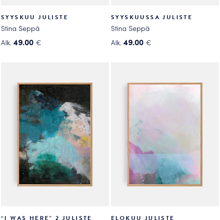
SYYSKUU JULISTE
SYYSKUUSSA JULISTE
Stina Seppä
Stina Seppä
49.00
49.00
Alk.
€
Alk.
€
Tällä
Tällä
tuotteella
tuotteella
on
on
useampi
useampi
muunnelma.
muunnelma.
Voit
Voit
tehdä
tehdä
valinnat
valinnat
tuotteen
tuotteen
sivulla.
sivulla.
“I WAS HERE” 2 JULISTE
ELOKUU JULISTE