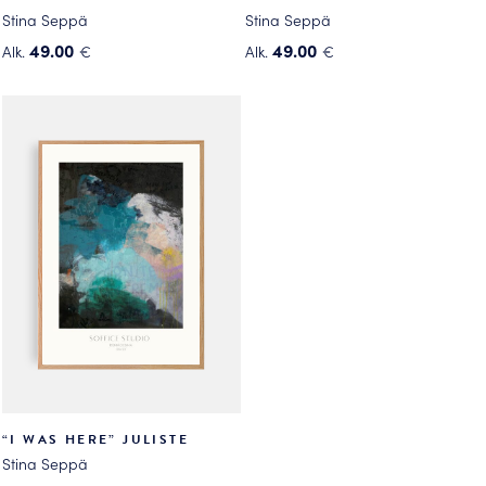
Stina Seppä
Stina Seppä
49.00
49.00
Alk.
€
Alk.
€
Tällä
Tällä
tuotteella
tuotteella
on
on
useampi
useampi
muunnelma.
muunnelma.
Voit
Voit
tehdä
tehdä
valinnat
valinnat
tuotteen
tuotteen
sivulla.
sivulla.
“I WAS HERE” JULISTE
Stina Seppä