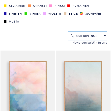
KELTAINEN
ORANSSI
PINKKI
PUNAINEN
SININEN
VIHREÄ
VIOLETTI
BEIGE
MONIVÄRI
MUSTA
So
Näytetään kaikki 7 tulosta
by
po