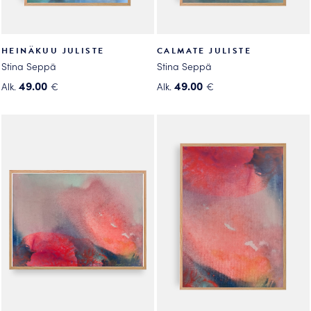
HEINÄKUU JULISTE
CALMATE JULISTE
Stina Seppä
Stina Seppä
49.00
49.00
Alk.
€
Alk.
€
Tällä
Tällä
tuotteella
tuotteella
on
on
useampi
useampi
muunnelma.
muunnelma.
Voit
Voit
tehdä
tehdä
valinnat
valinnat
tuotteen
tuotteen
sivulla.
sivulla.