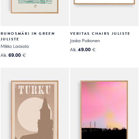
RUNOSMÄKI IN GREEN
VERITAS CHAIRS JULISTE
JULISTE
Jaska Poikonen
Mikko Laasola
49.00
Alk.
€
69.00
Alk.
€
Tällä
Tällä
tuotteella
tuotteella
on
on
useampi
useampi
muunnelma.
muunnelma.
Voit
Voit
tehdä
tehdä
valinnat
valinnat
tuotteen
tuotteen
sivulla.
sivulla.