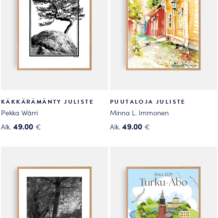
KÄKKÄRÄMÄNTY JULISTE
PUUTALOJA JULISTE
Pekka Wärri
Minna L. Immonen
49.00
49.00
Alk.
€
Alk.
€
Tällä
Tällä
tuotteella
tuotteella
on
on
useampi
useampi
muunnelma.
muunnelma.
Voit
Voit
tehdä
tehdä