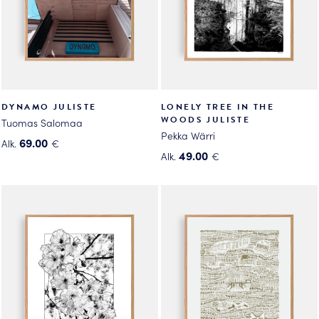
tuotteen
sivulla.
sivulla.
DYNAMO JULISTE
LONELY TREE IN THE
WOODS JULISTE
Tuomas Salomaa
Pekka Wärri
69.00
Alk.
€
49.00
Alk.
€
Tällä
Tällä
tuotteella
tuotteella
on
on
useampi
useampi
muunnelma.
muunnelma.
Voit
Voit
tehdä
tehdä
valinnat
valinnat
tuotteen
tuotteen
sivulla.