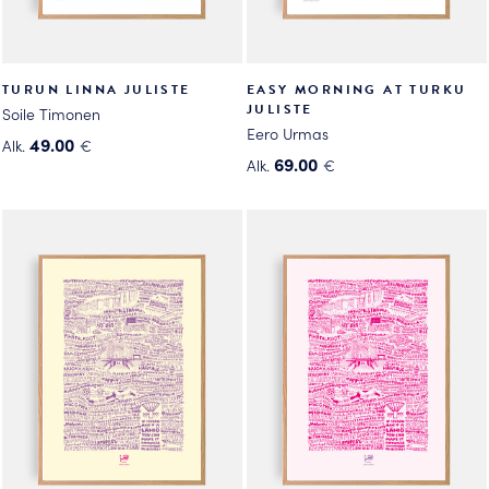
TURUN LINNA JULISTE
EASY MORNING AT TURKU
JULISTE
Soile Timonen
Eero Urmas
49.00
Alk.
€
69.00
Alk.
€
Tällä
Tällä
tuotteella
tuotteella
on
on
useampi
useampi
muunnelma.
muunnelma.
Voit
Voit
tehdä
tehdä
valinnat
valinnat
tuotteen
tuotteen
sivulla.
sivulla.