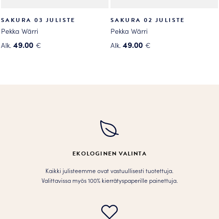
SAKURA 03 JULISTE
SAKURA 02 JULISTE
Pekka Wärri
Pekka Wärri
49.00
49.00
Alk.
€
Alk.
€
Tällä
Tällä
tuotteella
tuotteella
on
on
useampi
useampi
muunnelma.
muunnelma.
Voit
Voit
tehdä
tehdä
valinnat
valinnat
tuotteen
tuotteen
EKOLOGINEN VALINTA
sivulla.
sivulla.
Kaikki julisteemme ovat vastuullisesti tuotettuja.
Valittavissa myös 100% kierrätyspaperille painettuja.