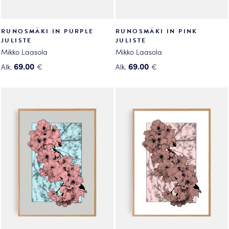
RUNOSMÄKI IN PURPLE
RUNOSMÄKI IN PINK
JULISTE
JULISTE
Mikko Laasola
Mikko Laasola
69.00
69.00
Alk.
€
Alk.
€
Tällä
Tällä
tuotteella
tuotteella
on
on
useampi
useampi
muunnelma.
muunnelma.
Voit
Voit
tehdä
tehdä
valinnat
valinnat
tuotteen
tuotteen
sivulla.
sivulla.