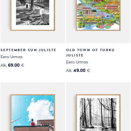
valinnat
valinnat
tuotteen
tuotteen
sivulla.
sivulla.
SEPTEMBER SUN JULISTE
OLD TOWN OF TURKU
JULISTE
Eero Urmas
Eero Urmas
69.00
Alk.
€
49.00
Alk.
€
Tällä
Tällä
tuotteella
tuotteella
on
on
useampi
useampi
muunnelma.
muunnelma.
Voit
Voit
tehdä
tehdä
valinnat
valinnat
tuotteen