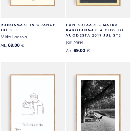
RUNOSMÄKI IN ORANGE
FUNIKULAARI – MATKA
JULISTE
KAKOLANMÄKEÄ YLÖS JO
VUODESTA 2019 JULISTE
Mikko Laasola
Jan Mirel
69.00
Alk.
€
69.00
Alk.
€
Tällä
Tällä
tuotteella
tuotteella
on
on
useampi
useampi
muunnelma.
muunnelma.
Voit
Voit
tehdä
tehdä
valinnat
valinnat
tuotteen
tuotteen
sivulla.
sivulla.