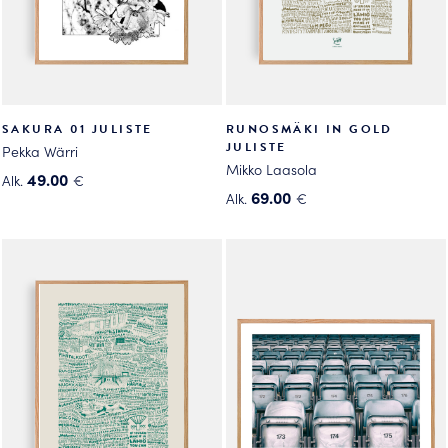
sivulla.
SAKURA 01 JULISTE
RUNOSMÄKI IN GOLD
JULISTE
Pekka Wärri
Mikko Laasola
49.00
Alk.
€
69.00
Alk.
€
Tällä
Tällä
tuotteella
tuotteella
on
on
useampi
useampi
muunnelma.
muunnelma.
Voit
Voit
tehdä
tehdä
valinnat
valinnat
tuotteen
tuotteen
sivulla.
sivulla.