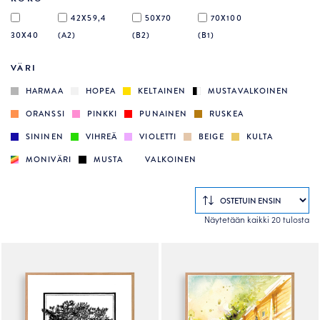
42X59,4
50X70
70X100
30X40
(A2)
(B2)
(B1)
VÄRI
HARMAA
HOPEA
KELTAINEN
MUSTAVALKOINEN
ORANSSI
PINKKI
PUNAINEN
RUSKEA
SININEN
VIHREÄ
VIOLETTI
BEIGE
KULTA
MONIVÄRI
MUSTA
VALKOINEN
So
Näytetään kaikki 20 tulosta
by
po