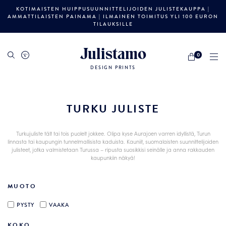
KOTIMAISTEN HUIPPUSUUNNITTELIJOIDEN JULISTEKAUPPA |
AMMATTILAISTEN PAINAMA | ILMAINEN TOIMITUS YLI 100 EURON
TILAUKSILLE
Julistamo
0
DESIGN PRINTS
TURKU JULISTE
Turkujuliste tält tai tois puolelt jokkee. Olipa kyse Aurajoen varren idyllistä, Turun
linnasta tai kaupungin tunnelmallisista kaduista. Kauniit, suomalaisten suunnittelijoiden
julisteet, jotka valmistetaan Turussa – ripusta suosikkisi seinälle ja anna rakkauden
kaupunkiin näkyä!
MUOTO
PYSTY
VAAKA
KOKO