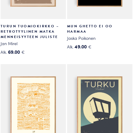
TURUN TUOMIOKIRKKO –
MUN GHETTO EI OO
RETROTYYLINEN MATKA
HARMAA
MENNEISYYTEEN JULISTE
Jaska Poikonen
Jan Mirel
49.00
Alk.
€
69.00
Alk.
€
Tällä
Tällä
tuotteella
tuotteella
on
on
useampi
useampi
muunnelma.
muunnelma.
Voit
Voit
tehdä
tehdä
valinnat
valinnat
tuotteen
tuotteen
sivulla.
sivulla.