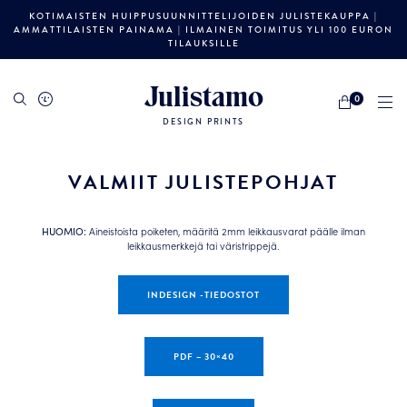
KOTIMAISTEN HUIPPUSUUNNITTELIJOIDEN JULISTEKAUPPA |
AMMATTILAISTEN PAINAMA | ILMAINEN TOIMITUS YLI 100 EURON
TILAUKSILLE
Julistamo
0
DESIGN PRINTS
VALMIIT JULISTEPOHJAT
HUOMIO:
Aineistoista poiketen, määritä 2mm leikkausvarat päälle ilman
leikkausmerkkejä tai väristrippejä.
INDESIGN -TIEDOSTOT
PDF – 30×40