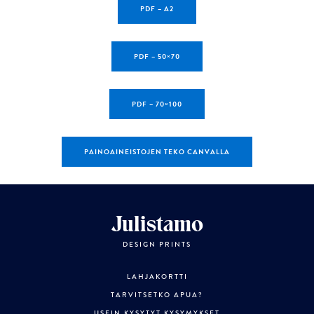
PDF – A2
PDF – 50×70
PDF – 70×100
PAINOAINEISTOJEN TEKO CANVALLA
Julistamo
DESIGN PRINTS
LAHJAKORTTI
TARVITSETKO APUA?
USEIN KYSYTYT KYSYMYKSET