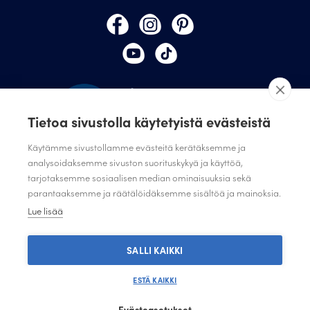
Tietoa sivustolla käytetyistä evästeistä
Käytämme sivustollamme evästeitä kerätäksemme ja
analysoidaksemme sivuston suorituskykyä ja käyttöä,
TILAA JULISTAMON UUTISKIRJE
tarjotaksemme sosiaalisen median ominaisuuksia sekä
parantaaksemme ja räätälöidäksemme sisältöä ja mainoksia.
ANNA PALAUTETTA
Lue lisää
TIETOSUOJASELOSTE
TIETOSUOJASELOSTE SUUNNITTELIJAT JA JÄRJESTÖT
SALLI KAIKKI
ESTÄ KAIKKI
Evästeasetukset