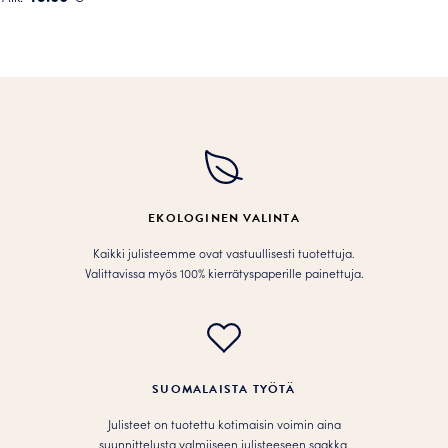
Tällä
tuotteella
on
useampi
muunnelma.
Voit
tehdä
valinnat
tuotteen
EKOLOGINEN VALINTA
sivulla.
Kaikki julisteemme ovat vastuullisesti tuotettuja.
Valittavissa myös 100% kierrätyspaperille painettuja.
SUOMALAISTA TYÖTÄ
Julisteet on tuotettu kotimaisin voimin aina
suunnittelusta valmiiseen julisteeseen saakka.