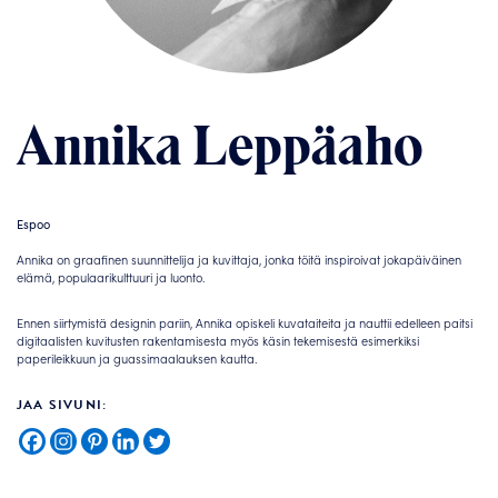
Annika Leppäaho
Espoo
Annika on graafinen suunnittelija ja kuvittaja, jonka töitä inspiroivat jokapäiväinen
elämä, populaarikulttuuri ja luonto.
Ennen siirtymistä designin pariin, Annika opiskeli kuvataiteita ja nauttii edelleen paitsi
digitaalisten kuvitusten rakentamisesta myös käsin tekemisestä esimerkiksi
paperileikkuun ja guassimaalauksen kautta.
JAA SIVUNI: