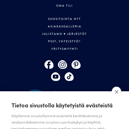
OMA TILI
SUOSITUINTA NYT
ASIAKASGALLERIA
JULISTAMO ♥ JÄRJESTÖT
PSST, YHTEISTYÖ?
YRITYSMYYNTI
Tietoa sivustolla käytetyistä evästeistä
Käytämme sivustollamme evästeitä kerätäksemme ja
analysoidaksemme sivuston suorituskykyä ja käyttöä,
TILAA JULISTAMON UUTISKIRJE
tarjotaksemme sosiaalisen median ominaisuuksia sekä