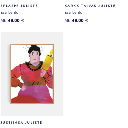
SPLASH! JULISTE
KARKKITAIVAS JULISTE
Essi Lehto
Essi Lehto
49.00
49.00
Alk.
€
Alk.
€
Tällä
Tällä
tuotteella
tuotteella
on
on
useampi
useampi
muunnelma.
muunnelma.
Voit
Voit
tehdä
tehdä
valinnat
valinnat
tuotteen
tuotteen
sivulla.
sivulla.
JUSTIINSA JULISTE