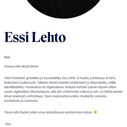
Essi Lehto
Pori
Ihanaa että eksyit tänne!
Olen Porilainen graafikko ja kuvataiteilija Essi Lehto. Ei huolta, porilaisuus ei tartu
teoksistani (luultavasti). Tykkään tehdä taidetta intuitiivisesti ja fiilispohjalta, välillä
tekstiilitaidetta, maalauksia tai digitaalisesti. Nykyisin kahden pienen lapsen äitinä
suosin digitaalista toteutustapaa, siitä jää vähemmän sotkua ja sen voi jättää kesken
ilman enempiä valmisteluja. Saan inspiraationi unista, myyteistä, saduista,
kuvituksista ja luonnosta.
Toivon että löydät jotain sinua ilahduttavaa koristamaan kotiasi.
-Essi