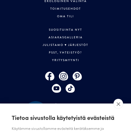
EKOLOGINEN VALINTA
TOIMITUSEHDOT
OMA TILI
SUOSITUINTA NYT
ASIAKASGALLERIA
JULISTAMO ♥ JÄRJESTÖT
PSST, YHTEISTYÖ?
YRITYSMYYNTI
Tietoa sivustolla käytetyistä evästeistä
Käytämme sivustollamme evästeitä kerätäksemme ja