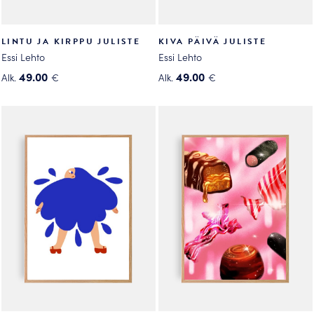
LINTU JA KIRPPU JULISTE
KIVA PÄIVÄ JULISTE
Essi Lehto
Essi Lehto
49.00
49.00
Alk.
€
Alk.
€
Tällä
Tällä
tuotteella
tuotteella
on
on
useampi
useampi
muunnelma.
muunnelma.
Voit
Voit
tehdä
tehdä
valinnat
valinnat
tuotteen
tuotteen
sivulla.
sivulla.