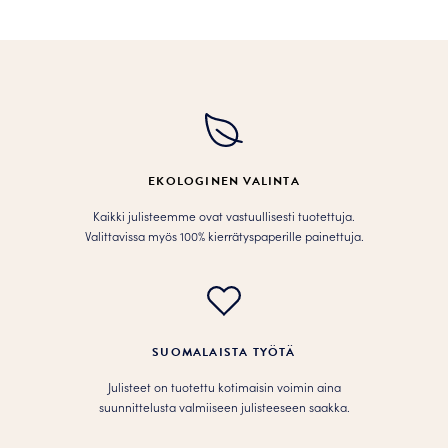
tuotteella
on
useampi
muunnelma.
Voit
tehdä
valinnat
tuotteen
EKOLOGINEN VALINTA
sivulla.
Kaikki julisteemme ovat vastuullisesti tuotettuja.
Valittavissa myös 100% kierrätyspaperille painettuja.
SUOMALAISTA TYÖTÄ
Julisteet on tuotettu kotimaisin voimin aina
suunnittelusta valmiiseen julisteeseen saakka.