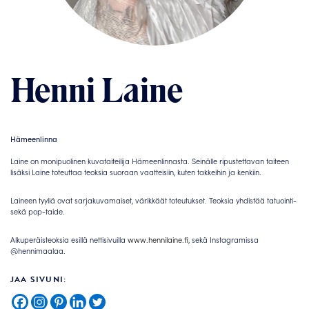
Henni Laine
Hämeenlinna
Laine on monipuolinen kuvataiteilija Hämeenlinnasta. Seinälle ripustettavan taiteen
lisäksi Laine toteuttaa teoksia suoraan vaatteisiin, kuten takkeihin ja kenkiin.
Laineen tyyliä ovat sarjakuvamaiset, värikkäät toteutukset. Teoksia yhdistää tatuointi-
sekä pop-taide.
Alkuperäisteoksia esillä nettisivuilla
www.hennilaine.fi
, sekä Instagramissa
@hennimaalaa.
JAA SIVUNI: