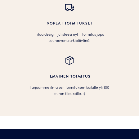
NOPEAT TOIMITUKSET
Tilaa design-julisteesi nyt – toimitus jopa
seuraavana arkipäivänä.
ILMAINEN TOIMITUS
Tarjoamme ilmaisen toimituksen kaikille yli 100
euron tilauksille. :­­)