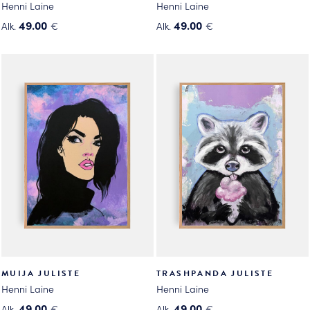
Henni Laine
Henni Laine
49.00
49.00
Alk.
€
Alk.
€
Tällä
Tällä
tuotteella
tuotteella
on
on
useampi
useampi
muunnelma.
muunnelma.
Voit
Voit
tehdä
tehdä
valinnat
valinnat
tuotteen
tuotteen
sivulla.
sivulla.
MUIJA JULISTE
TRASHPANDA JULISTE
Henni Laine
Henni Laine
49.00
49.00
Alk.
€
Alk.
€