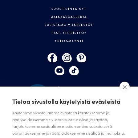
SUOSITUINTA NYT
ASIAKASGALLERIA
JULISTAMO ♥ JÄRJESTÖT
PSST, YHTEISTYÖ?
YRITYSMYYNTI
Tietoa sivustolla käytetyistä evästeistä
Käytämme sivustollamme evästeitä kerätäksemme ja
analysoidaksemme sivuston suorituskykyä ja käyttöä,
TILAA JULISTAMON UUTISKIRJE
tarjotaksemme sosiaalisen median ominaisuuksia sekä
parantaaksemme ja räätälöidäksemme sisältöä ja mainoksia.
ANNA PALAUTETTA