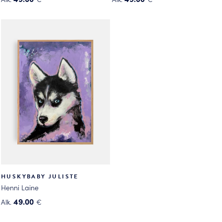
Tällä
Tällä
tuotteella
tuotteella
on
on
useampi
useampi
muunnelma.
muunnelma.
Voit
Voit
tehdä
tehdä
valinnat
valinnat
tuotteen
tuotteen
sivulla.
sivulla.
HUSKYBABY JULISTE
Henni Laine
49.00
Alk.
€
Tällä