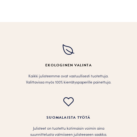
Tällä
Tällä
tuotteella
tuotteella
on
on
useampi
useampi
muunnelma.
muunnelma.
Voit
Voit
tehdä
tehdä
valinnat
valinnat
tuotteen
tuotteen
EKOLOGINEN VALINTA
sivulla.
sivulla.
Kaikki julisteemme ovat vastuullisesti tuotettuja.
Valittavissa myös 100% kierrätyspaperille painettuja.
SUOMALAISTA TYÖTÄ
Julisteet on tuotettu kotimaisin voimin aina
suunnittelusta valmiiseen julisteeseen saakka.