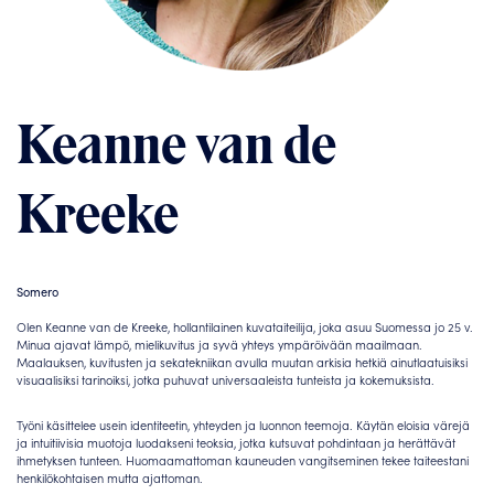
Keanne van de
Kreeke
Somero
Olen Keanne van de Kreeke, hollantilainen kuvataiteilija, joka asuu Suomessa jo 25 v.
Minua ajavat lämpö, ​​mielikuvitus ja syvä yhteys ympäröivään maailmaan.
Maalauksen, kuvitusten ja sekatekniikan avulla muutan arkisia hetkiä ainutlaatuisiksi
visuaalisiksi tarinoiksi, jotka puhuvat universaaleista tunteista ja kokemuksista.
Työni käsittelee usein identiteetin, yhteyden ja luonnon teemoja. Käytän eloisia värejä
ja intuitiivisia muotoja luodakseni teoksia, jotka kutsuvat pohdintaan ja herättävät
ihmetyksen tunteen. Huomaamattoman kauneuden vangitseminen tekee taiteestani
henkilökohtaisen mutta ajattoman.