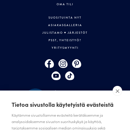
OMA TILI
SUOSITUINTA NYT
ASIAKASGALLERIA
JULISTAMO ♥ JÄRJESTÖT
PSST, YHTEISTYÖ?
YRITYSMYYNTI
Tietoa sivustolla käytetyistä evästeistä
Käytämme sivustollamme evästeitä kerätäksemme ja
analysoidaksemme sivuston suorituskykyä ja käyttöä,
TILAA JULISTAMON UUTISKIRJE
tarjotaksemme sosiaalisen median ominaisuuksia sekä