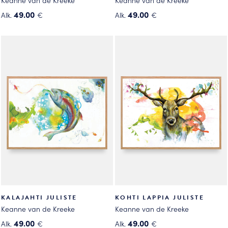
Keanne van de Kreeke
Keanne van de Kreeke
49.00
49.00
Alk.
€
Alk.
€
Tällä
Tällä
tuotteella
tuotteella
on
on
useampi
useampi
muunnelma.
muunnelma.
Voit
Voit
tehdä
tehdä
valinnat
valinnat
tuotteen
tuotteen
sivulla.
sivulla.
KALAJAHTI JULISTE
KOHTI LAPPIA JULISTE
Keanne van de Kreeke
Keanne van de Kreeke
49.00
49.00
Alk.
€
Alk.
€