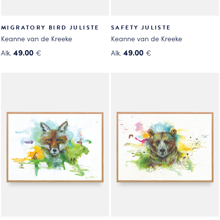
MIGRATORY BIRD JULISTE
SAFETY JULISTE
Keanne van de Kreeke
Keanne van de Kreeke
49.00
49.00
Alk.
€
Alk.
€
Tällä
Tällä
tuotteella
tuotteella
on
on
useampi
useampi
muunnelma.
muunnelma.
Voit
Voit
tehdä
tehdä
valinnat
valinnat
tuotteen
tuotteen
sivulla.
sivulla.