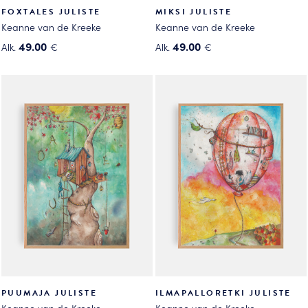
FOXTALES JULISTE
MIKSI JULISTE
Keanne van de Kreeke
Keanne van de Kreeke
49.00
49.00
Alk.
€
Alk.
€
Tällä
Tällä
tuotteella
tuotteella
on
on
useampi
useampi
muunnelma.
muunnelma.
Voit
Voit
tehdä
tehdä
valinnat
valinnat
tuotteen
tuotteen
sivulla.
sivulla.
PUUMAJA JULISTE
ILMAPALLORETKI JULISTE