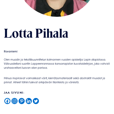
Lotta Pihala
Rovaniemi
Olen muodin ja tekstiilisuunnittelun kolmannen vuoden opiskelija Lapin yliopistossa.
Välivuodellani suoritin Lappeenrannassa kansanopiston kuvataidelinjan, joka vahvisti
urahaaveitani luovan alan parissa.
Minua inspiroivat voimakkaat värit, kierrätysmateriaalit sekä abstraktit muodot ja
pinnat. Aiheet töihini tulevat arkipäivän tilanteista ja väreistä.
JAA SIVUNI: