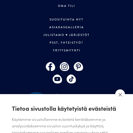
OMA TILI
SUOSITUINTA NYT
ASIAKASGALLERIA
JULISTAMO ♥ JÄRJESTÖT
PSST, YHTEISTYÖ?
YRITYSMYYNTI
Tietoa sivustolla käytetyistä evästeistä
Käytämme sivustollamme evästeitä kerätäksemme ja
analysoidaksemme sivuston suorituskykyä ja käyttöä,
TILAA JULISTAMON UUTISKIRJE
tarjotaksemme sosiaalisen median ominaisuuksia sekä