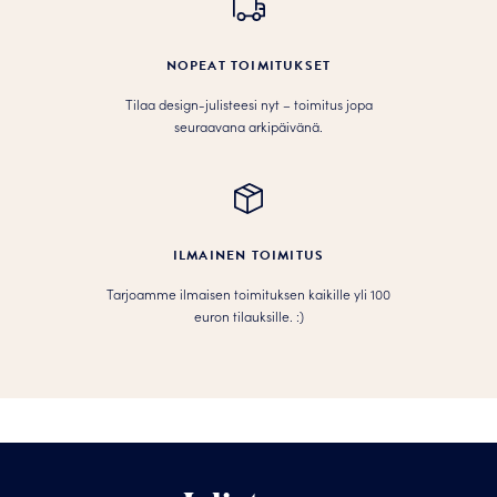
NOPEAT TOIMITUKSET
Tilaa design-julisteesi nyt – toimitus jopa
seuraavana arkipäivänä.
ILMAINEN TOIMITUS
Tarjoamme ilmaisen toimituksen kaikille yli 100
euron tilauksille. :­­)