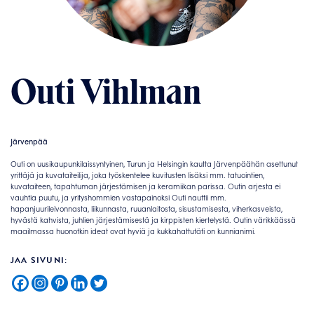
Outi Vihlman
Järvenpää
Outi on uusikaupunkilaissyntyinen, Turun ja Helsingin kautta Järvenpäähän asettunut
yrittäjä ja kuvataiteilija, joka työskentelee kuvitusten lisäksi mm. tatuointien,
kuvataiteen, tapahtuman järjestämisen ja keramiikan parissa. Outin arjesta ei
vauhtia puutu, ja yrityshommien vastapainoksi Outi nauttii mm.
hapanjuurileivonnasta, liikunnasta, ruuanlaitosta, sisustamisesta, viherkasveista,
hyvästä kahvista, juhlien järjestämisestä ja kirppisten kiertelystä. Outin värikkäässä
maailmassa huonotkin ideat ovat hyviä ja kukkahattutäti on kunnianimi.
JAA SIVUNI: