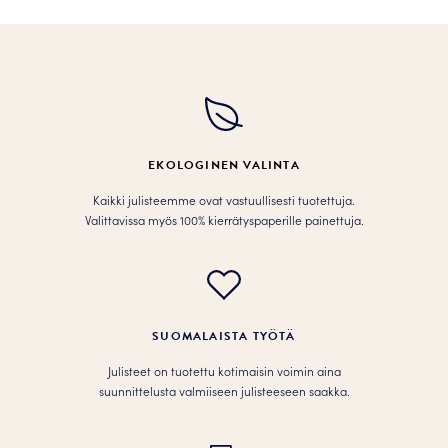
on
on
useampi
useampi
muunnelma.
muunnelma.
Voit
Voit
tehdä
tehdä
valinnat
valinnat
tuotteen
tuotteen
EKOLOGINEN VALINTA
sivulla.
sivulla.
Kaikki julisteemme ovat vastuullisesti tuotettuja.
Valittavissa myös 100% kierrätyspaperille painettuja.
SUOMALAISTA TYÖTÄ
Julisteet on tuotettu kotimaisin voimin aina
suunnittelusta valmiiseen julisteeseen saakka.