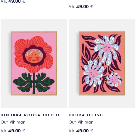
49.00
Alk.
€
49.00
Alk.
€
Tällä
Tällä
tuotteella
tuotteella
on
on
useampi
useampi
muunnelma.
muunnelma.
Voit
Voit
tehdä
tehdä
valinnat
valinnat
tuotteen
tuotteen
sivulla.
sivulla.
UINUKKA ROOSA JULISTE
KUURA JULISTE
Outi Vihlman
Outi Vihlman
49.00
49.00
Alk.
€
Alk.
€