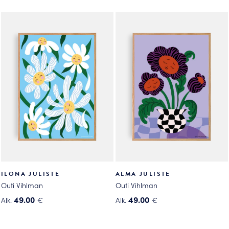
Tällä
Tällä
tuotteella
tuotteella
on
on
useampi
useampi
muunnelma.
muunnelma.
Voit
Voit
tehdä
tehdä
valinnat
valinnat
tuotteen
tuotteen
sivulla.
sivulla.
ILONA JULISTE
ALMA JULISTE
Outi Vihlman
Outi Vihlman
49.00
49.00
Alk.
€
Alk.
€
Tällä
Tällä
tuotteella
tuotteella