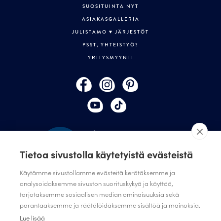
SUOSITUINTA NYT
ASIAKASGALLERIA
JULISTAMO ♥ JÄRJESTÖT
PSST, YHTEISTYÖ?
YRITYSMYYNTI
Tietoa sivustolla käytetyistä evästeistä
Käytämme sivustollamme evästeitä kerätäksemme ja
analysoidaksemme sivuston suorituskykyä ja käyttöä,
TILAA JULISTAMON UUTISKIRJE
tarjotaksemme sosiaalisen median ominaisuuksia sekä
parantaaksemme ja räätälöidäksemme sisältöä ja mainoksia.
ANNA PALAUTETTA
Lue lisää
TIETOSUOJASELOSTE