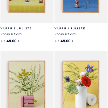
VAPPU 2 JULISTE
VAPPU 1 JULISTE
Roosa & Sara
Roosa & Sara
49.00
49.00
Alk.
€
Alk.
€
Tällä
Tällä
tuotteella
tuotteella
on
on
useampi
useampi
muunnelma.
muunnelma.
Voit
Voit
tehdä
tehdä
valinnat
valinnat
tuotteen
tuotteen
sivulla.
sivulla.