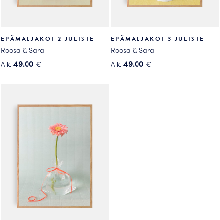
EPÄMALJAKOT 2 JULISTE
EPÄMALJAKOT 3 JULISTE
Roosa & Sara
Roosa & Sara
49.00
49.00
Alk.
€
Alk.
€
Tällä
Tällä
tuotteella
tuotteella
on
on
useampi
useampi
muunnelma.
muunnelma.
Voit
Voit
tehdä
tehdä
valinnat
valinnat
tuotteen
tuotteen
sivulla.
sivulla.