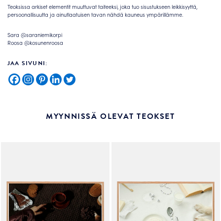
Teoksissa arkiset elementit muuttuvat taiteeksi, joka tuo sisustukseen leikkisyyttä,
persoonallisuutta ja ainutlaatuisen tavan nähdä kauneus ympärillämme.
Sara @saraniemikorpi
Roosa @kosunenroosa
JAA SIVUNI:
MYYNNISSÄ OLEVAT TEOKSET