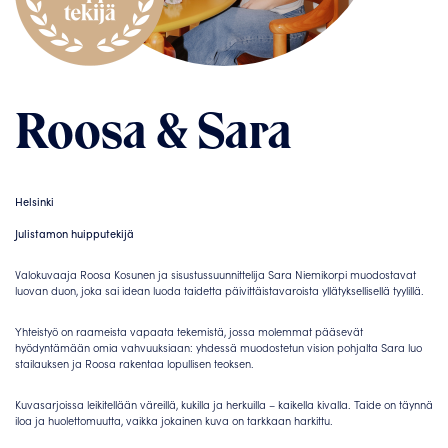
Roosa & Sara
Helsinki
Julistamon huipputekijä
Valokuvaaja Roosa Kosunen ja sisustussuunnittelija Sara Niemikorpi muodostavat
luovan duon, joka sai idean luoda taidetta päivittäistavaroista yllätyksellisellä tyylillä.
Yhteistyö on raameista vapaata tekemistä, jossa molemmat pääsevät
hyödyntämään omia vahvuuksiaan: yhdessä muodostetun vision pohjalta Sara luo
stailauksen ja Roosa rakentaa lopullisen teoksen.
Kuvasarjoissa leikitellään väreillä, kukilla ja herkuilla – kaikella kivalla. Taide on täynnä
iloa ja huolettomuutta, vaikka jokainen kuva on tarkkaan harkittu.