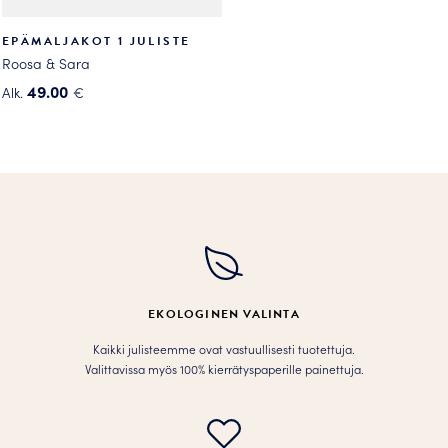
EPÄMALJAKOT 1 JULISTE
Roosa & Sara
49.00
Alk.
€
Tällä
tuotteella
on
useampi
muunnelma.
Voit
tehdä
valinnat
tuotteen
EKOLOGINEN VALINTA
sivulla.
Kaikki julisteemme ovat vastuullisesti tuotettuja.
Valittavissa myös 100% kierrätyspaperille painettuja.