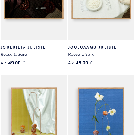
JOULUILTA JULISTE
JOULUAAMU JULISTE
Roosa & Sara
Roosa & Sara
49.00
49.00
Alk.
€
Alk.
€
Tällä
Tällä
tuotteella
tuotteella
on
on
useampi
useampi
muunnelma.
muunnelma.
Voit
Voit
tehdä
tehdä
valinnat
valinnat
tuotteen
tuotteen
sivulla.
sivulla.