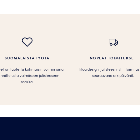
SUOMALAISTA TYÖTÄ
NOPEAT TOIMITUKSET
teet on tuotettu kotimaisin voimin aina
Tilaa design-julisteesi nyt – toimitus
nnittelusta valmiiseen julisteeseen
seuraavana arkipäivänä.
saakka.