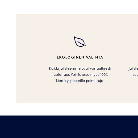
tuotteella
on
useampi
muunnelma.
Voit
tehdä
valinnat
tuotteen
EKOLOGINEN VALINTA
sivulla.
Kaikki julisteemme ovat vastuullisesti
Julis
tuotettuja. Valittavissa myös 100%
suu
kierrätyspaperille painettuja.