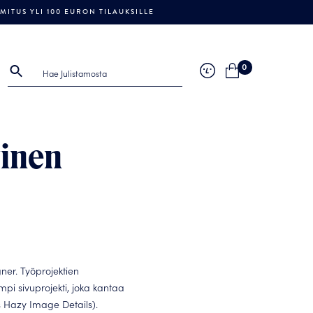
ITUS YLI 100 EURON TILAUKSILLE
0
inen
ner. Työprojektien
mpi sivuprojekti, joka kantaa
 Hazy Image Details).