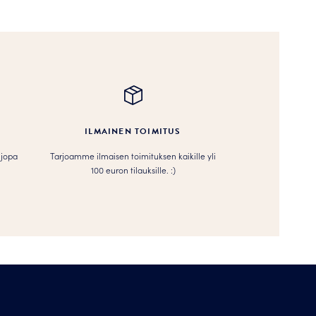
ILMAINEN TOIMITUS
 jopa
Tarjoamme ilmaisen toimituksen kaikille yli
100 euron tilauksille. :­­)