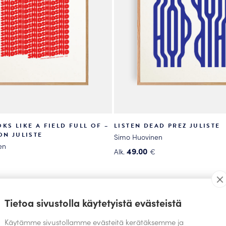
KS LIKE A FIELD FULL OF –
LISTEN DEAD PREZ JULISTE
ON JULISTE
Simo Huovinen
en
49.00
Alk.
€
Tällä
tuotteella
on
useampi
Tietoa sivustolla käytetyistä evästeistä
muunnelma.
.
Käytämme sivustollamme evästeitä kerätäksemme ja
Voit