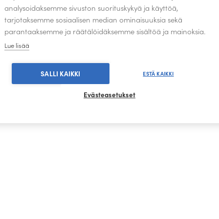
analysoidaksemme sivuston suorituskykyä ja käyttöä,
tehdä
tarjotaksemme sosiaalisen median ominaisuuksia sekä
valinnat
parantaaksemme ja räätälöidäksemme sisältöä ja mainoksia.
tuotteen
sivulla.
Lue lisää
SALLI KAIKKI
ESTÄ KAIKKI
Evästeasetukset