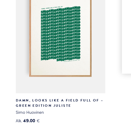
Voit
tehdä
tehdä
valinnat
valinnat
tuotteen
tuotteen
sivulla.
sivulla.
DAMN, LOOKS LIKE A FIELD FULL OF –
GREEN EDITION JULISTE
Simo Huovinen
49.00
Alk.
€
Tällä