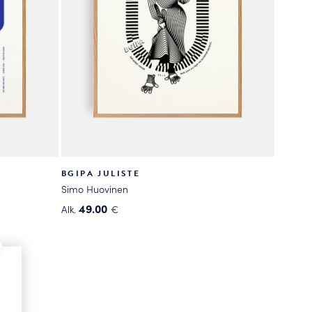
BGIPA JULISTE
Simo Huovinen
49.00
Alk.
€
Tällä
tuotteella
on
useampi
muunnelma.
Voit