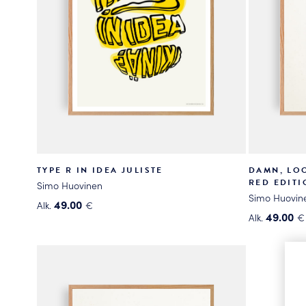
TYPE R IN IDEA JULISTE
DAMN, LOO
RED EDITI
Simo Huovinen
Simo Huovin
49.00
Alk.
€
49.00
Alk.
€
Tällä
Tällä
tuotteella
tuotteella
on
on
useampi
useampi
muunnelma.
muunnelma
Voit