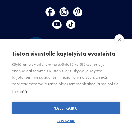
Tietoa sivustolla käytetyistä evästeistä
Käytämme sivustollamme evästeitä kerätäksemme ja
analysoidaksemme sivuston suorituskykyä ja käyttöä,
tarjotaksemme sosiaalisen median ominaisuuksia sekä
TILAA JULISTAMON UUTISKIRJE
parantaaksemme ja räätälöidäksemme sisältöä ja mainoksia.
ANNA PALAUTETTA
Lue lisää
TIETOSUOJASELOSTE
TIETOSUOJASELOSTE SUUNNITTELIJAT JA JÄRJESTÖT
SALLI KAIKKI
ESTÄ KAIKKI