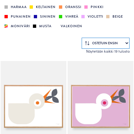
HARMAA
KELTAINEN
ORANSSI
PINKKI
PUNAINEN
SININEN
VIHREÄ
VIOLETTI
BEIGE
MONIVÄRI
MUSTA
VALKOINEN
So
Näytetään kaikki 19 tulosta
by
po