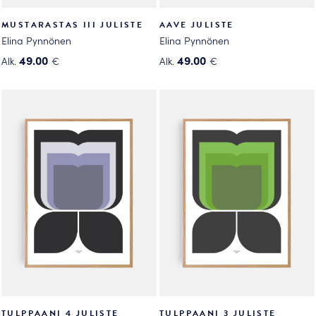
MUSTARASTAS III JULISTE
AAVE JULISTE
Elina Pynnönen
Elina Pynnönen
49.00
49.00
Alk.
€
Alk.
€
Tällä
Tällä
tuotteella
tuotteella
on
on
useampi
useampi
muunnelma.
muunnelma.
Voit
Voit
tehdä
tehdä
valinnat
valinnat
tuotteen
tuotteen
sivulla.
sivulla.
TULPPAANI 4 JULISTE
TULPPAANI 3 JULISTE