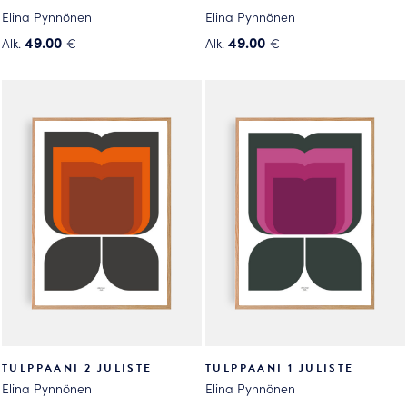
Elina Pynnönen
Elina Pynnönen
49.00
49.00
Alk.
€
Alk.
€
Tällä
Tällä
tuotteella
tuotteella
on
on
useampi
useampi
muunnelma.
muunnelma.
Voit
Voit
tehdä
tehdä
valinnat
valinnat
tuotteen
tuotteen
sivulla.
sivulla.
TULPPAANI 2 JULISTE
TULPPAANI 1 JULISTE
Elina Pynnönen
Elina Pynnönen