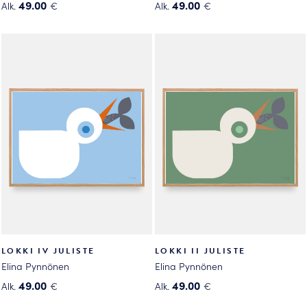
49.00
49.00
Alk.
€
Alk.
€
Tällä
Tällä
tuotteella
tuotteella
on
on
useampi
useampi
muunnelma.
muunnelma.
Voit
Voit
tehdä
tehdä
valinnat
valinnat
tuotteen
tuotteen
sivulla.
sivulla.
LOKKI IV JULISTE
LOKKI II JULISTE
Elina Pynnönen
Elina Pynnönen
49.00
49.00
Alk.
€
Alk.
€
Tällä
Tällä