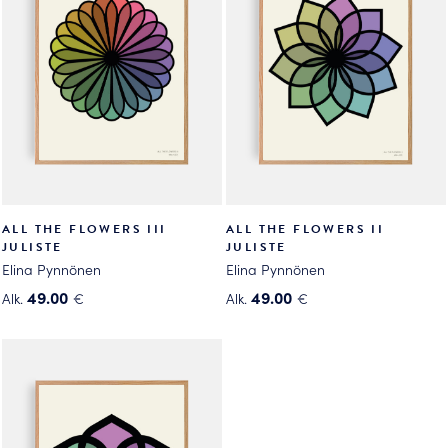
Voit
tehdä
tehdä
valinnat
valinnat
tuotteen
tuotteen
sivulla.
sivulla.
ALL THE FLOWERS III
ALL THE FLOWERS II
JULISTE
JULISTE
Elina Pynnönen
Elina Pynnönen
49.00
49.00
Alk.
€
Alk.
€
Tällä
Tällä
tuotteella
tuotteella
on
on
useampi
useampi
muunnelma.
muunnelma.
Voit
Voit