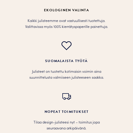
valinnat
tuotteen
EKOLOGINEN VALINTA
sivulla.
Kaikki julisteemme ovat vastuullisesti tuotettuja.
Valittavissa myös 100% kierrätyspaperille painettuja.
SUOMALAISTA TYÖTÄ
Julisteet on tuotettu kotimaisin voimin aina
suunnittelusta valmiiseen julisteeseen saakka.
NOPEAT TOIMITUKSET
Tilaa design-julisteesi nyt – toimitus jopa
seuraavana arkipäivänä.