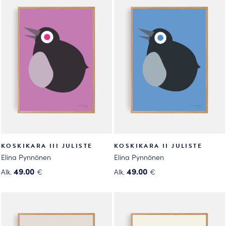
on
on
useampi
useampi
muunnelma.
muunnelma.
Voit
Voit
tehdä
tehdä
valinnat
valinnat
tuotteen
tuotteen
sivulla.
sivulla.
KOSKIKARA III JULISTE
KOSKIKARA II JULISTE
Elina Pynnönen
Elina Pynnönen
49.00
49.00
Alk.
€
Alk.
€
Tällä
Tällä
tuotteella
tuotteella
on
on
useampi
useampi