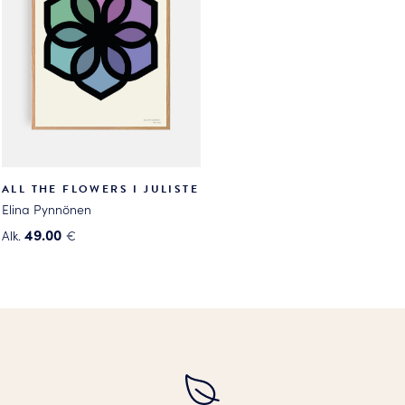
tehdä
tehdä
valinnat
valinnat
tuotteen
tuotteen
sivulla.
sivulla.
ALL THE FLOWERS I JULISTE
Elina Pynnönen
49.00
Alk.
€
Tällä
tuotteella
on
useampi
muunnelma.
Voit
tehdä