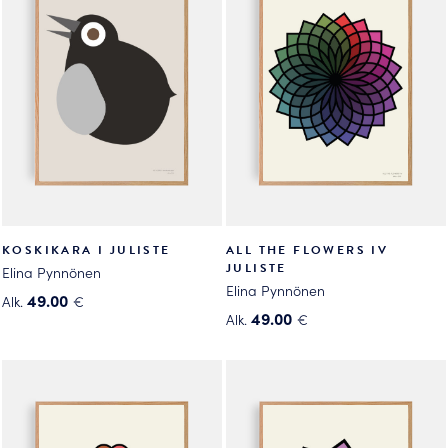
muunnelma.
muunnelma.
Voit
Voit
tehdä
tehdä
valinnat
valinnat
tuotteen
tuotteen
sivulla.
sivulla.
KOSKIKARA I JULISTE
ALL THE FLOWERS IV
JULISTE
Elina Pynnönen
Elina Pynnönen
49.00
Alk.
€
49.00
Alk.
€
Tällä
Tällä
tuotteella
tuotteella
on
on
useampi
useampi
muunnelma.
muunnelma.
Voit