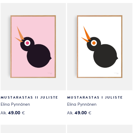
tuotteella
tuotteella
on
on
useampi
useampi
muunnelma.
muunnelma.
Voit
Voit
tehdä
tehdä
valinnat
valinnat
tuotteen
tuotteen
sivulla.
sivulla.
MUSTARASTAS II JULISTE
MUSTARASTAS I JULISTE
Elina Pynnönen
Elina Pynnönen
49.00
49.00
Alk.
€
Alk.
€
Tällä
Tällä
tuotteella
tuotteella