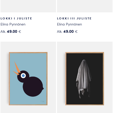
LOKKI I JULISTE
LOKKI III JULISTE
Elina Pynnönen
Elina Pynnönen
49.00
49.00
Alk.
€
Alk.
€
Tällä
Tällä
tuotteella
tuotteella
on
on
useampi
useampi
muunnelma.
muunnelma.
Voit
Voit
tehdä
tehdä
valinnat
valinnat
tuotteen
tuotteen
sivulla.
sivulla.