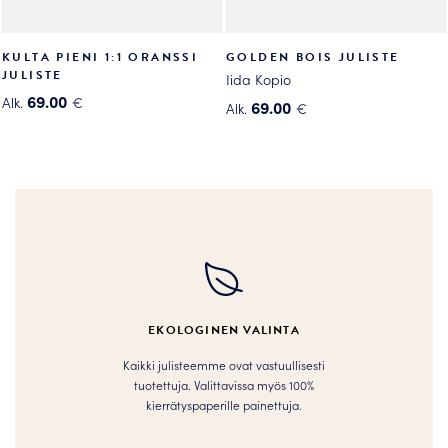
KULTA PIENI 1:1 ORANSSI
GOLDEN BOIS JULISTE
JULISTE
Iida Kopio
69.00
Alk.
€
69.00
Alk.
€
Tällä
Tällä
tuotteella
tuotteella
on
on
useampi
useampi
muunnelma.
muunnelma.
Voit
Voit
tehdä
tehdä
valinnat
valinnat
tuotteen
tuotteen
EKOLOGINEN VALINTA
sivulla.
sivulla.
Kaikki julisteemme ovat vastuullisesti
tuotettuja. Valittavissa myös 100%
kierrätyspaperille painettuja.