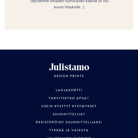
Tarjoamme ilmaisen toimituksen kaikille yli 100
euron tilauksille. :­­)
Julistamo
DESIGN PRINTS
LAHJAKORTTI
TARVITSETKO APUA?
USEIN KYSYTYT KYSYMYKSET
SUUNNITTELIJAT
REKISTERÖIDY SUUNNITTELIJAKSI
TYKKÄÄ JA VAIKUTA