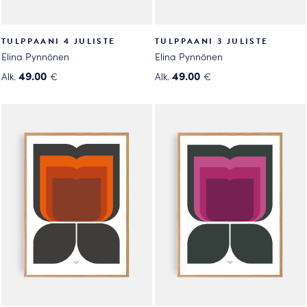
TULPPAANI 4 JULISTE
TULPPAANI 3 JULISTE
Elina Pynnönen
Elina Pynnönen
49.00
49.00
Alk.
€
Alk.
€
Tällä
Tällä
tuotteella
tuotteella
on
on
useampi
useampi
muunnelma.
muunnelma.
Voit
Voit
tehdä
tehdä
valinnat
valinnat
tuotteen
tuotteen
sivulla.
sivulla.