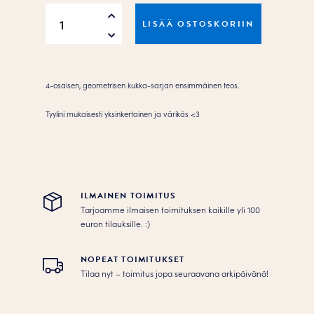
All
LISÄÄ OSTOSKORIIN
the
flowers
I
Juliste
4-osaisen, geometrisen kukka-sarjan ensimmäinen teos.
määrä
Tyylini mukaisesti yksinkertainen ja värikäs <3
ILMAINEN TOIMITUS
Tarjoamme ilmaisen toimituksen kaikille yli 100
euron tilauksille. :­­)
NOPEAT TOIMITUKSET
Tilaa nyt – toimitus jopa seuraavana arkipäivänä!