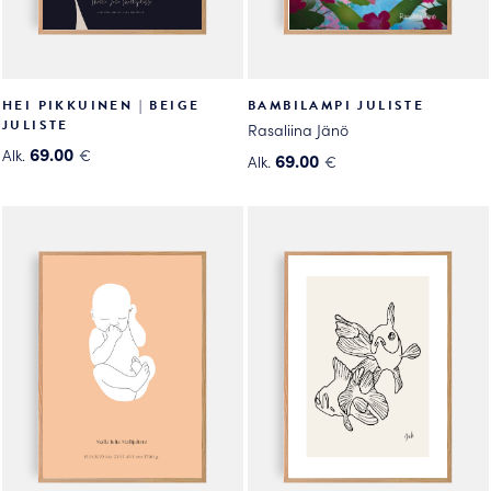
HEI PIKKUINEN | BEIGE
BAMBILAMPI JULISTE
JULISTE
Rasaliina Jänö
69.00
Alk.
€
69.00
Alk.
€
Tällä
Tällä
tuotteella
tuotteella
on
on
useampi
useampi
muunnelma.
muunnelma.
Voit
Voit
tehdä
tehdä
valinnat
valinnat
tuotteen
tuotteen
sivulla.
sivulla.