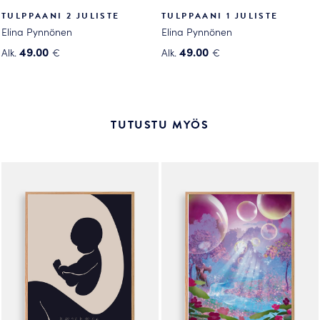
TULPPAANI 2 JULISTE
TULPPAANI 1 JULISTE
Elina Pynnönen
Elina Pynnönen
49.00
49.00
Alk.
€
Alk.
€
Tällä
Tällä
tuotteella
tuotteella
on
on
useampi
useampi
TUTUSTU MYÖS
muunnelma.
muunnelma.
Voit
Voit
tehdä
tehdä
valinnat
valinnat
tuotteen
tuotteen
sivulla.
sivulla.