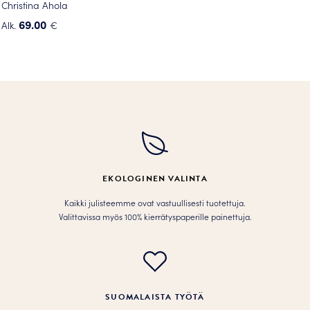
Christina Ahola
69.00
Alk.
€
Tällä
tuotteella
on
useampi
muunnelma.
Voit
tehdä
valinnat
tuotteen
EKOLOGINEN VALINTA
sivulla.
Kaikki julisteemme ovat vastuullisesti tuotettuja.
Valittavissa myös 100% kierrätyspaperille painettuja.
SUOMALAISTA TYÖTÄ