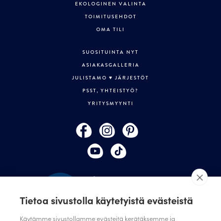
EKOLOGINEN VALINTA
TOIMITUSEHDOT
OMA TILI
SUOSITUINTA NYT
ASIAKASGALLERIA
JULISTAMO ♥ JÄRJESTÖT
PSST, YHTEISTYÖ?
YRITYSMYYNTI
Tietoa sivustolla käytetyistä evästeistä
Käytämme sivustollamme evästeitä kerätäksemme ja