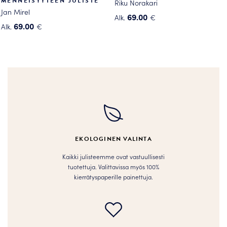
MENNEISYYTEEN JULISTE
Riku Norakari
Jan Mirel
69.00
Alk.
€
69.00
Alk.
€
Tällä
Tällä
tuotteella
tuotteella
on
on
useampi
useampi
muunnelma.
muunnelma.
Voit
Voit
tehdä
tehdä
valinnat
valinnat
tuotteen
tuotteen
sivulla.
EKOLOGINEN VALINTA
sivulla.
Kaikki julisteemme ovat vastuullisesti
tuotettuja. Valittavissa myös 100%
kierrätyspaperille painettuja.