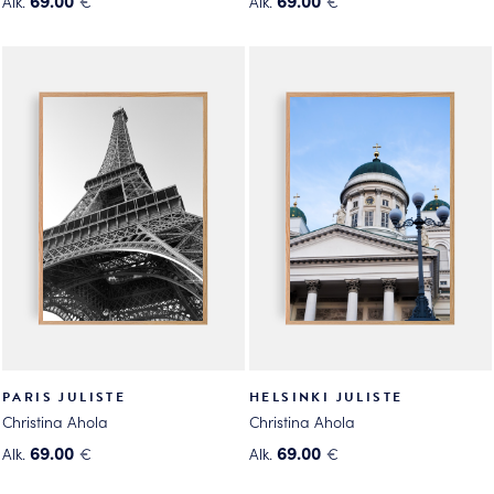
69.00
69.00
Alk.
€
Alk.
€
Tällä
Tällä
tuotteella
tuotteella
on
on
useampi
useampi
muunnelma.
muunnelma.
Voit
Voit
tehdä
tehdä
valinnat
valinnat
tuotteen
tuotteen
sivulla.
sivulla.
PARIS JULISTE
HELSINKI JULISTE
Christina Ahola
Christina Ahola
69.00
69.00
Alk.
€
Alk.
€
Tällä
Tällä