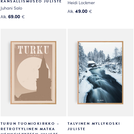
KANSALLISMUSEO JULISTE
Heidi Lockmer
Juhani Salo
49.00
Alk.
€
69.00
Alk.
€
Tällä
Tällä
tuotteella
tuotteella
on
on
useampi
useampi
muunnelma.
muunnelma.
Voit
Voit
tehdä
tehdä
valinnat
valinnat
tuotteen
tuotteen
sivulla.
sivulla.
TURUN TUOMIOKIRKKO –
TALVINEN MYLLYKOSKI
RETROTYYLINEN MATKA
JULISTE