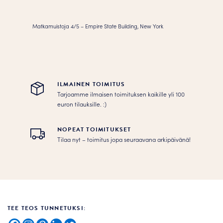
määrä
Matkamuistoja 4/5 – Empire State Building, New York
ILMAINEN TOIMITUS
Tarjoamme ilmaisen toimituksen kaikille yli 100
euron tilauksille. :­­)
NOPEAT TOIMITUKSET
Tilaa nyt – toimitus jopa seuraavana arkipäivänä!
TEE TEOS TUNNETUKSI: