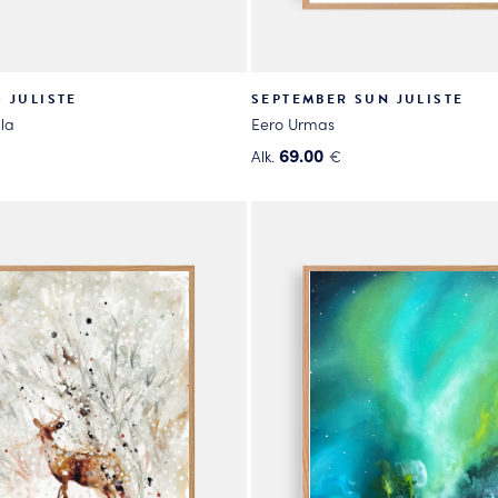
 JULISTE
SEPTEMBER SUN JULISTE
la
Eero Urmas
69.00
Alk.
€
Tällä
tuotteella
on
useampi
.
muunnelma.
Voit
tehdä
valinnat
tuotteen
sivulla.