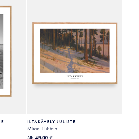
useampi
muunnelma.
Voit
tehdä
valinnat
tuotteen
sivulla.
TE
ILTAKÄVELY JULISTE
Mikael Huhtala
49.00
Alk.
€