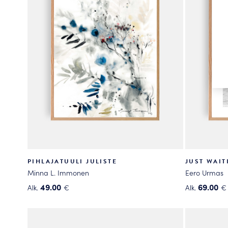
tehdä
tehdä
valinnat
valinnat
tuotteen
tuotteen
sivulla.
sivulla.
PIHLAJATUULI JULISTE
JUST WAIT
Minna L. Immonen
Eero Urmas
49.00
69.00
Alk.
€
Alk.
€
Tällä
Tällä
tuotteella
tuotteella
on
on