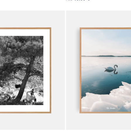
Tällä
tuotteella
on
useampi
.
muunnelma.
Voit
tehdä
valinnat
tuotteen
sivulla.