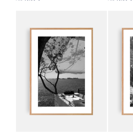
Tällä
Tällä
tuotteella
tuotteella
on
on
useampi
useampi
muunnelma.
muunnelma
Voit
Voit
tehdä
tehdä
valinnat
valinnat
tuotteen
tuotteen
sivulla.
sivulla.