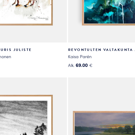
URIS JULISTE
REVONTULTEN VALTAKUNTA 
monen
Kaisa Parén
69.00
Alk.
€
Tällä
tuotteella
on
useampi
.
muunnelma.
Voit
tehdä
valinnat
tuotteen