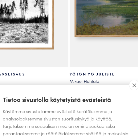
sivulla.
ÄNSEISAUS
YÖTÖN YÖ JULISTE
Mikael Huhtala
49.00
Alk.
€
Tällä
Tietoa sivustolla käytetyistä evästeistä
tuotteella
Käytämme sivustollamme evästeitä kerätäksemme ja
on
analysoidaksemme sivuston suorituskykyä ja käyttöä,
useampi
tarjotaksemme sosiaalisen median ominaisuuksia sekä
.
muunnelma.
parantaaksemme ja räätälöidäksemme sisältöä ja mainoksia.
Voit