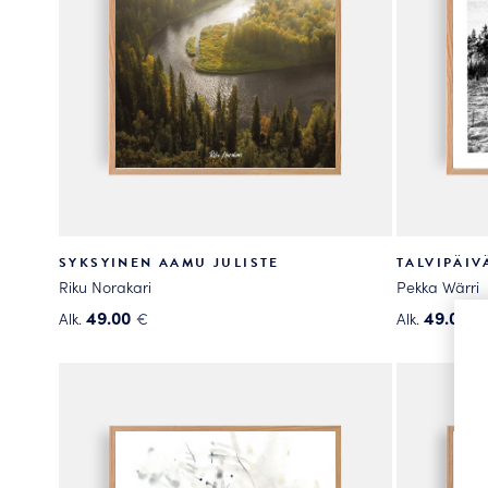
sivulla.
sivulla.
SYKSYINEN AAMU JULISTE
TALVIPÄIV
Riku Norakari
Pekka Wärri
49.00
49.00
Alk.
€
Alk.
€
Tällä
Tällä
tuotteella
tuotteella
on
on
useampi
useampi
muunnelma.
muunnelma
Voit
Voit