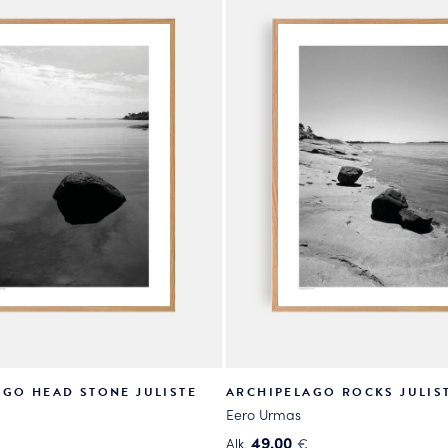
useampi
.
muunnelma.
Voit
tehdä
valinnat
tuotteen
sivulla.
AGO HEAD STONE JULISTE
ARCHIPELAGO ROCKS JULIS
Eero Urmas
49.00
Alk.
€