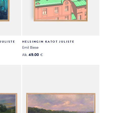
JULISTE
HELSINGIN KATOT JULISTE
Emil Biese
49.00
Alk.
€
Tällä
tuotteella
on
useampi
muunnelma.
Voit
tehdä
valinnat
tuotteen