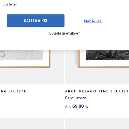
tehdä
Lue lisää
valinnat
tuotteen
SALLI KAIKKI
ESTÄ KAIKKI
sivulla.
Evästeasetukset
ING JULISTE
ARCHIPELAGO PINE 1 JULIST
Eero Urmas
69.00
Alk.
€
Tällä
tuotteella
on