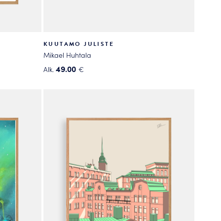
KUUTAMO JULISTE
Mikael Huhtala
49.00
Alk.
€
Tällä
tuotteella
on
useampi
muunnelma.
Voit
tehdä
valinnat
tuotteen
sivulla.