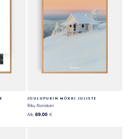
tehdä
valinnat
tuotteen
sivulla.
E
JOULUPUKIN MÖKKI JULISTE
Riku Norakari
69.00
Alk.
€
Tällä
tuotteella
on