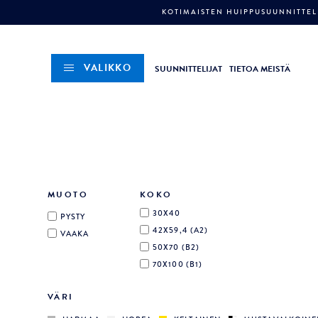
KOTIMAISTEN HUIPPUSUUNNITTELI
VALIKKO
SUUNNITTELIJAT
TIETOA MEISTÄ
MUOTO
KOKO
30X40
PYSTY
42X59,4 (A2)
VAAKA
50X70 (B2)
70X100 (B1)
VÄRI