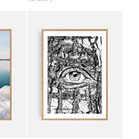
Tällä
tuotteella
on
useampi
muunnelma.
Voit
tehdä
valinnat
tuotteen
sivulla.