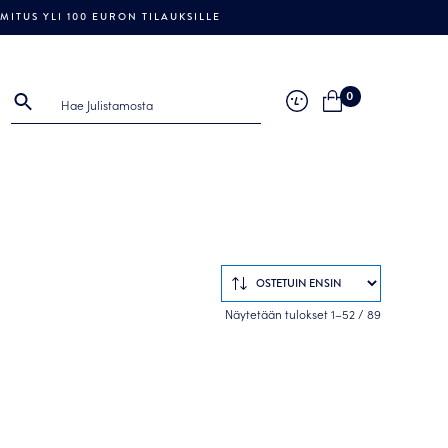
ITUS YLI 100 EURON TILAUKSILLE
0
Sorted
Näytetään tulokset 1–52 / 89
by
popularity