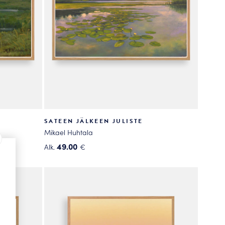
sivulla.
SATEEN JÄLKEEN JULISTE
Mikael Huhtala
49.00
Alk.
€
Tällä
tuotteella
on
useampi
muunnelma.
Voit