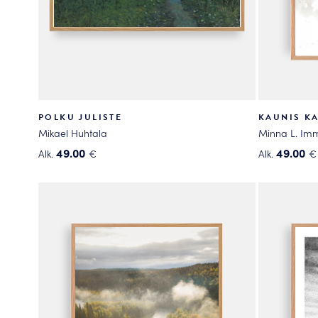
POLKU JULISTE
KAUNIS KA
Mikael Huhtala
Minna L. Im
49.00
49.00
Alk.
€
Alk.
€
Tällä
Tällä
tuotteella
tuotteella
on
on
useampi
useampi
muunnelma.
muunnelma
Voit
Voit
tehdä
tehdä
valinnat
valinnat
tuotteen
tuotteen