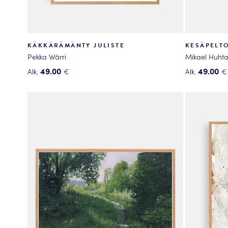
KÄKKÄRÄMÄNTY JULISTE
KESÄPELTO
Pekka Wärri
Mikael Huhta
49.00
49.00
Alk.
€
Alk.
€
Tällä
Tällä
tuotteella
tuotteella
on
on
useampi
useampi
muunnelma.
muunnelma
Voit
Voit
tehdä
tehdä
valinnat
valinnat
tuotteen
tuotteen
sivulla.
sivulla.