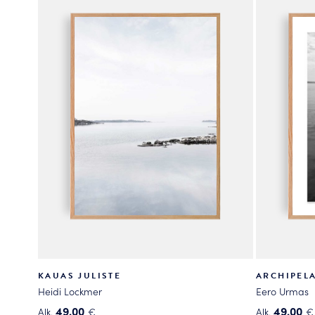
useampi
useampi
muunnelma.
muunnelma
Voit
Voit
tehdä
tehdä
valinnat
valinnat
tuotteen
tuotteen
sivulla.
sivulla.
KAUAS JULISTE
ARCHIPEL
Heidi Lockmer
Eero Urmas
49.00
49.00
Alk.
€
Alk.
€