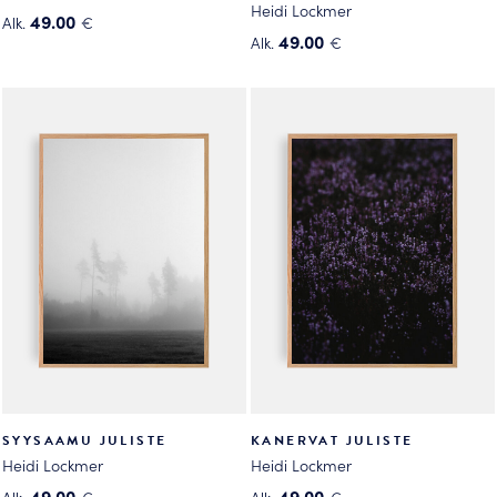
Heidi Lockmer
49.00
Alk.
€
49.00
Alk.
€
Tällä
Tällä
tuotteella
tuotteella
on
on
useampi
useampi
muunnelma.
muunnelma.
Voit
Voit
tehdä
tehdä
valinnat
valinnat
tuotteen
tuotteen
sivulla.
sivulla.
SYYSAAMU JULISTE
KANERVAT JULISTE
Heidi Lockmer
Heidi Lockmer
49.00
49.00
Alk.
€
Alk.
€