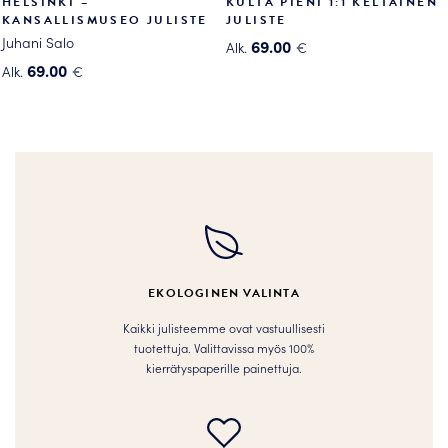
HELSINKI –
KULTA PIENI 1:1 KELTAINEN
KANSALLISMUSEO JULISTE
JULISTE
Juhani Salo
69.00
Alk.
€
Tällä
69.00
Alk.
€
Tällä
tuotteella
tuotteella
on
on
useampi
useampi
muunnelma.
muunnelma.
Voit
Voit
tehdä
tehdä
valinnat
valinnat
tuotteen
tuotteen
sivulla.
EKOLOGINEN VALINTA
sivulla.
Kaikki julisteemme ovat vastuullisesti
tuotettuja. Valittavissa myös 100%
kierrätyspaperille painettuja.