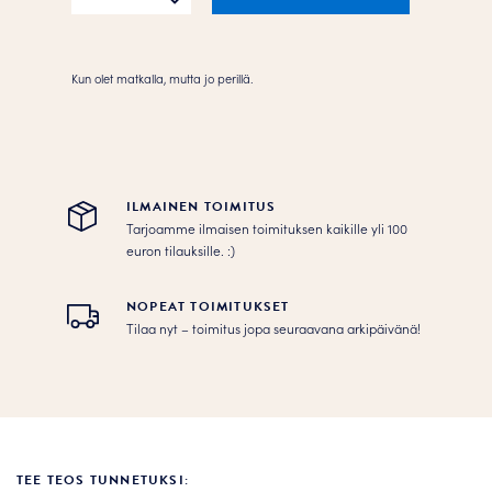
määrä
Kun olet matkalla, mutta jo perillä.
ILMAINEN TOIMITUS
Tarjoamme ilmaisen toimituksen kaikille yli 100
euron tilauksille. :­­)
NOPEAT TOIMITUKSET
Tilaa nyt – toimitus jopa seuraavana arkipäivänä!
TEE TEOS TUNNETUKSI: