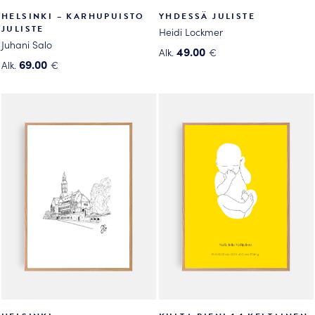
HELSINKI – KARHUPUISTO
YHDESSÄ JULISTE
JULISTE
Heidi Lockmer
Juhani Salo
49.00
Alk.
€
69.00
Alk.
€
Tällä
Tällä
tuotteella
tuotteella
on
on
useampi
useampi
muunnelma.
muunnelma.
Voit
Voit
tehdä
tehdä
valinnat
valinnat
tuotteen
tuotteen
sivulla.
sivulla.