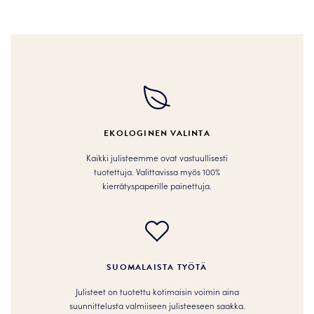
tuotteella
tuotteella
on
on
useampi
useampi
muunnelma.
muunnelma.
Voit
Voit
tehdä
tehdä
valinnat
valinnat
tuotteen
tuotteen
EKOLOGINEN VALINTA
sivulla.
sivulla.
Kaikki julisteemme ovat vastuullisesti
tuotettuja. Valittavissa myös 100%
kierrätyspaperille painettuja.
SUOMALAISTA TYÖTÄ
Julisteet on tuotettu kotimaisin voimin aina
suunnittelusta valmiiseen julisteeseen saakka.