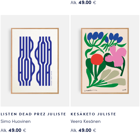
49.00
Alk.
€
tuotteella
Tällä
on
tuotteella
useampi
on
muunnelma.
useampi
Voit
muunnelma.
tehdä
Voit
valinnat
tehdä
tuotteen
valinnat
sivulla.
tuotteen
sivulla.
LISTEN DEAD PREZ JULISTE
KESÄKETO JULISTE
Simo Huovinen
Veera Kesänen
49.00
49.00
Alk.
€
Alk.
€
Tällä
Tällä