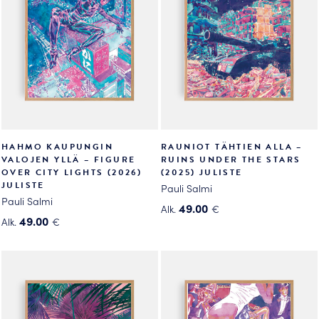
HAHMO KAUPUNGIN
RAUNIOT TÄHTIEN ALLA –
VALOJEN YLLÄ – FIGURE
RUINS UNDER THE STARS
OVER CITY LIGHTS (2026)
(2025) JULISTE
JULISTE
Pauli Salmi
Pauli Salmi
49.00
Alk.
€
49.00
Alk.
€
Tällä
Tällä
tuotteella
tuotteella
on
on
useampi
useampi
muunnelma.
muunnelma.
Voit