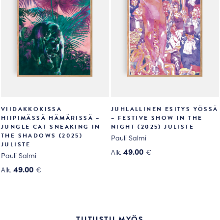
Voit
tehdä
tehdä
valinnat
valinnat
tuotteen
tuotteen
sivulla.
sivulla.
VIIDAKKOKISSA
JUHLALLINEN ESITYS YÖSSÄ
HIIPIMÄSSÄ HÄMÄRISSÄ –
– FESTIVE SHOW IN THE
JUNGLE CAT SNEAKING IN
NIGHT (2025) JULISTE
THE SHADOWS (2025)
Pauli Salmi
JULISTE
49.00
Alk.
€
Pauli Salmi
Tällä
49.00
Alk.
€
tuotteella
Tällä
on
tuotteella
useampi
on
muunnelma.
useampi
TUTUSTU MYÖS