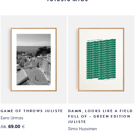
Voit
muunnelma.
tehdä
Voit
valinnat
tehdä
tuotteen
valinnat
sivulla.
tuotteen
sivulla.
GAME OF THROWS JULISTE
DAMN, LOOKS LIKE A FIELD
FULL OF – GREEN EDITION
Eero Urmas
JULISTE
69.00
Alk.
€
Simo Huovinen
Tällä