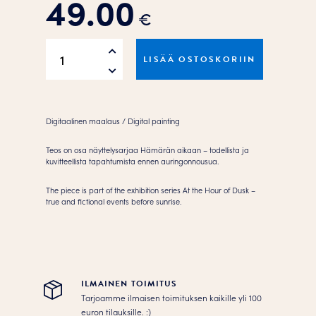
49.00
€
Rauniot
LISÄÄ OSTOSKORIIN
tähtien
alla
–
Ruins
Digitaalinen maalaus / Digital painting
under
the
Teos on osa näyttelysarjaa Hämärän aikaan – todellista ja
kuvitteellista tapahtumista ennen auringonnousua.
stars
(2025)
The piece is part of the exhibition series At the Hour of Dusk –
Juliste
true and fictional events before sunrise.
määrä
ILMAINEN TOIMITUS
Tarjoamme ilmaisen toimituksen kaikille yli 100
euron tilauksille. :­­)