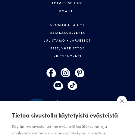
TOIMITUSEHDOT
OMA TILI
SUOSITUINTA NYT
ASIAKASGALLERIA
JULISTAMO ♥ JÄRJESTÖT
PSST, YHTEISTYÖ?
YRITYSMYYNTI
Tietoa sivustolla käytetyistä evästeistä
Käytämme sivustollamme evästeitä kerätäksemme ja
analysoidaksemme sivuston suorituskykyä ja käyttöä,