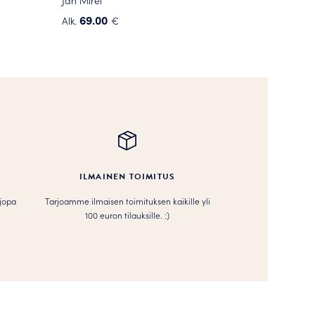
69.00
Alk.
€
Tällä
tuotteella
on
useampi
muunnelma.
Voit
tehdä
valinnat
tuotteen
ILMAINEN TOIMITUS
sivulla.
 jopa
Tarjoamme ilmaisen toimituksen kaikille yli
100 euron tilauksille. :­­)