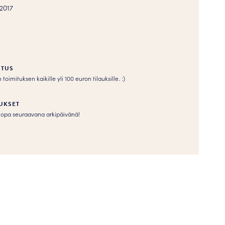
2017
ITUS
imituksen kaikille yli 100 euron tilauksille. :­­)
UKSET
s jopa seuraavana arkipäivänä!