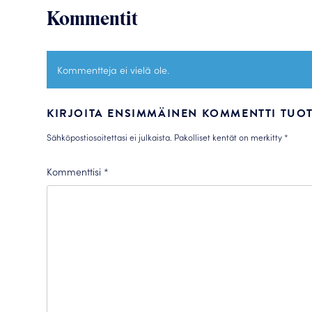
Kommentit
Kommentteja ei vielä ole.
KIRJOITA ENSIMMÄINEN KOMMENTTI TUOTT
Sähköpostiosoitettasi ei julkaista.
Pakolliset kentät on merkitty
*
Kommenttisi
*