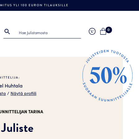
ITUS YLI 100 EURON TILAUKSILLE
0
ITTELIJA:
el Huhtala
sta
/
Näytä profiili
UNNITTELIJAN TARINA
 Juliste