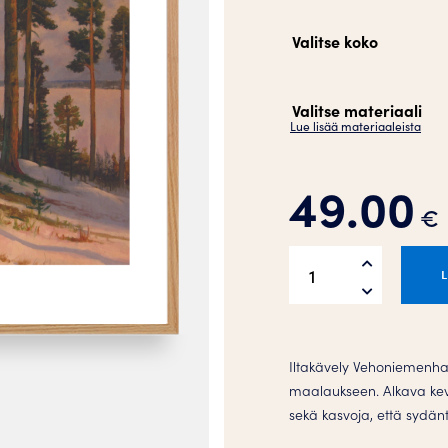
Valitse koko
Valitse materiaali
Lue lisää materiaaleista
49.00
€
Iltakävely
Juliste
määrä
Iltakävely Vehoniemenhar
maalaukseen. Alkava kev
sekä kasvoja, että sydän