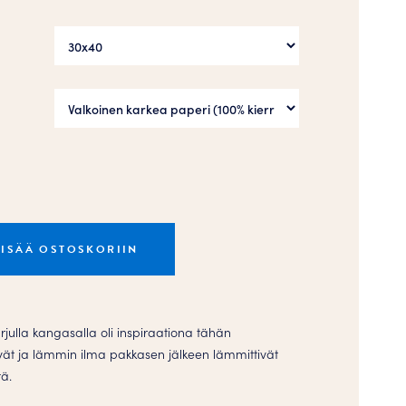
LISÄÄ OSTOSKORIIN
julla kangasalla oli inspiraationa tähän
ät ja lämmin ilma pakkasen jälkeen lämmittivät
tä.