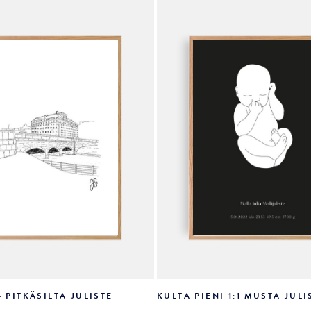
tehdä
valinnat
tuotteen
sivulla.
– PITKÄSILTA JULISTE
KULTA PIENI 1:1 MUSTA JULI