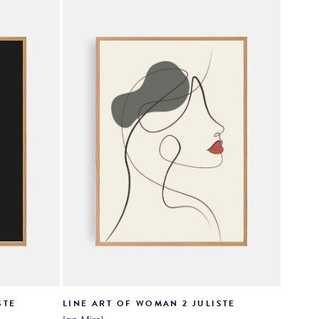
tehdä
valinnat
tuotteen
sivulla.
STE
LINE ART OF WOMAN 2 JULISTE
Jan Mirel