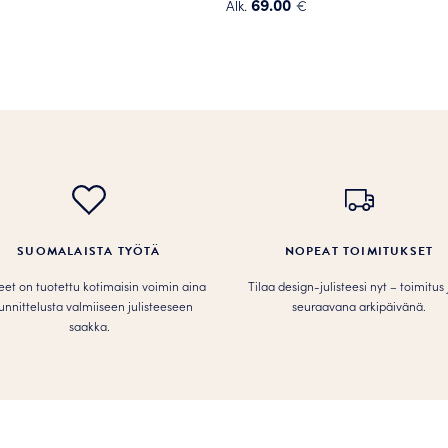
69.00
Alk.
€
Tällä
tuotteella
on
useampi
muunnelma.
.
Voit
tehdä
valinnat
tuotteen
sivulla.
SUOMALAISTA TYÖTÄ
NOPEAT TOIMITUKSET
teet on tuotettu kotimaisin voimin aina
Tilaa design-julisteesi nyt – toimitus
unnittelusta valmiiseen julisteeseen
seuraavana arkipäivänä.
saakka.