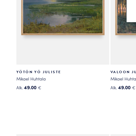
YÖTÖN YÖ JULISTE
VALOON JU
Mikael Huhtala
Mikael Huhta
49.00
49.00
Alk.
€
Alk.
€
Tällä
Tällä
tuotteella
tuotteella
on
on
useampi
useampi
muunnelma.
muunnelma
Voit
Voit