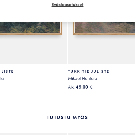
Evästeasetukset
LISTE
TUKKITIE JULISTE
la
Mikael Huhtala
49.00
Alk.
€
Tällä
tuotteella
on
useampi
TUTUSTU MYÖS
.
muunnelma.
Voit