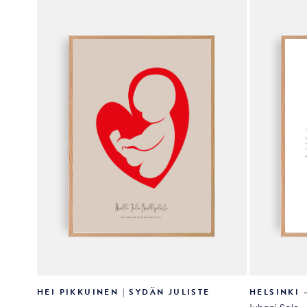
tehdä
tehdä
valinnat
valinnat
tuotteen
tuotteen
sivulla.
sivulla.
HEI PIKKUINEN | SYDÄN JULISTE
HELSINKI 
Juhani Salo