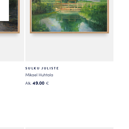
SULKU JULISTE
Mikael Huhtala
49.00
Alk.
€
Tällä
tuotteella
on
useampi
muunnelma.
Voit