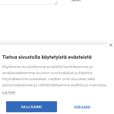
TEOKSIA SAMALTA SUUNNITTELIJALTA
Tietoa sivustolla käytetyistä evästeistä
Käytämme sivustollamme evästeitä kerätäksemme ja
analysoidaksemme sivuston suorituskykyä ja käyttöä,
tarjotaksemme sosiaalisen median ominaisuuksia sekä
parantaaksemme ja räätälöidäksemme sisältöä ja mainoksia.
Lue lisää
SALLI KAIKKI
ESTÄ KAIKKI