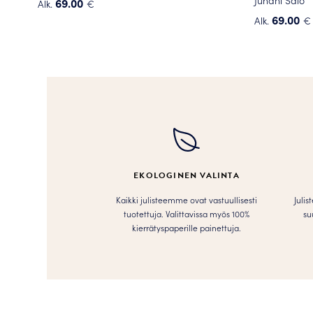
69.00
Alk.
€
Tällä
69.00
Alk.
€
tuotteella
Tällä
on
tuotteella
useampi
on
muunnelma.
useampi
Voit
muunnelma
tehdä
Voit
valinnat
tehdä
tuotteen
valinnat
sivulla.
tuotteen
EKOLOGINEN VALINTA
sivulla.
Kaikki julisteemme ovat vastuullisesti
Julis
tuotettuja. Valittavissa myös 100%
su
kierrätyspaperille painettuja.