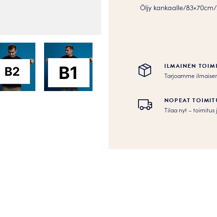
Öljy kankaalle/83×70cm/
ILMAINEN TOIM
Tarjoamme ilmaisen to
NOPEAT TOIMIT
Tilaa nyt – toimitu