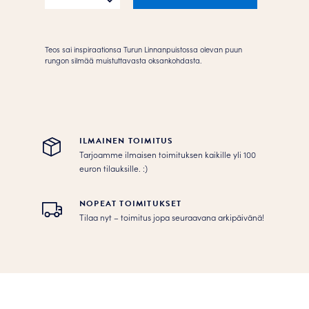
määrä
Teos sai inspiraationsa Turun Linnanpuistossa olevan puun
rungon silmää muistuttavasta oksankohdasta.
ILMAINEN TOIMITUS
Tarjoamme ilmaisen toimituksen kaikille yli 100
euron tilauksille. :­­)
NOPEAT TOIMITUKSET
Tilaa nyt – toimitus jopa seuraavana arkipäivänä!