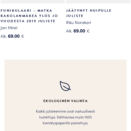
FUNIKULAARI – MATKA
JÄÄTYNYT HUIPULLE
KAKOLANMÄKEÄ YLÖS JO
JULISTE
VUODESTA 2019 JULISTE
Riku Norakari
Jan Mirel
69.00
Alk.
€
69.00
Alk.
€
Tällä
Tällä
tuotteella
tuotteella
on
on
useampi
useampi
muunnelma.
muunnelma.
Voit
Voit
tehdä
tehdä
valinnat
valinnat
tuotteen
tuotteen
sivulla.
EKOLOGINEN VALINTA
sivulla.
Kaikki julisteemme ovat vastuullisesti
tuotettuja. Valittavissa myös 100%
kierrätyspaperille painettuja.