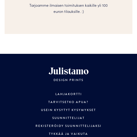
Tarjoamme ilmaisen toimituksen kaikille yli 100
euron tilauksille. :­­)
Julistamo
DESIGN PRINTS
LAHJAKORTTI
TARVITSETKO APUA?
USEIN KYSYTYT KYSYMYKSET
SUUNNITTELIJAT
REKISTERÖIDY SUUNNITTELIJAKSI
TYKKÄÄ JA VAIKUTA