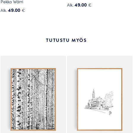
Pekka Wärri
49.00
Alk.
€
49.00
Alk.
€
Tällä
Tällä
tuotteella
tuotteella
on
on
useampi
useampi
muunnelma.
TUTUSTU MYÖS
muunnelma.
Voit
Voit
tehdä
tehdä
valinnat
valinnat
tuotteen
tuotteen
sivulla.
sivulla.