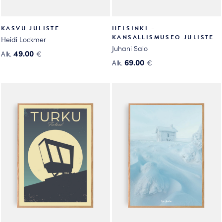
KASVU JULISTE
HELSINKI –
KANSALLISMUSEO JULISTE
Heidi Lockmer
Juhani Salo
49.00
Alk.
€
69.00
Alk.
€
Tällä
Tällä
tuotteella
tuotteella
on
on
useampi
useampi
muunnelma.
muunnelma.
Voit
Voit
tehdä
tehdä
valinnat
valinnat
tuotteen
tuotteen
sivulla.
sivulla.