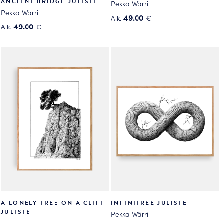
ANCIENT BRIDGE JULISTE
Pekka Wärri
Pekka Wärri
49.00
Alk.
€
49.00
Alk.
€
Tällä
Tällä
tuotteella
tuotteella
on
on
useampi
useampi
muunnelma.
muunnelma.
Voit
Voit
tehdä
tehdä
valinnat
valinnat
tuotteen
tuotteen
sivulla.
sivulla.
A LONELY TREE ON A CLIFF
INFINITREE JULISTE
JULISTE
Pekka Wärri