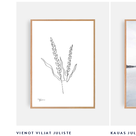
valinnat
valinnat
tuotteen
tuotteen
sivulla.
sivulla.
VIENOT VILJAT JULISTE
KAUAS JUL