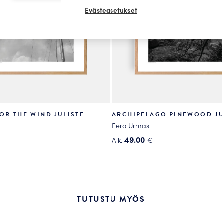
Evästeasetukset
OR THE WIND JULISTE
ARCHIPELAGO PINEWOOD JU
Eero Urmas
49.00
Alk.
€
Tällä
tuotteella
on
useampi
.
muunnelma.
TUTUSTU MYÖS
Voit
tehdä