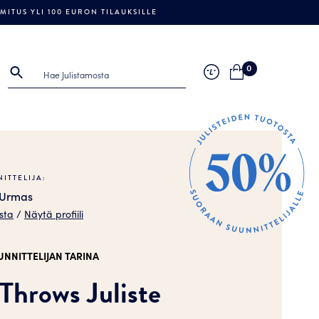
ITUS YLI 100 EURON TILAUKSILLE
0
ITTELIJA:
 Urmas
sta
/
Näytä profiili
UNNITTELIJAN TARINA
hrows Juliste