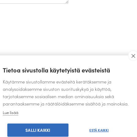
TEOKSIA SAMALTA SUUNNITTELIJALTA
Tietoa sivustolla käytetyistä evästeistä
Käytämme sivustollamme evästeitä kerätäksemme ja
analysoidaksemme sivuston suorituskykyä ja käyttöä,
tarjotaksemme sosiaalisen median ominaisuuksia sekä
parantaaksemme ja räätälöidäksemme sisältöä ja mainoksia.
Lue lisää
SALLI KAIKKI
ESTÄ KAIKKI