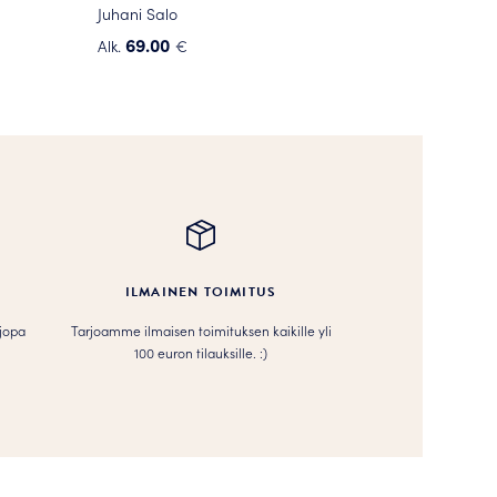
Juhani Salo
69.00
Alk.
€
Tällä
tuotteella
on
useampi
muunnelma.
Voit
tehdä
valinnat
tuotteen
ILMAINEN TOIMITUS
sivulla.
 jopa
Tarjoamme ilmaisen toimituksen kaikille yli
100 euron tilauksille. :­­)