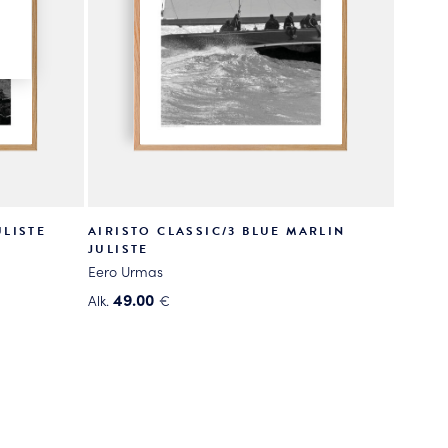
LISTE
AIRISTO CLASSIC/3 BLUE MARLIN
JULISTE
Eero Urmas
49.00
Alk.
€
Tällä
tuotteella
on
useampi
muunnelma.
Voit