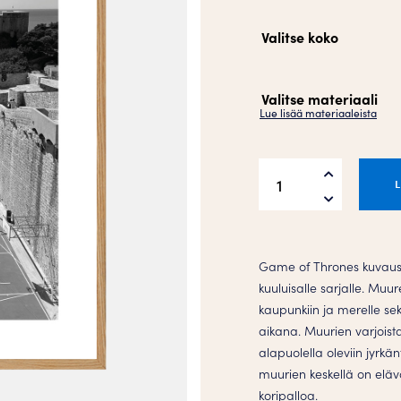
Valitse koko
Valitse materiaali
Lue lisää materiaaleista
Game
Of
Throws
Juliste
määrä
Game of Thrones kuvauspa
kuuluisalle sarjalle. Muu
kaupunkiin ja merelle se
aikana. Muurien varjoist
alapuolella oleviin jyrkä
muurien keskellä on eläv
koripalloa.