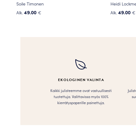
Soile Timonen
Heidi Lockme
49.00
49.00
Alk.
€
Alk.
€
Tällä
Tällä
tuotteella
tuotteella
on
on
useampi
useampi
muunnelma.
muunnelma
Voit
Voit
tehdä
tehdä
valinnat
valinnat
tuotteen
tuotteen
EKOLOGINEN VALINTA
sivulla.
sivulla.
Kaikki julisteemme ovat vastuullisesti
Julis
tuotettuja. Valittavissa myös 100%
su
kierrätyspaperille painettuja.