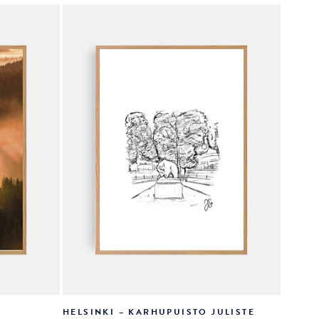
tehdä
valinnat
tuotteen
sivulla.
HELSINKI – KARHUPUISTO JULISTE