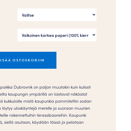
LISÄÄ OSTOSKORIIN
ikka Dubrovnik on paljon muutakin kuin kulissit
reilta kaupungin ympärillä on loistavat näköalat
kä kukkuloille mistä kaupunkia pommitettiin sodan
a löytyy uloskäyntejä merelle ja suoraan muurien
nteille rakennettuihin terassibaareihin. Kaupunki
ä, siellä asutaan, käydään töissä ja pelataan