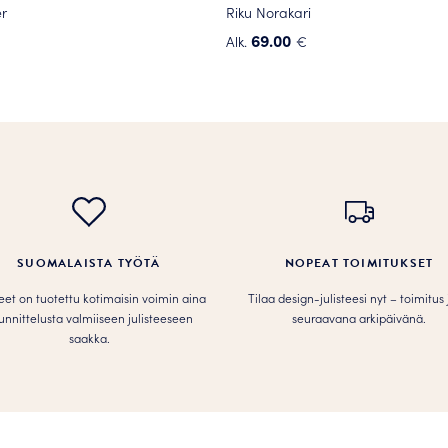
r
Riku Norakari
69.00
Alk.
€
Tällä
tuotteella
on
useampi
.
muunnelma.
Voit
tehdä
valinnat
tuotteen
SUOMALAISTA TYÖTÄ
NOPEAT TOIMITUKSET
sivulla.
teet on tuotettu kotimaisin voimin aina
Tilaa design-julisteesi nyt – toimitus
unnittelusta valmiiseen julisteeseen
seuraavana arkipäivänä.
saakka.