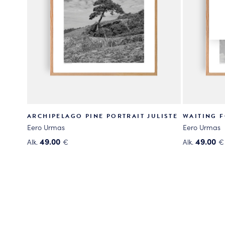
ARCHIPELAGO PINE PORTRAIT JULISTE
WAITING F
Eero Urmas
Eero Urmas
49.00
49.00
Alk.
€
Alk.
€
Tällä
Tällä
tuotteella
tuotteella
on
on
useampi
useampi
muunnelma.
muunnelma
Voit
Voit
tehdä
tehdä