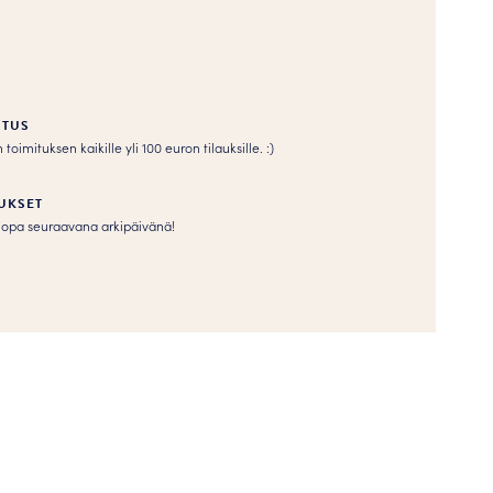
ITUS
imituksen kaikille yli 100 euron tilauksille. :­­)
UKSET
s jopa seuraavana arkipäivänä!