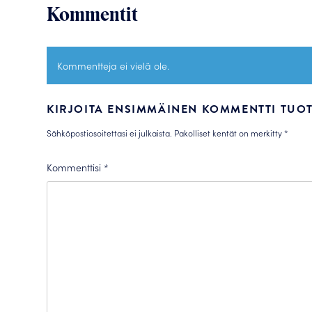
Kommentit
Kommentteja ei vielä ole.
KIRJOITA ENSIMMÄINEN KOMMENTTI TUOT
Sähköpostiosoitettasi ei julkaista.
Pakolliset kentät on merkitty
*
Kommenttisi
*