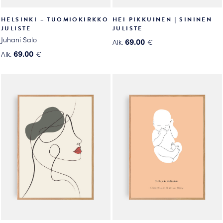
HELSINKI – TUOMIOKIRKKO
HEI PIKKUINEN | SININEN
JULISTE
JULISTE
Juhani Salo
69.00
Alk.
€
Tällä
69.00
Alk.
€
Tällä
tuotteella
tuotteella
on
on
useampi
useampi
muunnelma.
muunnelma.
Voit
Voit
tehdä
tehdä
valinnat
valinnat
tuotteen
tuotteen
sivulla.
sivulla.