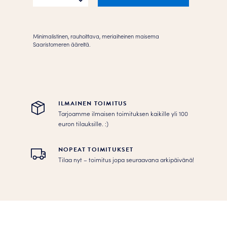
määrä
Minimalistinen, rauhoittava, meriaiheinen maisema
Saaristomeren ääreltä.
ILMAINEN TOIMITUS
Tarjoamme ilmaisen toimituksen kaikille yli 100
euron tilauksille. :­­)
NOPEAT TOIMITUKSET
Tilaa nyt – toimitus jopa seuraavana arkipäivänä!