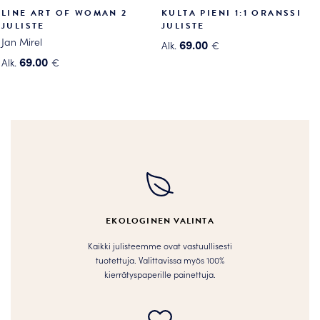
LINE ART OF WOMAN 2
KULTA PIENI 1:1 ORANSSI
JULISTE
JULISTE
Jan Mirel
69.00
Alk.
€
Tällä
69.00
Alk.
€
Tällä
tuotteella
tuotteella
on
on
useampi
useampi
muunnelma.
muunnelma.
Voit
Voit
tehdä
tehdä
valinnat
valinnat
tuotteen
tuotteen
sivulla.
EKOLOGINEN VALINTA
sivulla.
Kaikki julisteemme ovat vastuullisesti
tuotettuja. Valittavissa myös 100%
kierrätyspaperille painettuja.