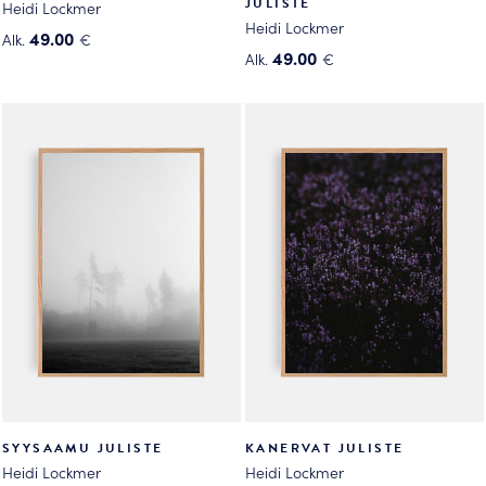
JULISTE
Heidi Lockmer
Heidi Lockmer
49.00
Alk.
€
49.00
Alk.
€
Tällä
Tällä
tuotteella
tuotteella
on
on
useampi
useampi
muunnelma.
muunnelma.
Voit
Voit
tehdä
tehdä
valinnat
valinnat
tuotteen
tuotteen
sivulla.
sivulla.
SYYSAAMU JULISTE
KANERVAT JULISTE
Heidi Lockmer
Heidi Lockmer